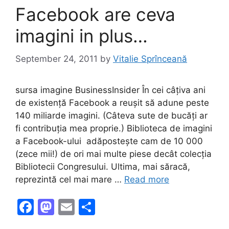
k
Facebook are ceva
imagini in plus…
September 24, 2011
by
Vitalie Sprînceană
sursa imagine BusinessInsider În cei câțiva ani
de existență Facebook a reușit să adune peste
140 miliarde imagini. (Câteva sute de bucăți ar
fi contribuția mea proprie.) Biblioteca de imagini
a Facebook-ului adăpostește cam de 10 000
(zece mii!) de ori mai multe piese decât colecția
Bibliotecii Congresului. Ultima, mai săracă,
reprezintă cel mai mare …
Read more
F
M
E
S
a
a
m
h