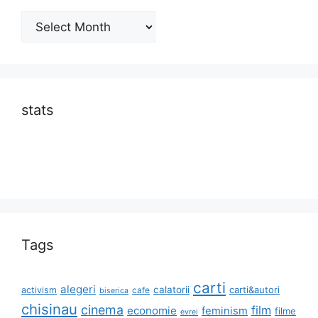
Archives
stats
Tags
carti
alegeri
calatorii
carti&autori
activism
cafe
biserica
chisinau
cinema
film
economie
feminism
filme
evrei