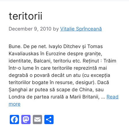
o
n
k
teritorii
December 9, 2010
by
Vitalie Sprînceană
Bune. De pe net. Ivaylo Ditchev și Tomas
Kavaliauskas în Eurozine despre granițe,
identitate, Balcani, teritoriu etc. Reținut : Trăim
într-o lume în care teritoriile reprezintă mai
degrabă o povară decât un atu (cu excepția
teritoriilor bogate în resurse, desigur). Dacă
Șanghai ar putea să scape de China, sau
Londra de partea rurală a Marii Britanii, …
Read
more
F
M
E
S
a
a
m
h