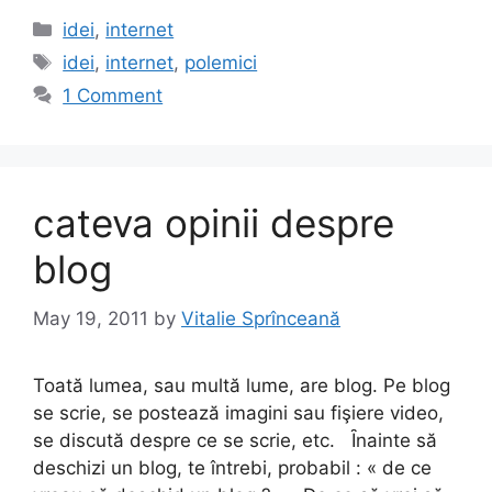
c
st
ai
ar
Categories
idei
,
internet
e
o
l
e
Tags
idei
,
internet
,
polemici
b
d
1 Comment
o
o
o
n
k
cateva opinii despre
blog
May 19, 2011
by
Vitalie Sprînceană
Toată lumea, sau multă lume, are blog. Pe blog
se scrie, se postează imagini sau fişiere video,
se discută despre ce se scrie, etc. Ȋnainte să
deschizi un blog, te întrebi, probabil : « de ce