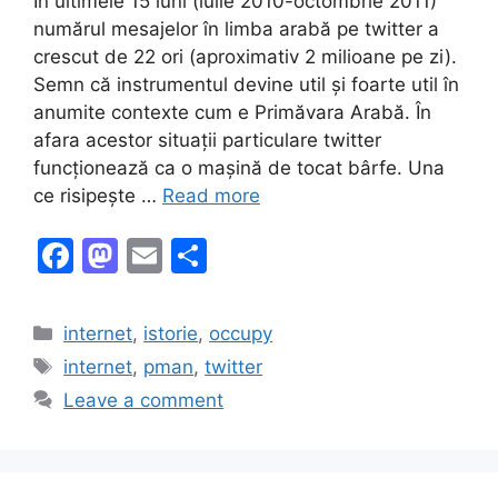
În ultimele 15 luni (iulie 2010-octombrie 2011)
numărul mesajelor în limba arabă pe twitter a
crescut de 22 ori (aproximativ 2 milioane pe zi).
Semn că instrumentul devine util și foarte util în
anumite contexte cum e Primăvara Arabă. În
afara acestor situații particulare twitter
funcționează ca o mașină de tocat bârfe. Una
ce risipește …
Read more
F
M
E
S
a
a
m
h
c
st
ai
ar
Categories
internet
,
istorie
,
occupy
e
o
l
e
Tags
internet
,
pman
,
twitter
b
d
Leave a comment
o
o
o
n