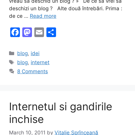
vreau să deschid un blog ? » De ce să vrei să
deschizi un blog ? Alte două întrebări. Prima :
de ce …
Read more
F
M
E
S
a
a
m
h
c
st
ai
ar
Categories
blog
,
idei
e
o
l
e
Tags
blog
,
internet
b
d
8 Comments
o
o
o
n
k
Internetul si gandirile
inchise
March 10, 2011
by
Vitalie Sprînceană