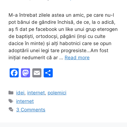
M-a întrebat zilele astea un amic, pe care nu-l
pot bănui de gândire închisă, de ce, la o adică,
aș fi dat pe facebook un like unui grup eterogen
de baptiști, ortodocși, păgâni (inși cu culte
dacice în minte) și alți habotnici care se opun
adoptării unei legi tare progresiste…Am fost
inițial nedumerit că ar …
Read more
F
M
E
S
a
a
m
h
c
st
ai
ar
Categories
idei
,
internet
,
polemici
e
o
l
e
Tags
internet
b
d
3 Comments
o
o