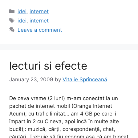
c
st
ai
ar
Categories
idei
,
internet
e
o
l
e
Tags
idei
,
internet
b
d
Leave a comment
o
o
o
n
k
lecturi si efecte
January 23, 2009
by
Vitalie Sprînceană
De ceva vreme (2 luni) m-am conectat la un
pachet de internet mobil (Orange Internet
Acum), cu trafic limitat… am 4 GB pe care-i
împart în 2 cu Cineva, apoi încă în multe alte
bucăţi: muzică, cărţi, corespondenţă, chat,
căutări. Trebuie să fiu econom aşa că am blocat