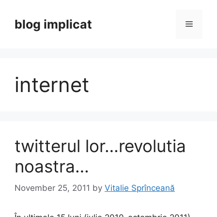
Skip
to
blog implicat
Menu
content
internet
twitterul lor…revolutia
noastra…
November 25, 2011
by
Vitalie Sprînceană