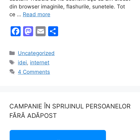
din browser imaginile, flashurile, sunetele. Tot
ce …
Read more
F
M
E
S
a
a
m
h
c
st
ai
ar
Categories
Uncategorized
e
o
l
e
Tags
idei
,
internet
b
d
4 Comments
o
o
o
n
k
CAMPANIE ÎN SPRIJINUL PERSOANELOR
FĂRĂ ADĂPOST