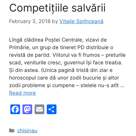
k
Competițiile salvării
February 3, 2018
by
Vitalie Sprînceană
Lîngă clădirea Poștei Centrale, vizavi de
Primărie, un grup de tineret PD distribuie o
revistă de partid. Viitorul va fi frumos – preturile
scad, veniturile cresc, guvernul își face treaba.
Și din astea. (Unica pagină tristă din ziar e
horoscopul care dă unor zodii bucurie și altor
zodii probleme și cumpene – stelele nu-s atît …
Read more
F
M
E
S
a
a
m
h
c
st
ai
ar
Categories
chisinau