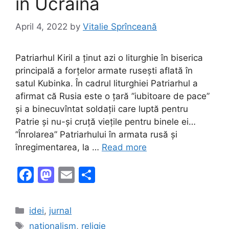
în Ucraina
April 4, 2022
by
Vitalie Sprînceană
Patriarhul Kiril a ținut azi o liturghie în biserica
principală a forțelor armate rusești aflată în
satul Kubinka. În cadrul liturghiei Patriarhul a
afirmat că Rusia este o țară ”iubitoare de pace”
și a binecuvîntat soldații care luptă pentru
Patrie și nu-și cruță viețile pentru binele ei…
”Înrolarea” Patriarhului în armata rusă și
înregimentarea, la …
Read more
F
M
E
S
a
a
m
h
c
st
ai
ar
Categories
idei
,
jurnal
e
o
l
e
Tags
nationalism
,
religie