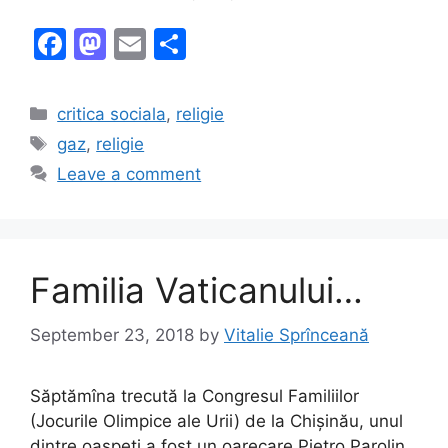
F
M
E
S
a
a
m
h
c
st
ai
ar
Categories
critica sociala
,
religie
e
o
l
e
Tags
gaz
,
religie
b
d
Leave a comment
o
o
o
n
k
Familia Vaticanului…
September 23, 2018
by
Vitalie Sprînceană
Săptămîna trecută la Congresul Familiilor
(Jocurile Olimpice ale Urii) de la Chișinău, unul
dintre oaspeți a fost un oarecare Pietro Parolin,