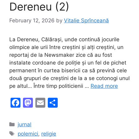
Dereneu (2)
February 12, 2026
by
Vitalie Sprînceană
La Dereneu, Călărași, unde continuă jocurile
olimpice ale urii între creștini și alți creștini, un
reportaj de la Newsmaker zice că au fost
instalate cordoane de poliție și un fel de pichet
permanent în curtea bisericii ca să prevină cele
două grupuri de creștini de la a se cotonogi unul
pe altul… Între timp politicienii …
Read more
F
M
E
S
a
a
m
h
c
st
ai
ar
Categories
jurnal
e
o
l
e
Tags
polemici
,
religie