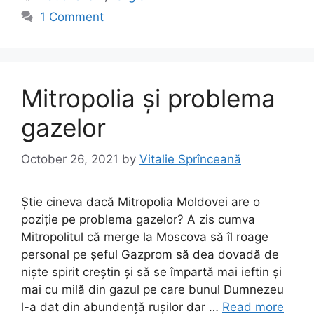
b
d
1 Comment
o
o
o
n
k
Mitropolia și problema
gazelor
October 26, 2021
by
Vitalie Sprînceană
Știe cineva dacă Mitropolia Moldovei are o
poziție pe problema gazelor? A zis cumva
Mitropolitul că merge la Moscova să îl roage
personal pe șeful Gazprom să dea dovadă de
niște spirit creștin și să se împartă mai ieftin și
mai cu milă din gazul pe care bunul Dumnezeu
l-a dat din abundență rușilor dar …
Read more