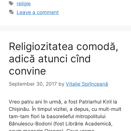
e
o
l
e
Tags
religie
b
d
Leave a comment
o
o
o
n
k
Religiozitatea comodă,
adică atunci cînd
convine
September 30, 2017
by
Vitalie Sprînceană
Vreo patru ani în urmă, a fost Patriarhul Kiril la
Chișinău. În timpul vizitei, a depus, cu mult-mult
tam-tam flori la basorelieful mitropolitului
Bănulescu-Bodoni (fost Librărie Academică,
acum magazin Orange). Ceva vreme