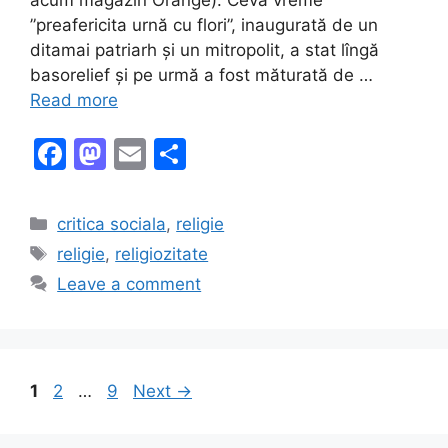
”preafericita urnă cu flori”, inaugurată de un
ditamai patriarh și un mitropolit, a stat lîngă
basorelief și pe urmă a fost măturată de …
Read more
F
M
E
S
a
a
m
h
c
st
ai
ar
Categories
critica sociala
,
religie
e
o
l
e
Tags
religie
,
religiozitate
b
d
Leave a comment
o
o
o
n
k
Page
Page
Page
1
2
…
9
Next
→