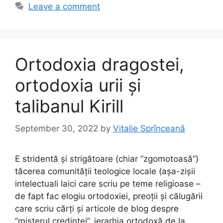
b
d
Leave a comment
o
o
o
n
k
Ortodoxia dragostei,
ortodoxia urii și
talibanul Kirill
September 30, 2022
by
Vitalie Sprînceană
E stridentă și strigătoare (chiar ”zgomotoasă”)
tăcerea comunității teologice locale (așa-zișii
intelectuali laici care scriu pe teme religioase –
de fapt fac elogiu ortodoxiei, preoții și călugării
care scriu cărți și articole de blog despre
”misterul credinței”, ierarhia ortodoxă de la