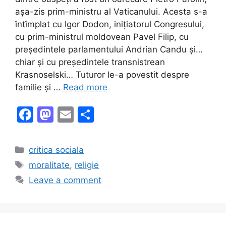
așa-zis prim-ministru al Vaticanului. Acesta s-a
întîmplat cu Igor Dodon, inițiatorul Congresului,
cu prim-ministrul moldovean Pavel Filip, cu
președintele parlamentului Andrian Candu și…
chiar și cu președintele transnistrean
Krasnoselski… Tuturor le-a povestit despre
familie și …
Read more
F
M
E
S
a
a
m
h
c
st
ai
ar
Categories
critica sociala
e
o
l
e
Tags
moralitate
,
religie
b
d
Leave a comment
o
o
o
n