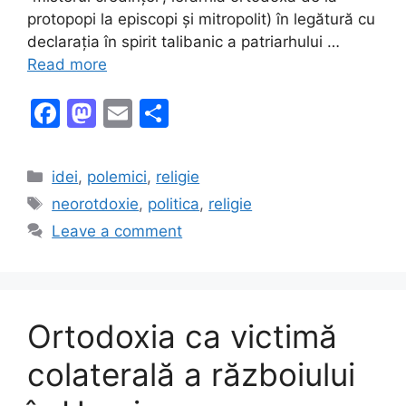
protopopi la episcopi și mitropolit) în legătură cu
declarația în spirit talibanic a patriarhului …
Read more
F
M
E
S
a
a
m
h
c
st
ai
ar
Categories
idei
,
polemici
,
religie
e
o
l
e
Tags
neorotdoxie
,
politica
,
religie
b
d
Leave a comment
o
o
o
n
k
Ortodoxia ca victimă
colaterală a războiului