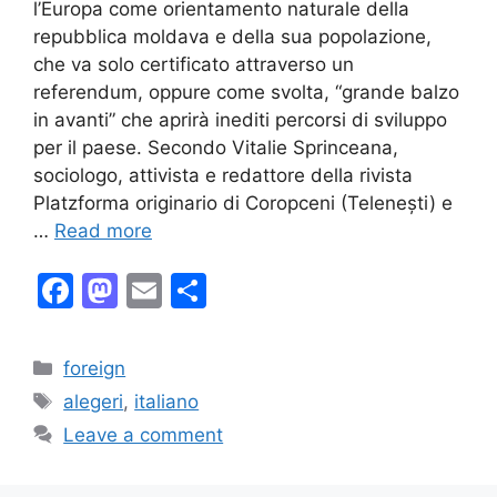
l’Europa come orientamento naturale della
repubblica moldava e della sua popolazione,
che va solo certificato attraverso un
referendum, oppure come svolta, “grande balzo
in avanti” che aprirà inediti percorsi di sviluppo
per il paese. Secondo Vitalie Sprinceana,
sociologo, attivista e redattore della rivista
Platzforma originario di Coropceni (Telenești) e
…
Read more
F
M
E
S
a
a
m
h
c
st
ai
ar
Categories
foreign
e
o
l
e
Tags
alegeri
,
italiano
b
d
Leave a comment
o
o