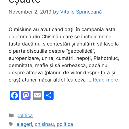
November 2, 2019
by
Vitalie Sprînceană
O misiune au avut candidații în campania asta
electorală din Chișinău care se încheie mîine
(asta dacă nu-s contestări și anulări): să lase la
o parte discuțiile despre ”geopolitică”,
europenizare, unire, cumătri, nepoți, Plahotniuc,
demnitate, mafie și să vorbească, dacă nu
despre altceva (planuri de viitor despre țară și
oraș) atunci măcar altfel (cu ceva …
Read more
F
M
E
S
a
a
m
h
c
st
ai
ar
Categories
politica
e
o
l
e
Tags
alegeri
,
chisinau
,
politica