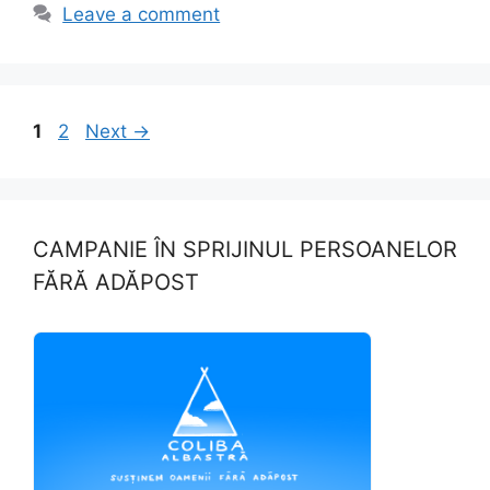
b
d
Leave a comment
o
o
o
n
k
Page
Page
1
2
Next
→
CAMPANIE ÎN SPRIJINUL PERSOANELOR
FĂRĂ ADĂPOST