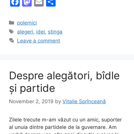
F
M
E
S
a
a
m
h
c
st
ai
ar
Categories
polemici
e
o
l
e
Tags
alegeri
,
idei
,
stinga
b
d
Leave a comment
o
o
o
n
k
Despre alegători, bîdle
și partide
November 2, 2019
by
Vitalie Sprînceană
Zilele trecute m-am văzut cu un amic, suporter
al unuia dintre partidele de la guvernare. Am