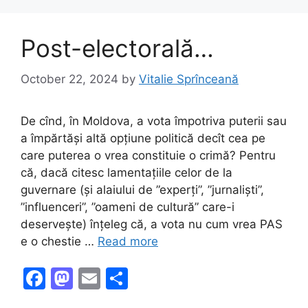
o
n
k
Post-electorală…
October 22, 2024
by
Vitalie Sprînceană
De cînd, în Moldova, a vota împotriva puterii sau
a împărtăși altă opțiune politică decît cea pe
care puterea o vrea constituie o crimă? Pentru
că, dacă citesc lamentațiile celor de la
guvernare (și alaiului de ”experți”, ”jurnaliști”,
”influenceri”, ”oameni de cultură” care-i
deservește) înțeleg că, a vota nu cum vrea PAS
e o chestie …
Read more
F
M
E
S
a
a
m
h