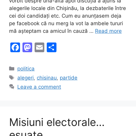
vorbit despre una-alta apoi discuția a ajuns la
alegerile locale din Chișinău, la dezbaterile între
cei doi candidați etc. Cum eu anunțasem deja
pe facebook că nu merg la vot la ambele tururi
mă așteptam ca amicul în cauză …
Read more
F
M
E
S
a
a
m
h
c
st
ai
ar
Categories
politica
e
o
l
e
Tags
alegeri
,
chisinau
,
partide
b
d
Leave a comment
o
o
o
n
k
Misiuni electorale…
eșuate