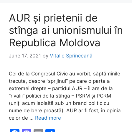
o
n
k
AUR și prietenii de
stînga ai unionismului în
Republica Moldova
June 17, 2021
by
Vitalie Sprînceană
Cei de la Congresul Civic au vorbit, săptămînile
trecute, despre ”sprijinul” pe care o parte a
extremei drepte – partidul AUR – îl are de la
”rivalii” politici de la stînga – PSRM și PCRM
(uniți acum laolaltă sub un brand politic cu
nume de bere proastă). AUR ar fi fost, în opinia
celor de …
Read more