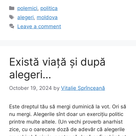
c
st
ai
ar
Categories
polemici
,
politica
e
o
l
e
Tags
alegeri
,
moldova
b
d
Leave a comment
o
o
o
n
k
Există viață și după
alegeri…
October 19, 2024
by
Vitalie Sprînceană
Este dreptul tău să mergi duminică la vot. Ori să
nu mergi. Alegerile sînt doar un exercițiu politic
printre multe altele. (Un vechi proverb anarhist
zice, cu o oarecare doză de adevăr că alegerile