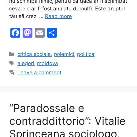
nu schimbă nimic, pentru că dacă ar fi schimbat
ceva ele ar fi fost anulate demult). Este dreptul
tău să crezi …
Read more
F
M
E
S
a
a
m
h
c
st
ai
ar
Categories
critica sociala
,
polemici
,
politica
e
o
l
e
Tags
alegeri
,
moldova
b
d
Leave a comment
o
o
o
n
k
“Paradossale e
contraddittorio”: Vitalie
Sprinceana sociologo,