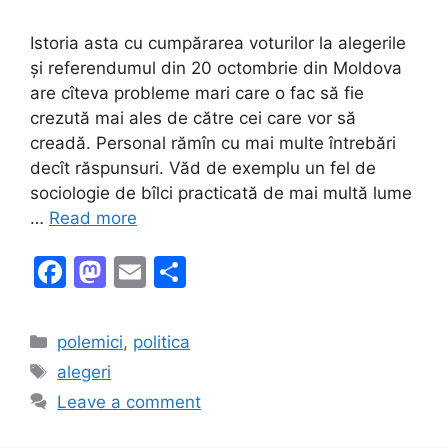
Istoria asta cu cumpărarea voturilor la alegerile
și referendumul din 20 octombrie din Moldova
are cîteva probleme mari care o fac să fie
crezută mai ales de către cei care vor să
creadă. Personal rămîn cu mai multe întrebări
decît răspunsuri. Văd de exemplu un fel de
sociologie de bîlci practicată de mai multă lume
…
Read more
F
M
E
S
a
a
m
h
c
st
ai
ar
Categories
polemici
,
politica
e
o
l
e
Tags
alegeri
b
d
Leave a comment
o
o