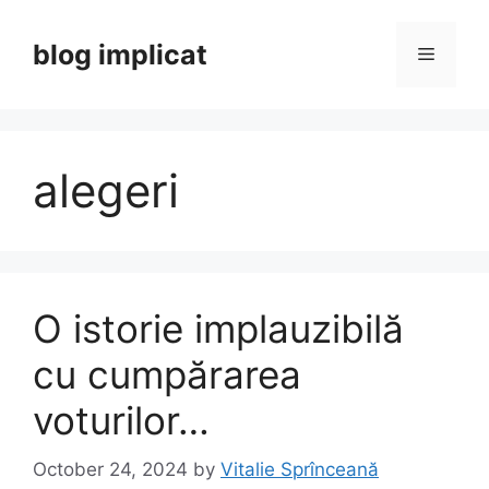
Skip
to
blog implicat
Menu
content
alegeri
O istorie implauzibilă
cu cumpărarea
voturilor…
October 24, 2024
by
Vitalie Sprînceană