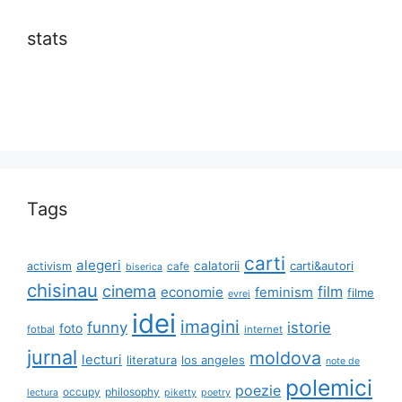
stats
Tags
carti
alegeri
calatorii
carti&autori
activism
cafe
biserica
chisinau
cinema
film
economie
feminism
filme
evrei
idei
imagini
funny
istorie
foto
fotbal
internet
jurnal
moldova
lecturi
literatura
los angeles
note de
polemici
poezie
occupy
philosophy
lectura
piketty
poetry