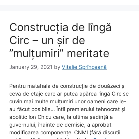
o
o
o
n
k
Construcția de lîngă
Circ – un șir de
”mulțumiri” meritate
January 29, 2021
by
Vitalie Sprînceană
Pentru matahala de construcție de douăzeci și
ceva de etaje care ar putea apărea lîngă Circ se
cuvin mai multe mulțumiri unor oameni care le-
au făcut posibile… Întîi premierului tehnocrat și
apolitic Ion Chicu care, la ultima ședință a
guvernului, înainte de demisie, a aprobat
modificarea componenței CNMI (fără discuții