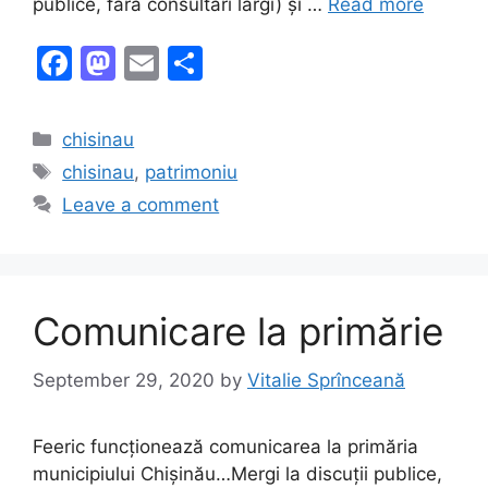
publice, fără consultări largi) și …
Read more
F
M
E
S
a
a
m
h
c
st
ai
ar
Categories
chisinau
e
o
l
e
Tags
chisinau
,
patrimoniu
b
d
Leave a comment
o
o
o
n
k
Comunicare la primărie
September 29, 2020
by
Vitalie Sprînceană
Feeric funcționează comunicarea la primăria
municipiului Chișinău…Mergi la discuții publice,