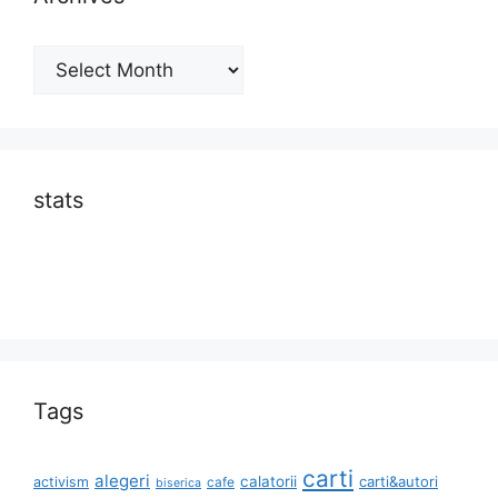
Archives
stats
Tags
carti
alegeri
calatorii
carti&autori
activism
cafe
biserica