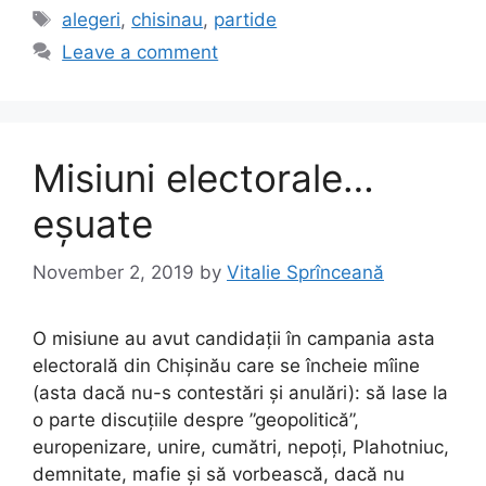
e
o
l
e
Tags
alegeri
,
chisinau
,
partide
b
d
Leave a comment
o
o
o
n
k
Misiuni electorale…
eșuate
November 2, 2019
by
Vitalie Sprînceană
O misiune au avut candidații în campania asta
electorală din Chișinău care se încheie mîine
(asta dacă nu-s contestări și anulări): să lase la
o parte discuțiile despre ”geopolitică”,
europenizare, unire, cumătri, nepoți, Plahotniuc,
demnitate, mafie și să vorbească, dacă nu