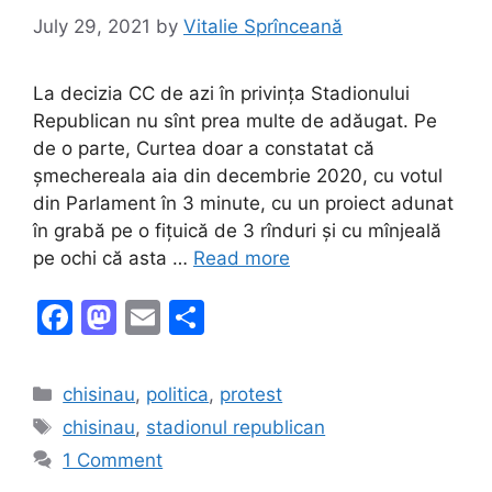
July 29, 2021
by
Vitalie Sprînceană
La decizia CC de azi în privința Stadionului
Republican nu sînt prea multe de adăugat. Pe
de o parte, Curtea doar a constatat că
șmechereala aia din decembrie 2020, cu votul
din Parlament în 3 minute, cu un proiect adunat
în grabă pe o fițuică de 3 rînduri și cu mînjeală
pe ochi că asta …
Read more
F
M
E
S
a
a
m
h
c
st
ai
ar
Categories
chisinau
,
politica
,
protest
e
o
l
e
Tags
chisinau
,
stadionul republican
b
d
1 Comment