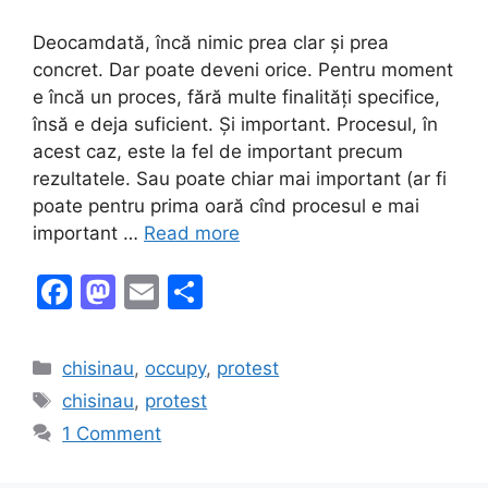
Deocamdată, încă nimic prea clar și prea
concret. Dar poate deveni orice. Pentru moment
e încă un proces, fără multe finalități specifice,
însă e deja suficient. Și important. Procesul, în
acest caz, este la fel de important precum
rezultatele. Sau poate chiar mai important (ar fi
poate pentru prima oară cînd procesul e mai
important …
Read more
F
M
E
S
a
a
m
h
c
st
ai
ar
Categories
chisinau
,
occupy
,
protest
e
o
l
e
Tags
chisinau
,
protest
b
d
1 Comment
o
o