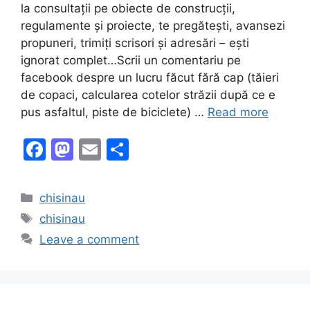
la consultații pe obiecte de construcții,
regulamente și proiecte, te pregătești, avansezi
propuneri, trimiți scrisori și adresări – ești
ignorat complet…Scrii un comentariu pe
facebook despre un lucru făcut fără cap (tăieri
de copaci, calcularea cotelor străzii după ce e
pus asfaltul, piste de biciclete) …
Read more
F
M
E
S
a
a
m
h
c
st
ai
ar
Categories
chisinau
e
o
l
e
Tags
chisinau
b
d
Leave a comment
o
o
o
n
k