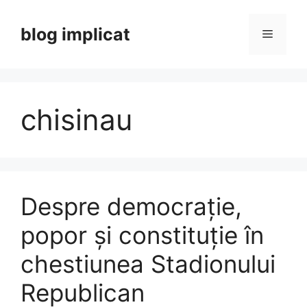
Skip
to
blog implicat
Menu
content
chisinau
Despre democrație,
popor și constituție în
chestiunea Stadionului
Republican