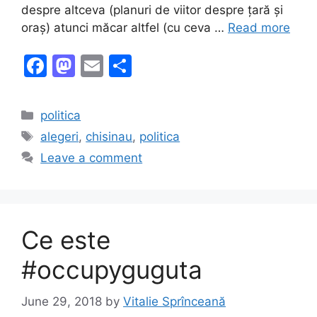
despre altceva (planuri de viitor despre țară și
oraș) atunci măcar altfel (cu ceva …
Read more
F
M
E
S
a
a
m
h
c
st
ai
ar
Categories
politica
e
o
l
e
Tags
alegeri
,
chisinau
,
politica
b
d
Leave a comment
o
o
o
n
k
Ce este
#occupyguguta
June 29, 2018
by
Vitalie Sprînceană