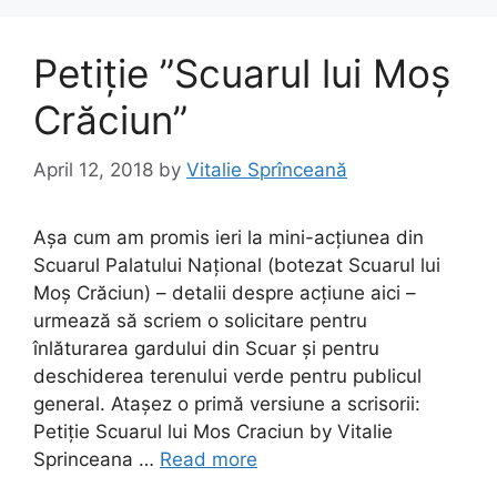
o
n
k
Petiție ”Scuarul lui Moș
Crăciun”
April 12, 2018
by
Vitalie Sprînceană
Așa cum am promis ieri la mini-acțiunea din
Scuarul Palatului Național (botezat Scuarul lui
Moș Crăciun) – detalii despre acțiune aici –
urmează să scriem o solicitare pentru
înlăturarea gardului din Scuar și pentru
deschiderea terenului verde pentru publicul
general. Atașez o primă versiune a scrisorii:
Petiție Scuarul lui Mos Craciun by Vitalie
Sprinceana …
Read more