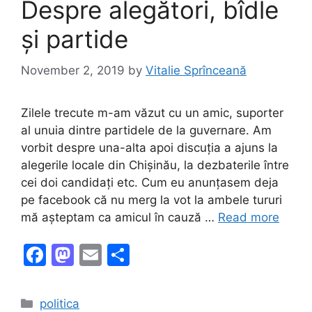
Despre alegători, bîdle
și partide
November 2, 2019
by
Vitalie Sprînceană
Zilele trecute m-am văzut cu un amic, suporter
al unuia dintre partidele de la guvernare. Am
vorbit despre una-alta apoi discuția a ajuns la
alegerile locale din Chișinău, la dezbaterile între
cei doi candidați etc. Cum eu anunțasem deja
pe facebook că nu merg la vot la ambele tururi
mă așteptam ca amicul în cauză …
Read more
F
M
E
S
a
a
m
h
c
st
ai
ar
Categories
politica