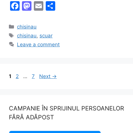
F
M
E
S
a
a
m
h
c
st
ai
ar
Categories
chisinau
e
o
l
e
Tags
chisinau
,
scuar
b
d
Leave a comment
o
o
o
n
k
Page
Page
Page
1
2
…
7
Next
→
CAMPANIE ÎN SPRIJINUL PERSOANELOR
FĂRĂ ADĂPOST