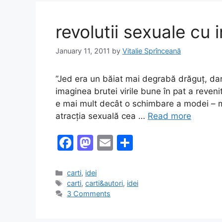
o
n
k
revolutii sexuale cu i
January 11, 2011
by
Vitalie Sprînceană
”Jed era un băiat mai degrabă drăguț, dar 
imaginea brutei virile bune în pat a reveni
e mai mult decât o schimbare a modei – ma
atracția sexuală cea …
Read more
F
M
E
S
a
a
m
h
c
st
ai
ar
Categories
carti
,
idei
Tags
carti
,
carti&autori
,
idei
e
o
l
e
3 Comments
b
d
o
o