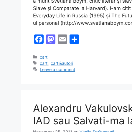
a murit Svetlana Boym, critic literar și sla
Slave și Comparate la Harvard). I-am citi
Everyday Life in Russia (1995) și The Futur
ul personal (http://www.svetlanaboym.co
F
M
E
S
a
a
m
h
c
st
ai
ar
Categories
carti
Tags
carti
,
carti&autori
e
o
l
e
Leave a comment
b
d
o
o
o
n
k
Alexandru Vakulovs
IAD sau Salvati-ma 
November 25, 2011
by
Vitalie Sprînceană