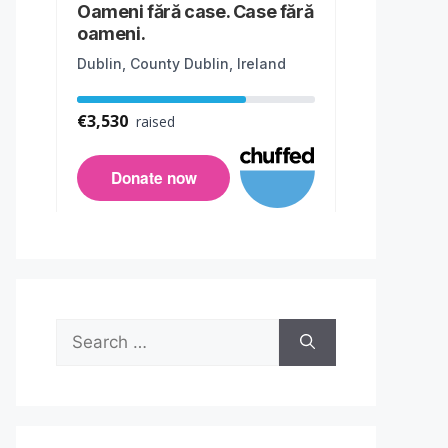
Search
for: