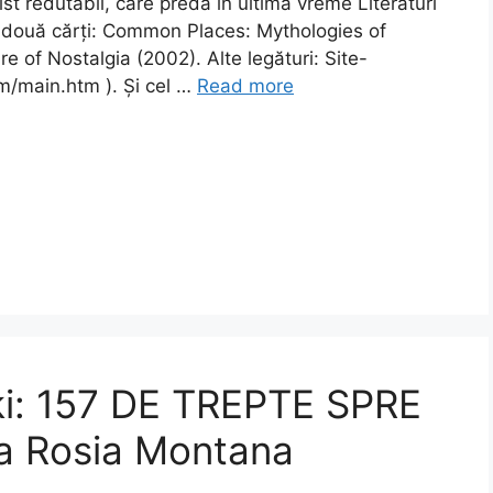
vist redutabil, care preda în ultima vreme Literaturi
t două cărți: Common Places: Mythologies of
e of Nostalgia (2002). Alte legături: Site-
m/main.htm ). Și cel …
Read more
ki: 157 DE TREPTE SPRE
la Rosia Montana