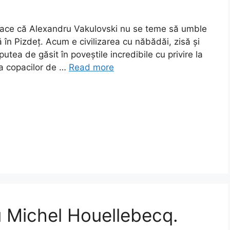
i place că Alexandru Vakulovski nu se teme să umble
 în Pizdeț. Acum e civilizarea cu năbădăi, zisă și
tea de găsit în poveștile incredibile cu privire la
 a copacilor de …
Read more
 Michel Houellebecq.