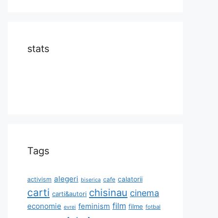
stats
Tags
alegeri
calatorii
activism
cafe
biserica
carti
chisinau
cinema
carti&autori
film
economie
feminism
filme
fotbal
evrei