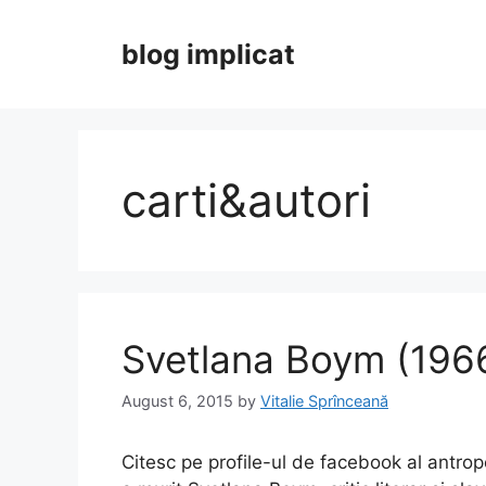
Skip
to
blog implicat
content
carti&autori
Svetlana Boym (196
August 6, 2015
by
Vitalie Sprînceană
Citesc pe profile-ul de facebook al antro