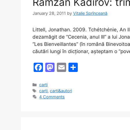
Ramzan Kadirov: trim
January 28, 2011
by
Vitalie Sprînceană
Littell, Jonathan. 2009. Tchétchénie, An I
dezamăgit de ”Cecenia, anul III” a lui Jo
”Les Bienveillantes” (în română Binevoitoa
căutări lungi în dicționar, așteptam o ”pov
F
M
E
S
a
a
m
h
c
st
ai
ar
Categories
carti
Tags
carti
,
carti&autori
e
o
l
e
4 Comments
b
d
o
o
o
n