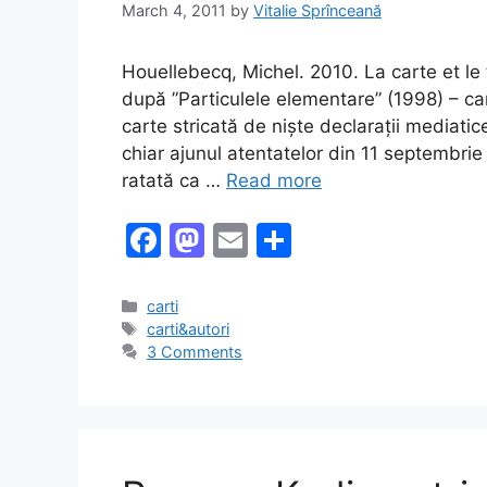
March 4, 2011
by
Vitalie Sprînceană
Houellebecq, Michel. 2010. La carte et le t
după ”Particulele elementare” (1998) – car
carte stricată de niște declarații mediatic
chiar ajunul atentatelor din 11 septembrie
ratată ca …
Read more
F
M
E
S
a
a
m
h
c
st
ai
ar
Categories
carti
Tags
carti&autori
e
o
l
e
3 Comments
b
d
o
o
o
n
k