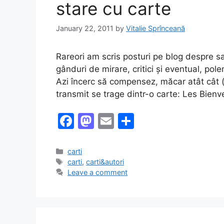
k
stare cu carte
January 22, 2011
by
Vitalie Sprînceană
Rareori am scris posturi pe blog despre sa
gânduri de mirare, critici și eventual, pol
Azi încerc să compensez, măcar atât cât (
transmit se trage dintr-o carte: Les Bienv
F
M
E
S
a
a
m
h
c
st
ai
ar
Categories
carti
Tags
carti
,
carti&autori
e
o
l
e
Leave a comment
b
d
o
o
o
n