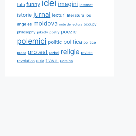
idei
imagini
funny
foto
internet
jurnal
istorie
lecturi
literatura
los
moldova
angeles
occupy
note de lectura
poezie
philosophy
piketty
poetry
polemici
politica
politic
politice
religie
protest
reviste
presa
razboi
travel
revolution
ucraina
rusia