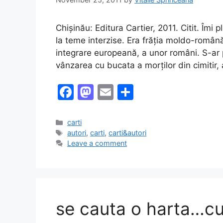
Chișinău: Editura Cartier, 2011. Citit. Îm
la teme interzise. Era frăția moldo-română
integrare europeană, a unor români. S-ar pu
vânzarea cu bucata a morților din cimitir,
F
M
E
S
a
a
m
h
c
st
ai
ar
Categories
carti
Tags
autori
,
carti
,
carti&autori
e
o
l
e
Leave a comment
b
d
o
o
o
n
k
se cauta o harta…cu