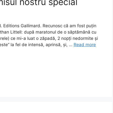
isul nostru special
II. Editions Gallimard. Recunosc că am fost puțin
nathan Littell: după maratonul de o săptămână cu
rele) ce mi-a luat o zăpadă, 2 nopți nedormite și
este” la fel de intensă, aprinsă, și, …
Read more