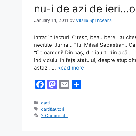
k
nu-i de azi de ieri…
January 14, 2011
by
Vitalie Sprînceană
Intrat în lecturi. Citesc, beau bere, iar cit
necitite ”Jurnalul” lui Mihail Sebastian…Ca
“Ce oameni! Din caș, din iaurt, din apă… Î
individului în fața statului, despre stupidi
astăzi, …
Read more
F
M
E
S
a
a
m
h
c
st
ai
ar
Categories
carti
Tags
carti&autori
e
o
l
e
2 Comments
b
d
o
o