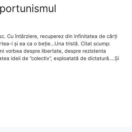
oportunismul
esc. Cu întârziere, recuperez din infinitatea de cărți
rtea-i și ea ca o beție…Una tristă. Citat scump:
mi vorbea despre libertate, despre rezistenta
tatea ideii de ”colectiv”, exploatată de dictatură….Și