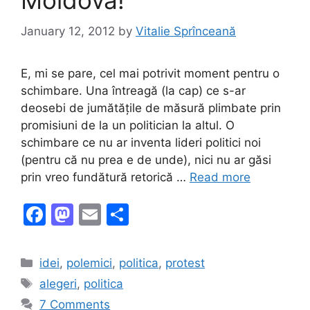
Moldova!
January 12, 2012
by
Vitalie Sprînceană
E, mi se pare, cel mai potrivit moment pentru o
schimbare. Una întreagă (la cap) ce s-ar
deosebi de jumătățile de măsură plimbate prin
promisiuni de la un politician la altul. O
schimbare ce nu ar inventa lideri politici noi
(pentru că nu prea e de unde), nici nu ar găsi
prin vreo fundătură retorică …
Read more
F
M
E
S
a
a
m
h
c
st
ai
ar
Categories
idei
,
polemici
,
politica
,
protest
e
o
l
e
Tags
alegeri
,
politica
b
d
7 Comments