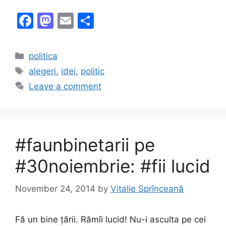
F
M
E
S
a
a
m
h
c
st
ai
ar
Categories
politica
e
o
l
e
Tags
alegeri
,
idei
,
politic
b
d
Leave a comment
o
o
o
n
k
‪#‎faunbinetarii‬ pe
‪#‎30noiembrie‬: #fii lucid
November 24, 2014
by
Vitalie Sprînceană
Fă un bine țării. Rămîi lucid! Nu-i asculta pe cei