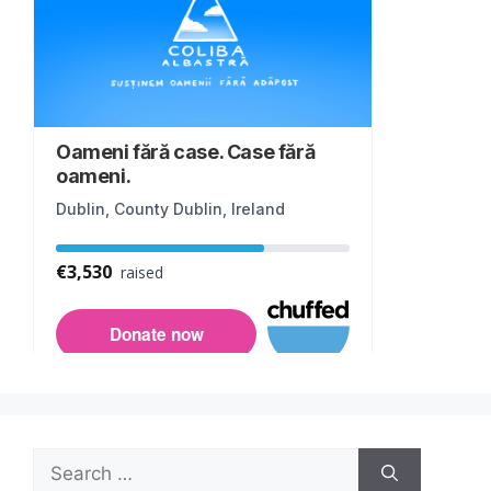
Search
for: