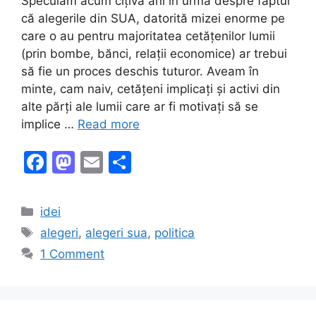
Speculam acum cîțiva ani în urmă despre faptul
că alegerile din SUA, datorită mizei enorme pe
care o au pentru majoritatea cetățenilor lumii
(prin bombe, bănci, relații economice) ar trebui
să fie un proces deschis tuturor. Aveam în
minte, cam naiv, cetățeni implicați și activi din
alte părți ale lumii care ar fi motivați să se
implice …
Read more
F
M
E
S
a
a
m
h
c
st
ai
ar
Categories
idei
e
o
l
e
Tags
alegeri
,
alegeri sua
,
politica
b
d
1 Comment
o
o
o
n