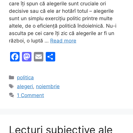
care îți spun că alegerile sunt cruciale ori
decisive sau că ele ar hotărî totul – alegerile
sunt un simplu exercițiu politic printre multe
altele, de o eficiență politică îndoielnică. Nu-i
asculta pe cei care îți zic că alegerile ar fi un
război, o luptă …
Read more
F
M
E
S
a
a
m
h
c
st
ai
ar
Categories
politica
e
o
l
e
Tags
alegeri
,
noiembrie
b
d
1 Comment
o
o
o
n
k
Lecturi subiective ale