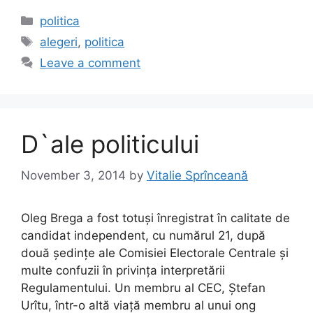
c
st
ai
ar
Categories
politica
e
o
l
e
Tags
alegeri
,
politica
b
d
Leave a comment
o
o
o
n
k
D`ale politicului
November 3, 2014
by
Vitalie Sprînceană
Oleg Brega a fost totuși înregistrat în calitate de
candidat independent, cu numărul 21, după
două ședințe ale Comisiei Electorale Centrale și
multe confuzii în privința interpretării
Regulamentului. Un membru al CEC, Ștefan
Urîtu, într-o altă viață membru al unui ong