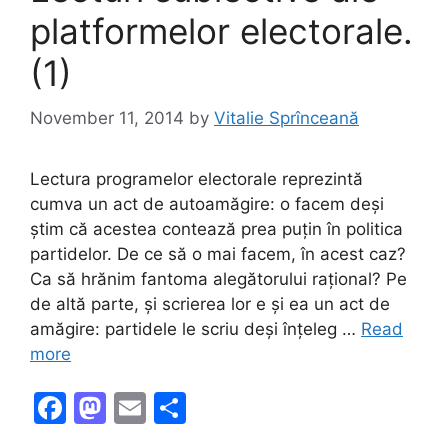
platformelor electorale.
(1)
November 11, 2014
by
Vitalie Sprînceană
Lectura programelor electorale reprezintă
cumva un act de autoamăgire: o facem deși
știm că acestea contează prea puțin în politica
partidelor. De ce să o mai facem, în acest caz?
Ca să hrănim fantoma alegătorului rațional? Pe
de altă parte, și scrierea lor e și ea un act de
amăgire: partidele le scriu deși înțeleg …
Read
more
F
M
E
S
a
a
m
h