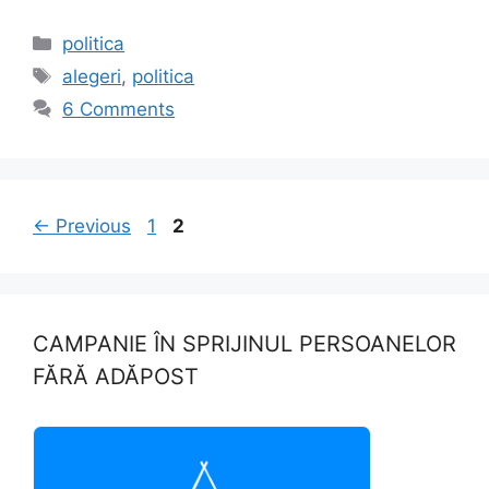
a
a
m
h
c
st
ai
ar
Categories
politica
e
o
l
e
Tags
alegeri
,
politica
b
d
6 Comments
o
o
o
n
k
Page
Page
←
Previous
1
2
CAMPANIE ÎN SPRIJINUL PERSOANELOR
FĂRĂ ADĂPOST