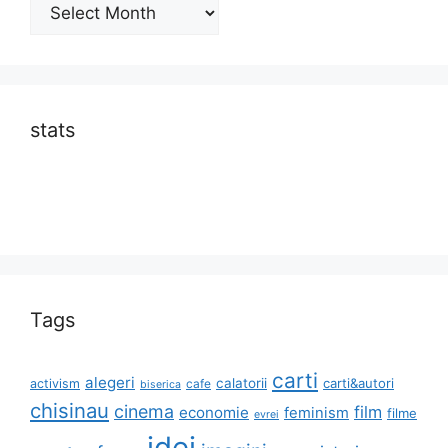
Archives
stats
Tags
carti
alegeri
calatorii
carti&autori
activism
cafe
biserica
chisinau
cinema
film
economie
feminism
filme
evrei
idei