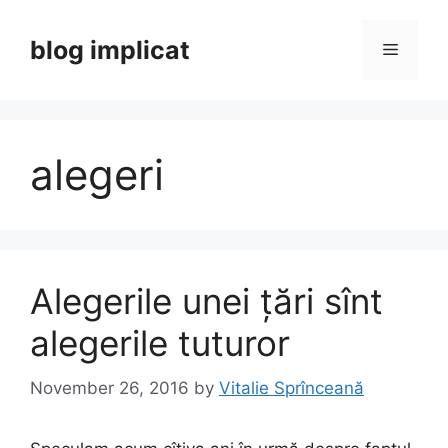
Skip
to
blog implicat
Menu
content
alegeri
Alegerile unei țări sînt
alegerile tuturor
November 26, 2016
by
Vitalie Sprînceană