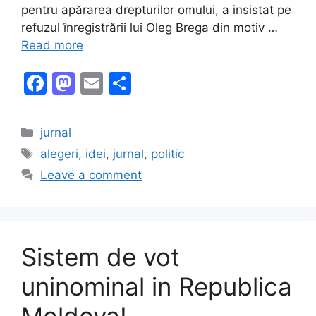
pentru apărarea drepturilor omului, a insistat pe
refuzul înregistrării lui Oleg Brega din motiv …
Read more
F
M
E
S
a
a
m
h
c
st
ai
ar
Categories
jurnal
e
o
l
e
Tags
alegeri
,
idei
,
jurnal
,
politic
b
d
Leave a comment
o
o
o
n
k
Sistem de vot
uninominal in Republica