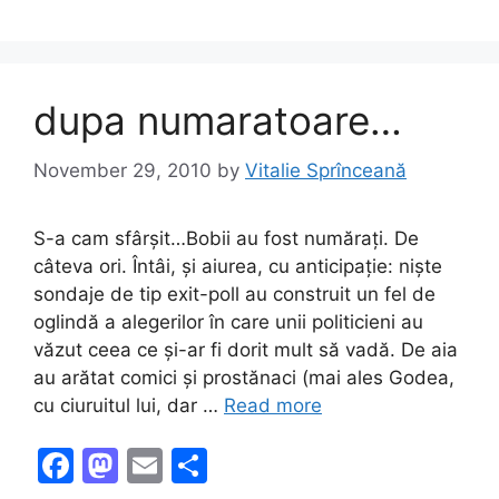
o
o
o
n
k
dupa numaratoare…
November 29, 2010
by
Vitalie Sprînceană
S-a cam sfârșit…Bobii au fost numărați. De
câteva ori. Întâi, și aiurea, cu anticipație: niște
sondaje de tip exit-poll au construit un fel de
oglindă a alegerilor în care unii politicieni au
văzut ceea ce și-ar fi dorit mult să vadă. De aia
au arătat comici și prostănaci (mai ales Godea,
cu ciuruitul lui, dar …
Read more
F
M
E
S