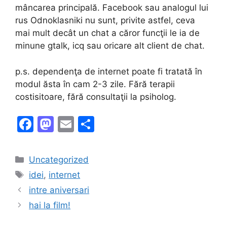
mâncarea principală. Facebook sau analogul lui
rus Odnoklasniki nu sunt, privite astfel, ceva
mai mult decât un chat a căror funcţii le ia de
minune gtalk, icq sau oricare alt client de chat.
p.s. dependenţa de internet poate fi tratată în
modul ăsta în cam 2-3 zile. Fără terapii
costisitoare, fără consultaţii la psiholog.
F
M
E
S
a
a
m
h
c
st
ai
ar
Categories
Uncategorized
e
o
l
e
Tags
idei
,
internet
b
d
intre aniversari
o
o
hai la film!
o
n