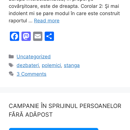
covârşitoare, este de dreapta. Corolar 2: Şi mai
indolent mi se pare modul în care este construit
raportul …
Read more
F
M
E
S
a
a
m
h
c
st
ai
ar
Categories
Uncategorized
e
o
l
e
Tags
dezbateri
,
polemici
,
stanga
b
d
3 Comments
o
o
o
n
k
CAMPANIE ÎN SPRIJINUL PERSOANELOR
FĂRĂ ADĂPOST