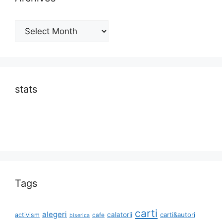
Archives
stats
Tags
carti
alegeri
calatorii
carti&autori
activism
cafe
biserica