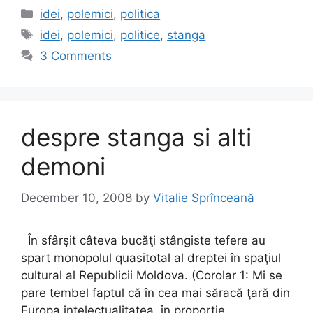
c
st
ai
ar
Categories
idei
,
polemici
,
politica
e
o
l
e
Tags
idei
,
polemici
,
politice
,
stanga
b
d
3 Comments
o
o
o
n
k
despre stanga si alti
demoni
December 10, 2008
by
Vitalie Sprînceană
În sfârşit câteva bucăţi stângiste tefere au
spart monopolul quasitotal al dreptei în spaţiul
cultural al Republicii Moldova. (Corolar 1: Mi se
pare tembel faptul că în cea mai săracă ţară din
Europa intelectualitatea, în proporţie