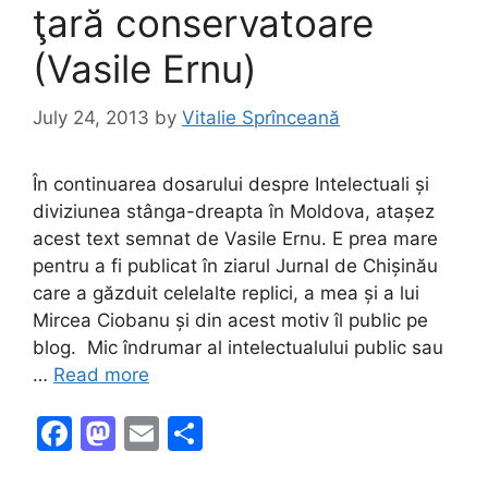
ţară conservatoare
(Vasile Ernu)
July 24, 2013
by
Vitalie Sprînceană
În continuarea dosarului despre Intelectuali și
diviziunea stânga-dreapta în Moldova, atașez
acest text semnat de Vasile Ernu. E prea mare
pentru a fi publicat în ziarul Jurnal de Chișinău
care a găzduit celelalte replici, a mea și a lui
Mircea Ciobanu și din acest motiv îl public pe
blog. Mic îndrumar al intelectualului public sau
…
Read more
F
M
E
S
a
a
m
h