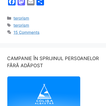
F
M
E
S
a
a
m
h
c
st
ai
ar
Categories
terorism
e
o
l
e
Tags
terorism
b
d
15 Comments
o
o
o
n
k
CAMPANIE ÎN SPRIJINUL PERSOANELOR
FĂRĂ ADĂPOST