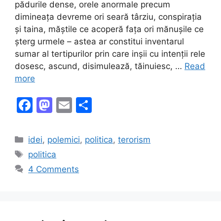
pădurile dense, orele anormale precum
dimineața devreme ori seară târziu, conspirația
și taina, măștile ce acoperă fața ori mănușile ce
șterg urmele – astea ar constitui inventarul
sumar al tertipurilor prin care inșii cu intenții rele
dosesc, ascund, disimulează, tăinuiesc, …
Read
more
F
M
E
S
a
a
m
h
c
st
ai
ar
Categories
idei
,
polemici
,
politica
,
terorism
e
o
l
e
Tags
politica
b
d
4 Comments
o
o
o
n
k