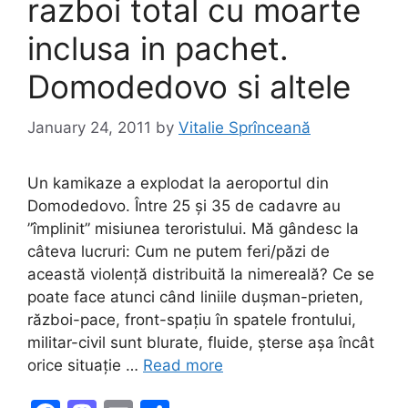
razboi total cu moarte
inclusa in pachet.
Domodedovo si altele
January 24, 2011
by
Vitalie Sprînceană
Un kamikaze a explodat la aeroportul din
Domodedovo. Între 25 și 35 de cadavre au
”împlinit” misiunea teroristului. Mă gândesc la
câteva lucruri: Cum ne putem feri/păzi de
această violență distribuită la nimereală? Ce se
poate face atunci când liniile dușman-prieten,
război-pace, front-spațiu în spatele frontului,
militar-civil sunt blurate, fluide, șterse așa încât
orice situație …
Read more