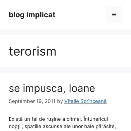
Skip
to
blog implicat
Menu
content
terorism
se impusca, Ioane
September 19, 2011
by
Vitalie Sprînceană
Există un fel de rușine a crimei. Întunericul
nopții, spațiile ascunse ale unor hale părăsite,