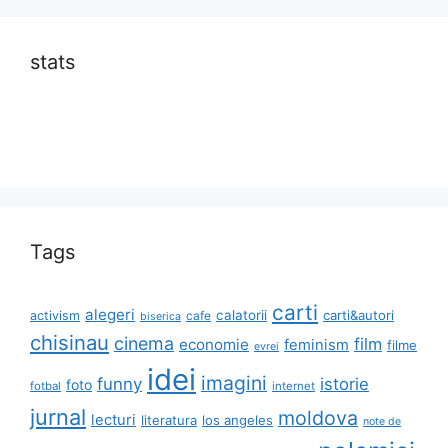
stats
Tags
carti
alegeri
calatorii
carti&autori
activism
cafe
biserica
chisinau
cinema
film
economie
feminism
filme
evrei
idei
imagini
funny
istorie
foto
fotbal
internet
jurnal
moldova
lecturi
literatura
los angeles
note de