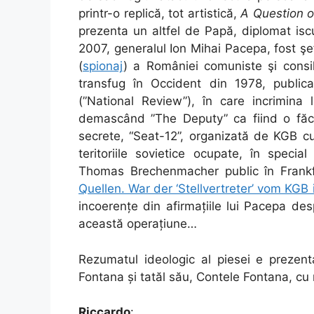
printr-o replică, tot artistică,
A Question 
prezenta un altfel de Papă, diplomat isc
2007, generalul Ion Mihai Pacepa, fost şe
(
spionaj
) a României comuniste şi consil
transfug în Occident din 1978, publica 
(”National Review”), în care incrimina 
demascând ”The Deputy” ca fiind o făcătu
secrete, “Seat-12”, organizată de KGB cu
teritoriile sovietice ocupate, în specia
Thomas Brechenmacher public în Frankfu
Quellen. War der ‘Stellvertreter’ vom KGB i
incoerențe din afirmațiile lui Pacepa desp
această operațiune…
Rezumatul ideologic al piesei e prezenta
Fontana și tatăl său, Contele Fontana, cu 
Riccardo
: