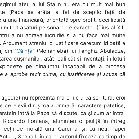
egimul ateu al lui Stalin nu era cu mult mai bun
liste (Papa se arăta la fel de sceptic față de
a una financiară, orientată spre profit, deci lipsită
mite trăsături personale de caracter (Pius al XII-
pentru a nu agrava lucrurile și a nu face mai multe
)… Argument straniu, o justificare oarecum idioată a
j din ”
Căința
” (Monanieba) lui Tenghiz Abuladze,
rea dușmanilor, atât reali cât și inventați, în loturi
explodeze pe dinauntru incapabil de a procesa
a aproba tacit crima, cu justificarea și scuza că
agedie) nu reprezintă mare lucru ca scriitură: eroi
ele de elevii din școala primară, caractere patetice,
erstein intră la Papa să discute, ca și cum ar intra
 Riccardo Fontana, altminteri o piuliță în întreg
ne lecții de morală unui Cardinal și, culmea, Papei
ctul I, Scena I, în care, autorul fixează ca timp de