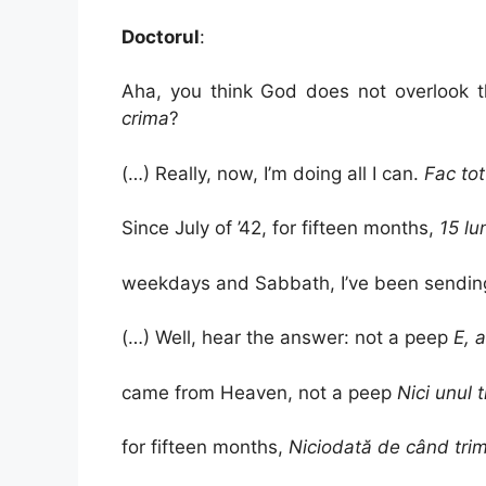
Doctorul
:
Aha, you think God does not overlook th
crima
?
(…) Really, now, I’m doing all I can.
Fac tot
Since July of ’42, for fifteen months,
15 lu
weekdays and Sabbath, I’ve been sendin
(…) Well, hear the answer: not a peep
E, a
came from Heaven, not a peep
Nici unul 
for fifteen months,
Niciodată de când trimi