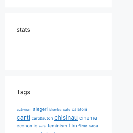
stats
Tags
alegeri
calatorii
activism
cafe
biserica
carti
chisinau
cinema
carti&autori
film
economie
feminism
filme
fotbal
evrei