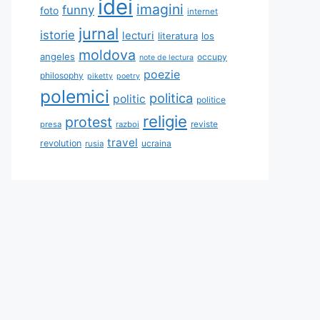
idei
imagini
funny
foto
internet
jurnal
istorie
lecturi
literatura
los
moldova
angeles
occupy
note de lectura
poezie
philosophy
piketty
poetry
polemici
politica
politic
politice
religie
protest
reviste
presa
razboi
travel
revolution
ucraina
rusia