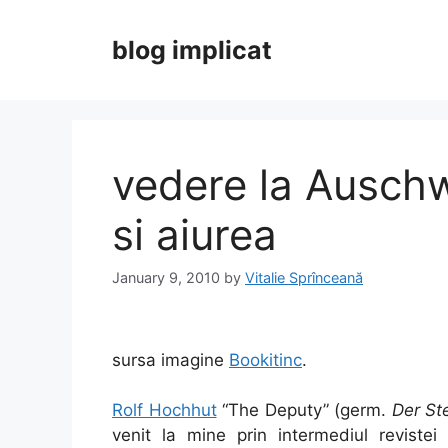
Skip
to
blog implicat
content
vedere la Auschw
si aiurea
January 9, 2010
by
Vitalie Sprînceană
sursa imagine
Bookitinc
.
Rolf Hochhut
“The Deputy” (germ.
Der Ste
venit la mine prin intermediul reviste