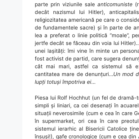
parte prin viziunile sale
anticomuniste
(r
decât nazismul lui Hitler), anticapita
religiozitatea americană pe care o consider
de fundamentele sacre) și în parte de anu
lea a preferat o linie politică ”moale”, 
jertfe decât se făceau din voia lui Hitler
unei lașități: îmi vine în minte un persona
fost activist de partid, care sugera denunța
cât mai mari, astfel ca sistemul să 
cantitatea mare de denunțuri…
Un mod de 
lupți totuși împotriva ei
…
Piesa lui Rolf Hochhut (un fel de dramă-tr
simpli și liniari, ca cei desenați în acuar
situații neverosimile (cum e cea în care G
în supermarket, ori cea în care preotul
sistemul ierarhic al Bisericii Catolice ți
însuși!), gafe cronologice (cum e cea din A