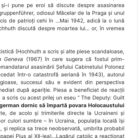
2 și-i pune pe eroi să discute despre asasinarea
ruppenführer, odiosul Măcelar de la Praga și unul
 ucis de patrioți cehi în …Mai 1942, adică la o lună
ochhuth discută despre moartea lui… or, în vremea
istică (Hochhuth a scris și alte piese scandaloase,
on Geneva
(1967) în care sugera că fostul prim-
comandatarul asasinării Șefului Cabinetului Polonez
ecedat într-o catastrofă aeriană în 1943), autorul
eligioase, succesul său e evident din perspectiva
mediat după apariție. Piesa a beneficiat de reacții
a scris cu acest prilej un eseu ” The Deputy: Guilt
german dornic să împartă povara Holocaustului
e, de acolo și trimiterile directe la Ucraineni și
nor culori sumbre – în Ucraina, populația locală își
i, și replica sa trece neobservată, umbrita probabil
 papei Pius al XII-lea)…Lagărul catolic a reacționat