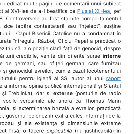
 a dedicat multe pagini de comentarii unui subiect
ct al XVI-lea de a-l beatifica pe
Pius al XII-lea
, șef
8. Controversele au fost stârnite comportamentul
ș”, zice tabăra contestatară sau ”înțelept”, susține
tului… Capul Bisericii Catolice nu a condamnat în
rata întregului Război, Oficiul Papal a practicat o
ezitau să ia o poziție clară față de genocid, despre
rturii credibile, venite din diferite surse
interne
pate de germani, sau ofițeri germani care furnizau
 și genocidul evreilor, cum e cazul locotenentului
itutului pentru Igienă al SS, autor al unui
raport
e a informa opinia publică internațională și Sfântul
 și Treblinka), dar și
externe
(posturile de radio
in vocile verosimile ale unora ca Thomas Mann
nia, și exterminarea brutală a evreilor, practicată
el, guvernul polonez în exil a cules informații de la
probau și ele existența și dimensiunile extreme
cut însă, o tăcere
explicabilă
(nu justificabilă) în