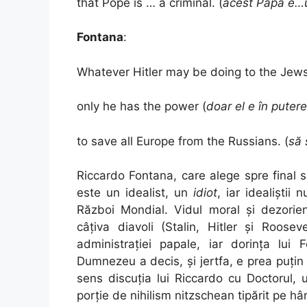
that Pope is … a criminal. (
acest Papă e…u
Fontana
:
Whatever Hitler may be doing to the Jews
only he has the power (
doar el e în putere
to save all Europe from the Russians. (
să 
Riccardo Fontana, care alege spre final s
este un idealist, un
idiot
, iar idealiștii
Război Mondial. Vidul moral și dezorient
câțiva diavoli (Stalin, Hitler și Roosev
administrației papale, iar dorința lui
Dumnezeu a decis, și jertfa, e prea puțin 
sens discuția lui Riccardo cu Doctorul, 
porție de nihilism nitzschean tipărit pe hâr