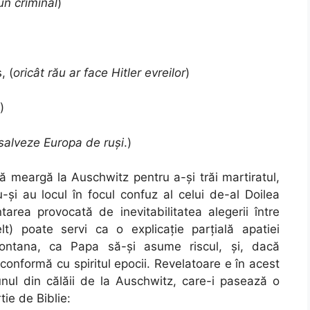
n criminal
)
, (
oricât rău ar face Hitler evreilor
)
)
salveze Europa de ruși
.)
ă meargă la Auschwitz pentru a-și trăi martiratul,
 nu-și au locul în focul confuz al celui de-al Doilea
area provocată de inevitabilitatea alegerii între
elt) poate servi ca o explicație parțială apatiei
 Fontana, ca Papa să-și asume riscul, și, dacă
conformă cu spiritul epocii. Revelatoare e în acest
unul din călăii de la Auschwitz, care-i pasează o
tie de Biblie: