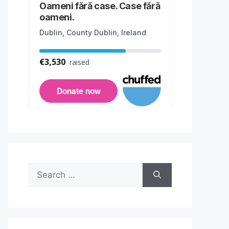
Search
for: