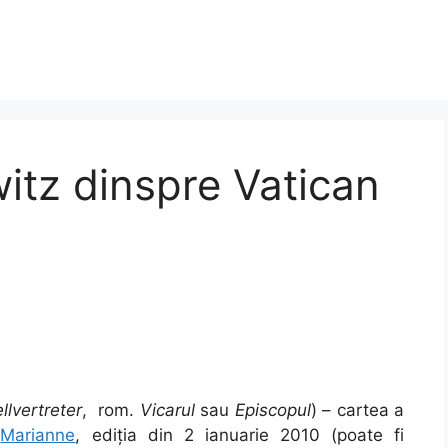
itz dinspre Vatican
llvertreter
, rom.
Vicarul
sau
Episcopul
) – cartea a
i
Marianne
, ediția din 2 ianuarie 2010 (poate fi