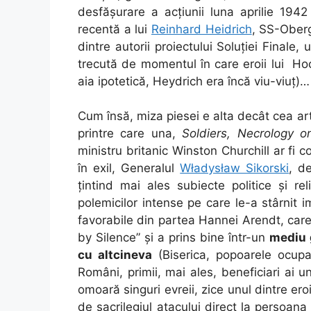
desfășurare a acțiunii luna aprilie 194
recentă a lui
Reinhard Heidrich
, SS-Oberg
dintre autorii proiectului Soluției Finale,
trecută de momentul în care eroii lui H
aia ipotetică, Heydrich era încă viu-viuț)…
Cum însă, miza piesei e alta decât cea art
printre care una,
Soldiers, Necrology 
ministru britanic Winston Churchill ar fi 
în exil, Generalul
Władysław Sikorski
, d
țintind mai ales subiecte politice și r
polemicilor intense pe care le-a stârnit i
favorabile din partea Hannei Arendt, care 
by Silence” și a prins bine într-un
mediu 
cu altcineva
(Biserica, popoarele ocupat
Români, primii, mai ales, beneficiari ai u
omoară singuri evreii, zice unul dintre ero
de sacrilegiul atacului direct la persoana