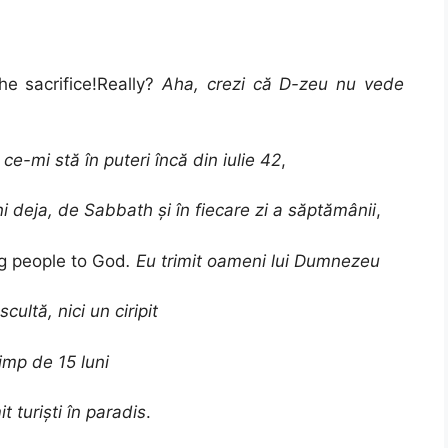
e sacrifice!Really?
Aha, crezi că D-zeu nu vede
 ce-mi stă în puteri încă din iulie 42
,
ni deja, de Sabbath și în fiecare zi a săptămânii
,
g people to God
. Eu trimit oameni lui Dumnezeu
scultă, nici un ciripit
timp de 15 luni
t turiști în paradis
.