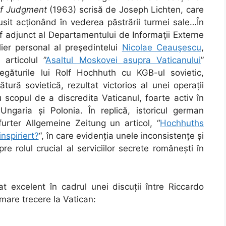
of Judgment
(1963) scrisă de Joseph Lichten, care
usit acționând în vederea păstrării turmei sale…În
f adjunct al Departamentului de Informaţii Externe
ier personal al preşedintelui
Nicolae Ceauşescu
,
articolul ”
Asaltul Moskovei asupra Vaticanului
”
legăturile lui Rolf Hochhuth cu KGB-ul sovietic,
ră sovietică, rezultat victorios al unei operații
 scopul de a discredita Vaticanul, foarte activ în
l Ungaria și Polonia. În replică, istoricul german
rter Allgemeine Zeitung un articol, “
Hochhuths
nspiriert?
“, în care evidenția unele inconsistențe și
re rolul crucial al serviciilor secrete românești în
t excelent în cadrul unei discuții între Riccardo
mare trecere la Vatican: