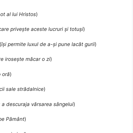
ot al lui Hristos
)
care privește aceste lucruri și totuși
)
(
își permite luxul de a-și pune lacăt gurii
)
re irosește măcar o zi
)
o oră
)
ii sale strădalnice
)
 a descuraja vărsarea sângelui
)
 pe Pământ
)