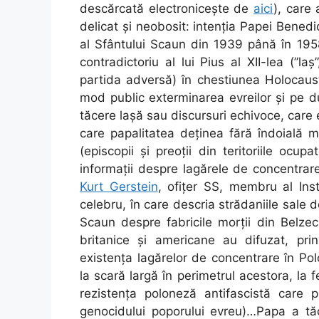
descărcată electronicește de
aici
), care
delicat și neobosit: intenția Papei Benedi
al Sfântului Scaun din 1939 până în 195
contradictoriu al lui Pius al XII-lea (”la
partida adversă) în chestiunea Holocaus
mod public exterminarea evreilor și pe du
tăcere lașă sau discursuri echivoce, care 
care papalitatea deținea fără îndoială mă
(episcopii și preoții din teritoriile ocu
informații despre lagărele de concentrare
Kurt Gerstein
, ofițer SS, membru al Inst
celebru, în care descria strădaniile sale d
Scaun despre fabricile morții din Belzec
britanice și americane au difuzat, pr
existența lagărelor de concentrare în Polo
la scară largă în perimetrul acestora, la f
rezistența poloneză antifascistă care 
genocidului poporului evreu)…Papa a tă