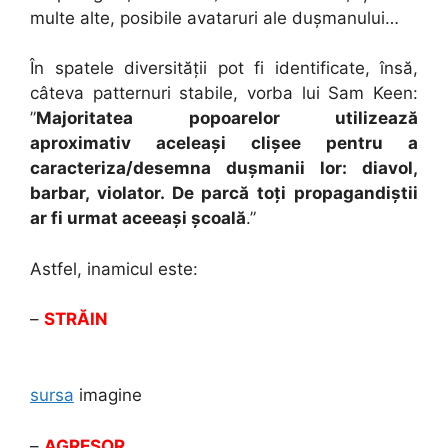
multe alte, posibile avataruri ale dușmanului…
În spatele diversității pot fi identificate, însă,
câteva patternuri stabile, vorba lui Sam Keen:
”
Majoritatea popoarelor utilizează
aproximativ aceleași clișee pentru a
caracteriza/desemna dușmanii lor: diavol,
barbar, violator. De parcă toți propagandiștii
ar fi urmat aceeași școală
.”
Astfel,
inamicul este:
–
STRĂIN
sursa
imagine
–
AGRESOR