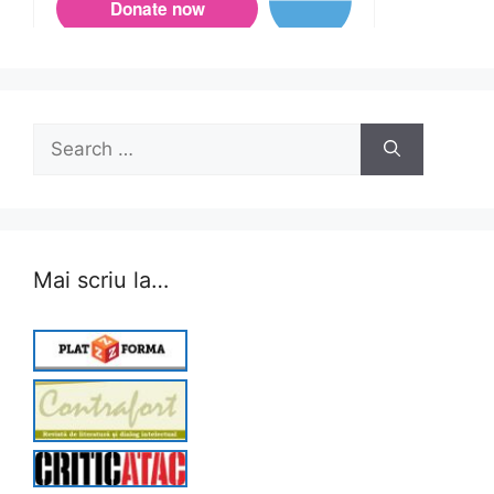
Search
for:
Mai scriu la…