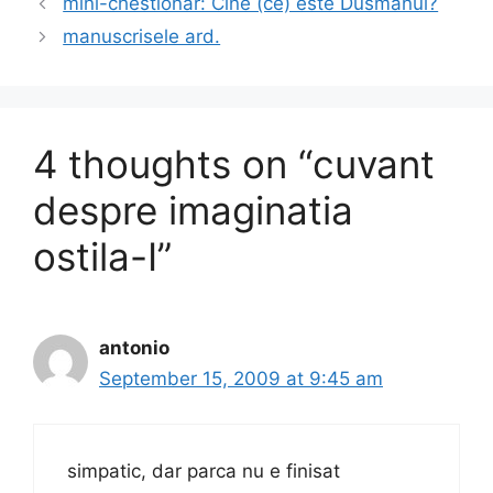
mini-chestionar: Cine (ce) este Dusmanul?
b
d
manuscrisele ard.
o
o
o
n
k
4 thoughts on “cuvant
despre imaginatia
ostila-I”
antonio
September 15, 2009 at 9:45 am
simpatic, dar parca nu e finisat