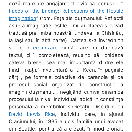
doză mare de angajament civic ca bonus) – ”
Faces of the Enemy: Reflections of the Hostile
Imagination
” (rom. Fețe ale duțmanului: Reflecții
asupra imaginației ostile – mi-ar plăcea s-o văd
tradusă pre limba noastră, undeva, la Chișinău,
la Iași sau în altă parte). Cartea s-a învrednicit
și de o
ecranizare
bună care nu dublează
textul, ci îl completează, reușind să lichideze
câteva breșe, cea mai importantă dintre ele
fiind ”fixația” involuntară a lui Keen, în paginile
cărții, pe formele colective de paranoia și pe
procesul social organizat de construcție a
imaginii dușmanului, neglijând cumva dinamica
procesului la nivel individual, adică în conștiința
personală a membrilor societății. Discuțiile cu
David Lewis Rice
, individul care, în ajunul
Crăciunului, în 1985 a ucis familia unui avocat
din Seattle, pentru că a crezut, în mod eronat,