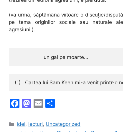
(va urma, săptămâna viitoare o discuție/dispută
pe tema originilor sociale sau naturale ale
agresiunii).
un gal pe moarte...
(1)   Cartea lui Sam Keen mi-a venit printr-o notă 
F
M
E
S
a
a
m
h
c
st
ai
ar
Categories
idei
,
lecturi
,
Uncategorized
e
o
l
e