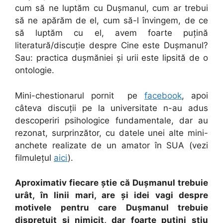
cum să ne luptăm cu Dușmanul, cum ar trebui
să ne apărăm de el, cum să-l învingem, de ce
să luptăm cu el, avem foarte puțină
literatură/discuție despre Cine este Dușmanul?
Sau: practica dușmăniei și urii este lipsită de o
ontologie.
Mini-chestionarul pornit pe
facebook
, apoi
câteva discuții pe la universitate n-au adus
descoperiri psihologice fundamentale, dar au
rezonat, surprinzător, cu datele unei alte mini-
anchete realizate de un amator în SUA (vezi
filmulețul
aici
).
Aproximativ fiecare știe că Dușmanul trebuie
urât, în linii mari, are și idei vagi despre
motivele pentru care Dușmanul trebuie
disprețuit și nimicit, dar foarte puțini știu