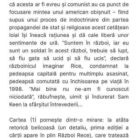
că acesta ar fi evreu și comunist au ca punct de
focusare mintea unui american obișnuit – fiind
supus unui proces de indoctrinare din partea
propagandei de stat și religioase acest cetățean
loial își îneacă rațiunea și dă cale liberă unor
sentimente de ură. ”Suntem în război, iar eu
sunt un soldat în acest război, trebuie să lupt,
să fiu gata să ucid și să fiu ucis”, declară
războinicul imaginar Rice, condamnat la
pedeapsa capitală pentru multimplu asasinat,
pedeapsă comutată cu închisoarea pe viață în
1998. ”Mai bine nu ne-am fi cunoscut
niciodată”, răbufnește, uimit și îndurerat Sam
Keen la sfârșitul întrevederii…
Cartea (1) pornește dintr-o mirare: la atâta
retorică belicoasă (un detaliu, prima ediției a
cărții apare în plin Război Rece), care tratează