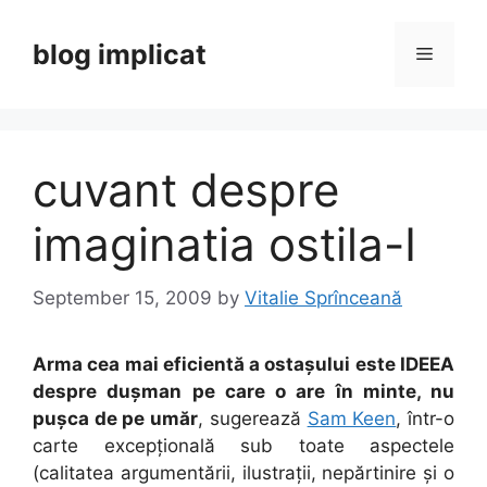
Skip
to
blog implicat
Menu
content
cuvant despre
imaginatia ostila-I
September 15, 2009
by
Vitalie Sprînceană
Arma cea mai eficientă a ostașului este IDEEA
despre dușman pe care o are în minte, nu
pușca de pe umăr
, sugerează
Sam Keen
, într-o
carte excepțională sub toate aspectele
(calitatea argumentării, ilustrații, nepărtinire și o