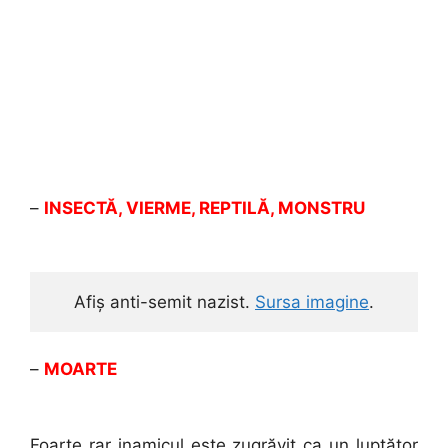
–
INSECTĂ, VIERME, REPTILĂ, MONSTRU
Afiș anti-semit nazist. 
Sursa imagine
.
–
MOARTE
Foarte rar inamicul este zugrăvit ca un luptător