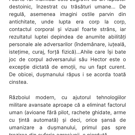
destoinic, înzestrat cu trăsături umane… De
regulă, asemenea imagini ostile parvin din
antichitate, unde lupta era corp la corp,
contactul corporal și vizual foarte strâns, iar
rezultatul luptei depindea de anumite abilități
personale ale adversarilor (îndemânare, iuțeală,
istețime, curaj, forță fizică)…Ahile care își bate
joc de corpul adversarului său Hector este o
excepție dictată de emoții, nu un fapt curent.
De obicei, dușmanului răpus i se acorda toată
cinstea.
Războiul modern, cu ajutorul tehnologiilor
militare avansate aproape că a eliminat factorul
uman (avioane fără pilot, rachete ghidate, arme
cu țintă automată) și deci, orice șansă de
umanizare a dușmanului, primul pas spre
trezirea din euforia agresiunii, e pierdută.