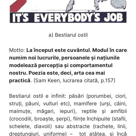
a)
Bestiarul ostil
Motto:
La început este cuvântul. Modul în care
numim noi lucrurile, persoanele și națiunile
modelează percepția și comportamentul
nostru. Poezia este, deci, arta cea mai
practică
. (Sam Keen, lucrarea citată, p.157)
Bestiarul ostil e infinit: păsări (porumbei, ciori,
struți, păuni, vulturi etc), mamifere (urși, câini,
maimuțe, măgari, iepuri), reptile și amfibii
(crocodili, broaște, șerpi), ființe închipuite (stafii,
schelete, diavoli) sau abstracte (rachete, linii,
dreptungiuri, uniforme) – tot atâtea, și încă