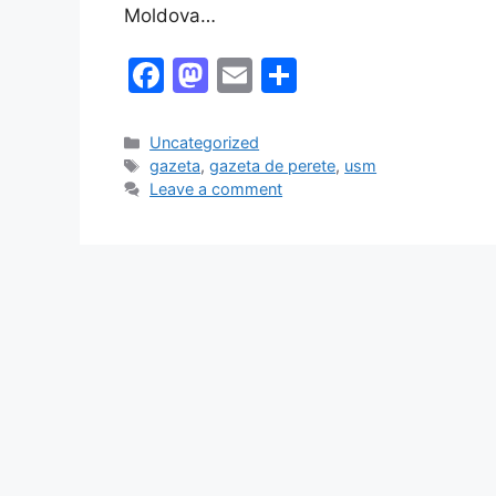
Moldova…
F
M
E
S
a
a
m
h
c
st
ai
ar
Categories
Uncategorized
Tags
gazeta
,
gazeta de perete
,
usm
e
o
l
e
Leave a comment
b
d
o
o
o
n
k