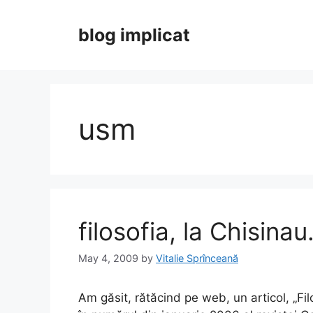
Skip
to
blog implicat
content
usm
filosofia, la Chisinau
May 4, 2009
by
Vitalie Sprînceană
Am găsit, rătăcind pe web, un articol, „Filo