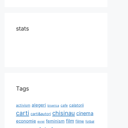
stats
Tags
alegeri
calatorii
activism
cafe
biserica
carti
chisinau
cinema
carti&autori
film
economie
feminism
filme
fotbal
evrei