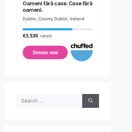
Search
for: