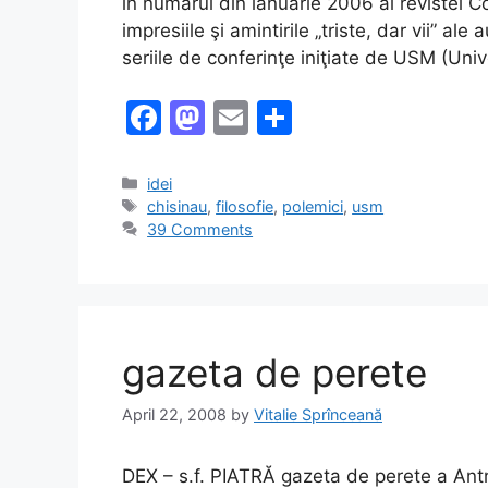
în numărul din ianuarie 2006 al revistei Co
impresiile şi amintirile „triste, dar vii” ale 
seriile de conferinţe iniţiate de USM (Uni
F
M
E
S
a
a
m
h
c
st
ai
ar
Categories
idei
Tags
chisinau
,
filosofie
,
polemici
,
usm
e
o
l
e
39 Comments
b
d
o
o
o
n
k
gazeta de perete
April 22, 2008
by
Vitalie Sprînceană
DEX – s.f. PIATRĂ gazeta de perete a Antr