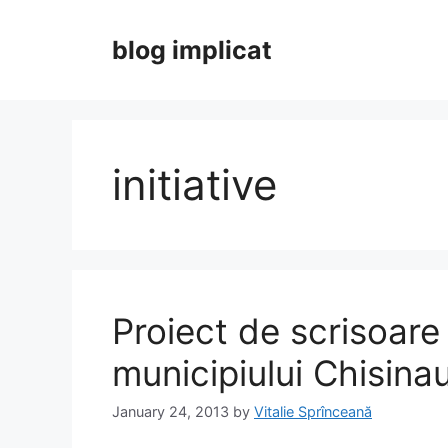
Skip
to
blog implicat
content
initiative
Proiect de scrisoare
municipiului Chisina
January 24, 2013
by
Vitalie Sprînceană