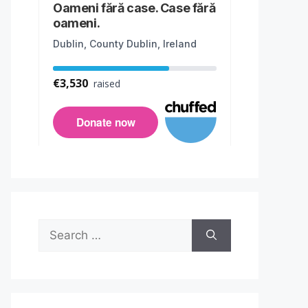
Search
for: