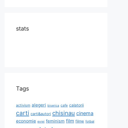
stats
Tags
alegeri
calatorii
activism
cafe
biserica
carti
chisinau
cinema
carti&autori
film
economie
feminism
filme
fotbal
evrei