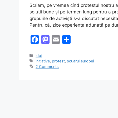
Scriam, pe vremea cînd protestul nostru a
soluții bune și pe termen lung pentru a pr
grupurile de activiști s-a discutat necesit
Pentru că, zice experiența adunată pe dur
F
M
E
S
a
a
m
h
c
st
ai
ar
Categories
idei
Tags
initiative
,
protest
,
scuarul europei
e
o
l
e
2 Comments
b
d
o
o
o
n
k