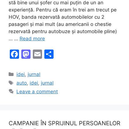
stă bine unui șofer cu mai puțin de un an
experiență. Pentru că eram în trei am trecut pe
HOV, banda rezervată automobilelor cu 2
pasageri și mai mult (au americanii o chestie
rezervată pentru autobuze și automobile pline)
… …
Read more
F
M
E
S
a
a
m
h
c
st
ai
ar
Categories
idei
,
jurnal
e
o
l
e
Tags
auto
,
idei
,
jurnal
b
d
Leave a comment
o
o
o
n
k
CAMPANIE ÎN SPRIJINUL PERSOANELOR