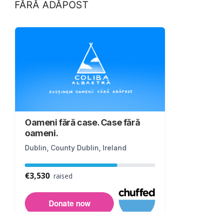
FĂRĂ ADĂPOST