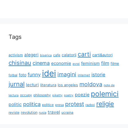
Tags
carti
alegeri
calatorii
carti&autori
activism
cafe
biserica
chisinau
cinema
film
economie
feminism
filme
evrei
idei
imagini
funny
istorie
foto
fotbal
internet
jurnal
moldova
lecturi
literatura
los angeles
note de
polemici
poezie
occupy
philosophy
lectura
piketty
poetry
religie
protest
politica
politic
politice
presa
razboi
travel
reviste
revolution
ucraina
rusia