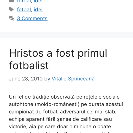
fotbal
,
idei
e
o
l
e
Tags
fotbal
,
idei
b
d
3 Comments
o
o
o
n
k
Hristos a fost primul
fotbalist
June 28, 2010
by
Vitalie Sprînceană
Un fel de tradiție observată pe rețelele sociale
autohtone (moldo-românești) pe durata acestui
campionat de fotbal: adversarul cel mai slab,
echipa aparent fără șanse de calificare sau
victorie, aia pe care doar o minune o poate