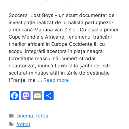
Soccer’s Lost Boys – un scurt documentar de
investigație realizat de jurnalista portughezo-
americană Mariana van Zeller. Cu ocazia primei
Cupe Mondiale Africane, fenomenul traficării
tinerilor africani în Europa Occidentală, cu
scopul integrării acestora în piața neagră
(prostituție masculină, comerț stradal
neautorizat, muncă flexibilă la șantiere) este
scuturat minuțios atât în țările de destinație
(Franța, mai …
Read more
F
M
E
S
a
a
m
h
c
st
ai
ar
Categories
cinema
,
fotbal
e
o
l
e
Tags
fotbal