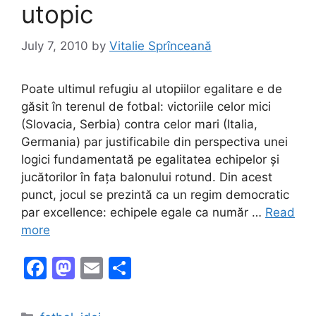
utopic
July 7, 2010
by
Vitalie Sprînceană
Poate ultimul refugiu al utopiilor egalitare e de
găsit în terenul de fotbal: victoriile celor mici
(Slovacia, Serbia) contra celor mari (Italia,
Germania) par justificabile din perspectiva unei
logici fundamentată pe egalitatea echipelor și
jucătorilor în fața balonului rotund. Din acest
punct, jocul se prezintă ca un regim democratic
par excellence: echipele egale ca număr …
Read
more
F
M
E
S
a
a
m
h
c
st
ai
ar
Categories