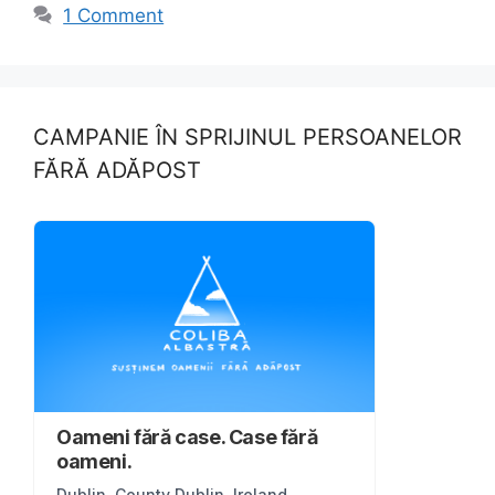
b
d
1 Comment
o
o
o
n
k
CAMPANIE ÎN SPRIJINUL PERSOANELOR
FĂRĂ ADĂPOST