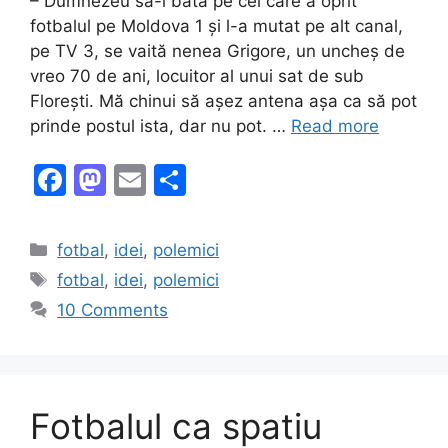
– Dumnezeu să-l bată pe cel care a oprit
fotbalul pe Moldova 1 și l-a mutat pe alt canal,
pe TV 3, se vaită nenea Grigore, un uncheș de
vreo 70 de ani, locuitor al unui sat de sub
Florești. Mă chinui să așez antena așa ca să pot
prinde postul ista, dar nu pot. …
Read more
F
M
E
S
a
a
m
h
c
st
ai
ar
Categories
fotbal
,
idei
,
polemici
e
o
l
e
Tags
fotbal
,
idei
,
polemici
b
d
10 Comments
o
o
o
n
k
Fotbalul ca spatiu