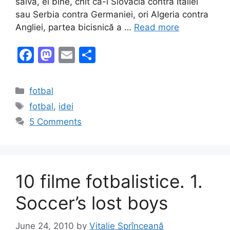
salva, ei bine, chit că-i Slovacia contra Italiei
sau Serbia contra Germaniei, ori Algeria contra
Angliei, partea bicisnică a …
Read more
F
M
E
S
a
a
m
h
c
st
ai
ar
Categories
fotbal
e
o
l
e
Tags
fotbal
,
idei
b
d
5 Comments
o
o
o
n
k
10 filme fotbalistice. 1.
Soccer’s lost boys
June 24, 2010
by
Vitalie Sprînceană