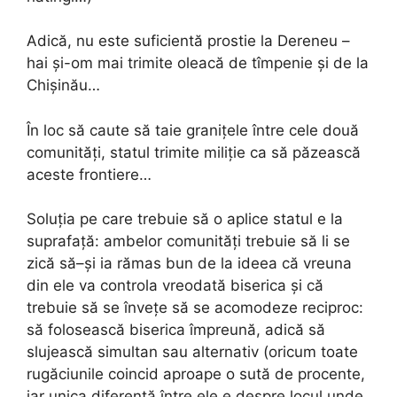
Adică, nu este suficientă prostie la Dereneu –
hai și-om mai trimite oleacă de tîmpenie și de la
Chișinău…
În loc să caute să taie granițele între cele două
comunități, statul trimite miliție ca să păzească
aceste frontiere…
Soluția pe care trebuie să o aplice statul e la
suprafață: ambelor comunități trebuie să li se
zică să–și ia rămas bun de la ideea că vreuna
din ele va controla vreodată biserica și că
trebuie să se învețe să se acomodeze reciproc:
să folosească biserica împreună, adică să
slujească simultan sau alternativ (oricum toate
rugăciunile coincid aproape o sută de procente,
iar unica diferență între ele e despre locul unde