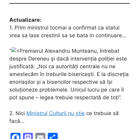
Actualizare:
1. Prim ministrul tocmai a confirmat ca statul
vrea sa lase crestinii sa se bata in continuare…
”
Premierul Alexandru Munteanu, întrebat
despre Dereneu și dacă intervenția poliției este
justificată: „Noi ca autorități centrale nu ne
amestecăm în treburile bisericești. E la discreția
enoriașilor și a bisericilor respective să își
soluționeze problemele. Unicul lucru pe care îl
pot spune – legea trebuie respectată de toți”.
2. Nici
Ministrul Culturii nu știe
ce trebuie să
facă…
F
M
E
S