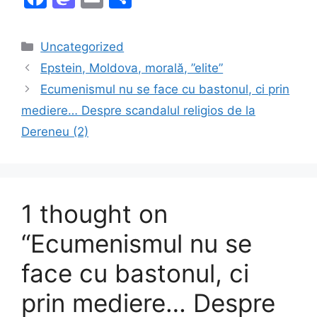
a
a
m
h
c
st
ai
ar
Categories
Uncategorized
e
o
l
e
Epstein, Moldova, morală, ”elite”
b
d
Ecumenismul nu se face cu bastonul, ci prin
o
o
mediere… Despre scandalul religios de la
o
n
Dereneu (2)
k
1 thought on
“Ecumenismul nu se
face cu bastonul, ci
prin mediere… Despre