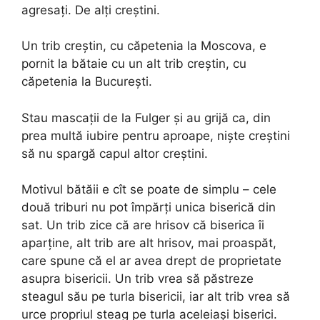
agresați. De alți creștini.
Un trib creștin, cu căpetenia la Moscova, e
pornit la bătaie cu un alt trib creștin, cu
căpetenia la București.
Stau mascații de la Fulger și au grijă ca, din
prea multă iubire pentru aproape, niște creștini
să nu spargă capul altor creștini.
Motivul bătăii e cît se poate de simplu – cele
două triburi nu pot împărți unica biserică din
sat. Un trib zice că are hrisov că biserica îi
aparține, alt trib are alt hrisov, mai proaspăt,
care spune că el ar avea drept de proprietate
asupra bisericii. Un trib vrea să păstreze
steagul său pe turla bisericii, iar alt trib vrea să
urce propriul steag pe turla aceleiași biserici.