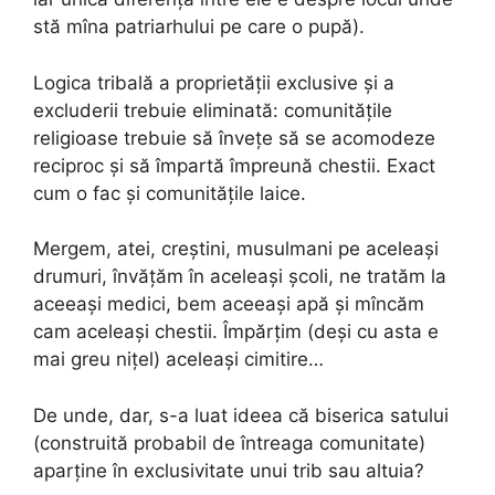
stă mîna patriarhului pe care o pupă).
Logica tribală a proprietății exclusive și a
excluderii trebuie eliminată: comunitățile
religioase trebuie să învețe să se acomodeze
reciproc și să împartă împreună chestii. Exact
cum o fac și comunitățile laice.
Mergem, atei, creștini, musulmani pe aceleași
drumuri, învățăm în aceleași școli, ne tratăm la
aceeași medici, bem aceeași apă și mîncăm
cam aceleași chestii. Împărțim (deși cu asta e
mai greu nițel) aceleași cimitire…
De unde, dar, s-a luat ideea că biserica satului
(construită probabil de întreaga comunitate)
aparține în exclusivitate unui trib sau altuia?