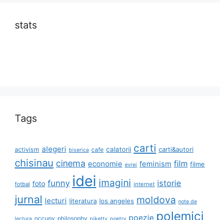
stats
Tags
carti
alegeri
calatorii
carti&autori
activism
cafe
biserica
chisinau
cinema
film
economie
feminism
filme
evrei
idei
imagini
funny
istorie
foto
fotbal
internet
jurnal
moldova
lecturi
literatura
los angeles
note de
polemici
poezie
occupy
philosophy
lectura
piketty
poetry