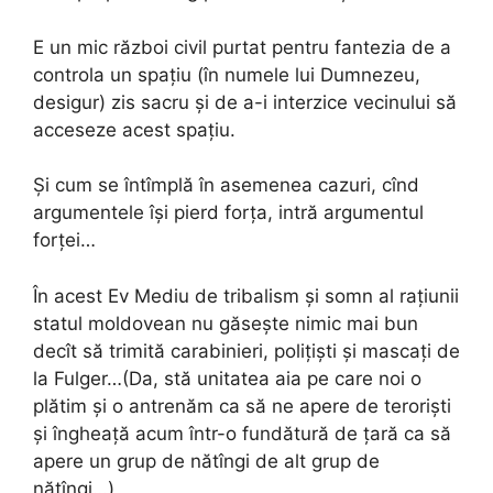
E un mic război civil purtat pentru fantezia de a
controla un spațiu (în numele lui Dumnezeu,
desigur) zis sacru și de a-i interzice vecinului să
acceseze acest spațiu.
Și cum se întîmplă în asemenea cazuri, cînd
argumentele își pierd forța, intră argumentul
forței…
În acest Ev Mediu de tribalism și somn al rațiunii
statul moldovean nu găsește nimic mai bun
decît să trimită carabinieri, polițiști și mascați de
la Fulger…(Da, stă unitatea aia pe care noi o
plătim și o antrenăm ca să ne apere de teroriști
și îngheață acum într-o fundătură de țară ca să
apere un grup de nătîngi de alt grup de
nătîngi…)