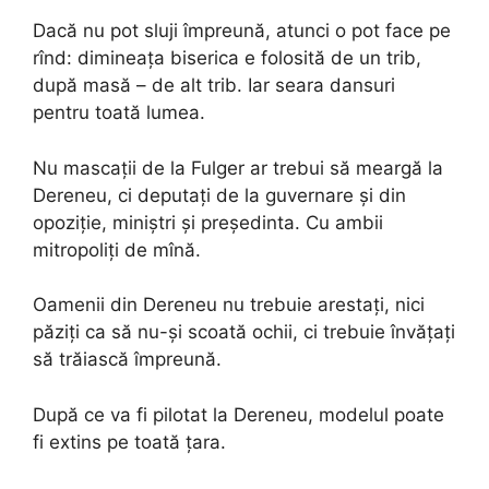
Dacă nu pot sluji împreună, atunci o pot face pe
rînd: dimineața biserica e folosită de un trib,
după masă – de alt trib. Iar seara dansuri
pentru toată lumea.
Nu mascații de la Fulger ar trebui să meargă la
Dereneu, ci deputați de la guvernare și din
opoziție, miniștri și președinta. Cu ambii
mitropoliți de mînă.
Oamenii din Dereneu nu trebuie arestați, nici
păziți ca să nu-și scoată ochii, ci trebuie învățați
să trăiască împreună.
După ce va fi pilotat la Dereneu, modelul poate
fi extins pe toată țara.