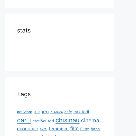
stats
Tags
alegeri
calatorii
activism
cafe
biserica
carti
chisinau
cinema
carti&autori
film
economie
feminism
filme
fotbal
evrei