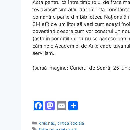
Asta pentru că între timp rolul de frate mai
”evlavioșii” sînt alții, dar dorința constan
pomană o parte din Biblioteca Națională
Și-i atît de umilitor să vezi cum acești ”no
povestind despre cum vor construi un nou s
(asta în condițiile cînd nu se găsesc bani n
căminele Academiei de Arte cade tavanul p
servilism.
(sursă imagine: Curierul de Seară, 25 iun
F
M
E
S
a
a
m
h
c
st
ai
ar
Categories
chisinau
,
critica sociala
Tags
biblioteca națională