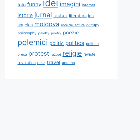
idei
imagini
funny
foto
internet
jurnal
istorie
lecturi
literatura
los
moldova
angeles
occupy
note de lectura
poezie
philosophy
piketty
poetry
polemici
politica
politic
politice
religie
protest
reviste
presa
razboi
travel
revolution
ucraina
rusia