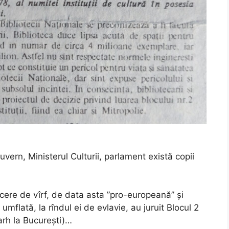
uvern, Ministerul Culturii, parlament există copii
cere de vîrf, de data asta ”pro-europeană” și
, umflată, la rîndul ei de evlavie, au juruit Blocul 2
iarh la București)…