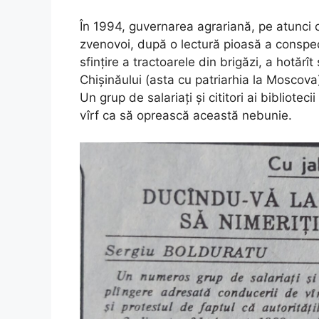
În 1994, guvernarea agrariană, pe atunci c
zvenovoi, după o lectură pioasă a conspect
sfințire a tractoarele din brigăzi, a hotărî
Chișinăului (asta cu patriarhia la Moscova
Un grup de salariați și cititori ai bibliotec
vîrf ca să oprească această nebunie.