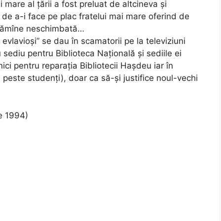
 mare al țării a fost preluat de altcineva și
tă de a-i face pe plac fratelui mai mare oferind de
 rămîne neschimbată…
i evlavioși” se dau în scamatorii pe la televiziuni
ediu pentru Biblioteca Națională și sediile ei
ici pentru reparația Bibliotecii Hașdeu iar în
este studenți), doar ca să-și justifice noul-vechi
ie 1994)