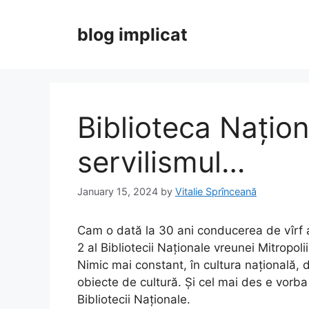
Skip
to
blog implicat
content
Biblioteca Naționa
servilismul…
January 15, 2024
by
Vitalie Sprînceană
Cam o dată la 30 ani conducerea de vîrf a 
2 al Bibliotecii Naționale vreunei Mitropolii
Nimic mai constant, în cultura națională, 
obiecte de cultură. Și cel mai des e vorba 
Bibliotecii Naționale.