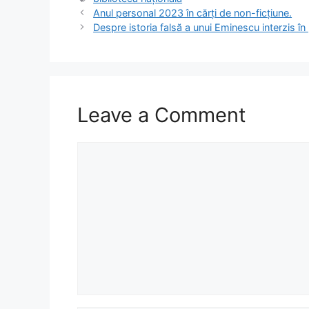
e
o
l
e
Anul personal 2023 în cărți de non-ficțiune.
b
d
Despre istoria falsă a unui Eminescu interzis în
o
o
o
n
k
Leave a Comment
Comment