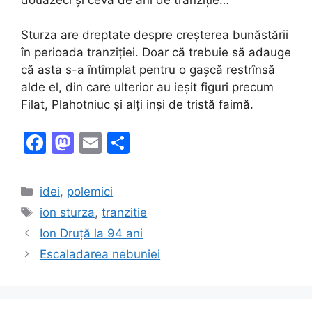
Sturza are dreptate despre creșterea bunăstării
în perioada tranziției. Doar că trebuie să adauge
că asta s-a întîmplat pentru o gașcă restrînsă
alde el, din care ulterior au ieșit figuri precum
Filat, Plahotniuc și alți inși de tristă faimă.
F
M
E
S
a
a
m
h
c
st
ai
ar
Categories
idei
,
polemici
e
o
l
e
Tags
ion sturza
,
tranzitie
b
d
Ion Druță la 94 ani
o
o
Escaladarea nebuniei
o
n
k