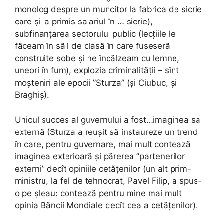
monolog despre un muncitor la fabrica de sicrie
care și-a primis salariul în … sicrie),
subfinanțarea sectorului public (lecțiile le
făceam în săli de clasă în care fuseseră
construite sobe și ne încălzeam cu lemne,
uneori în fum), explozia criminalității – sînt
moșteniri ale epocii ”Sturza” (și Ciubuc, și
Braghiș).
Unicul succes al guvernului a fost…imaginea sa
externă (Sturza a reușit să instaureze un trend
în care, pentru guvernare, mai mult contează
imaginea exterioară și părerea ”partenerilor
externi” decît opiniile cetățenilor (un alt prim-
ministru, la fel de tehnocrat, Pavel Filip, a spus-
o pe șleau: contează pentru mine mai mult
opinia Băncii Mondiale decît cea a cetățenilor).