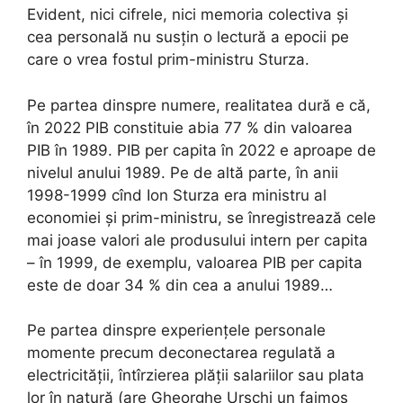
Evident, nici cifrele, nici memoria colectiva și
cea personală nu susțin o lectură a epocii pe
care o vrea fostul prim-ministru Sturza.
Pe partea dinspre numere, realitatea dură e că,
în 2022 PIB constituie abia 77 % din valoarea
PIB în 1989. PIB per capita în 2022 e aproape de
nivelul anului 1989. Pe de altă parte, în anii
1998-1999 cînd Ion Sturza era ministru al
economiei și prim-ministru, se înregistrează cele
mai joase valori ale produsului intern per capita
– în 1999, de exemplu, valoarea PIB per capita
este de doar 34 % din cea a anului 1989…
Pe partea dinspre experiențele personale
momente precum deconectarea regulată a
electricității, întîrzierea plății salariilor sau plata
lor în natură (are Gheorghe Urschi un faimos