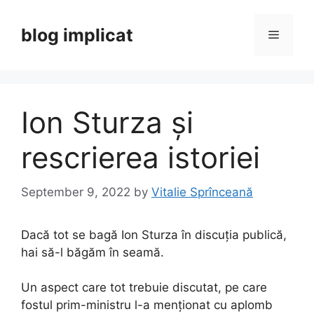
Skip
to
blog implicat
Menu
content
Ion Sturza și
rescrierea istoriei
September 9, 2022
by
Vitalie Sprînceană
Dacă tot se bagă Ion Sturza în discuția publică,
hai să-l băgăm în seamă.
Un aspect care tot trebuie discutat, pe care
fostul prim-ministru l-a menționat cu aplomb