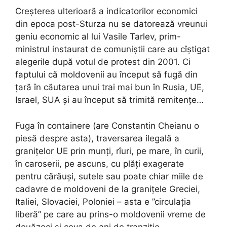
Creșterea ulterioară a indicatorilor economici
din epoca post-Sturza nu se datorează vreunui
geniu economic al lui Vasile Tarlev, prim-
ministrul instaurat de comuniștii care au cîștigat
alegerile după votul de protest din 2001. Ci
faptului că moldovenii au început să fugă din
țară în căutarea unui trai mai bun în Rusia, UE,
Israel, SUA și au început să trimită remitențe…
Fuga în containere (are Constantin Cheianu o
piesă despre asta), traversarea ilegală a
granițelor UE prin munți, rîuri, pe mare, în curii,
în caroserii, pe ascuns, cu plăți exagerate
pentru cărăuși, sutele sau poate chiar miile de
cadavre de moldoveni de la granițele Greciei,
Italiei, Slovaciei, Poloniei – asta e ”circulația
liberă” pe care au prins-o moldovenii vreme de
douăzeci și ceva de ani de tranziție…