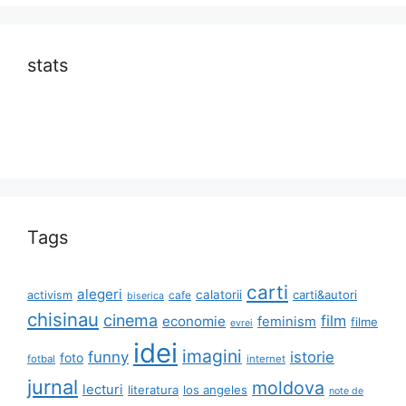
stats
Tags
carti
alegeri
calatorii
carti&autori
activism
cafe
biserica
chisinau
cinema
film
economie
feminism
filme
evrei
idei
imagini
funny
istorie
foto
fotbal
internet
jurnal
moldova
lecturi
literatura
los angeles
note de