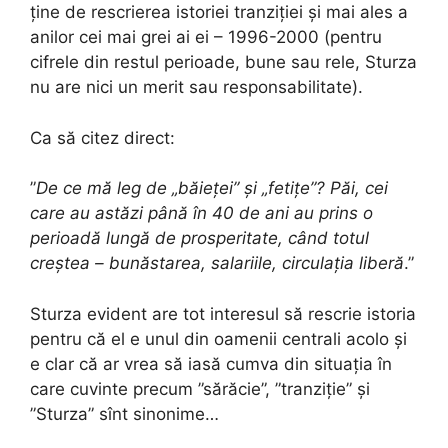
ține de rescrierea istoriei tranziției și mai ales a
anilor cei mai grei ai ei – 1996-2000 (pentru
cifrele din restul perioade, bune sau rele, Sturza
nu are nici un merit sau responsabilitate).
Ca să citez direct:
”
De ce mă leg de „băieței” și „fetițe”? Păi, cei
care au astăzi până în 40 de ani au prins o
perioadă lungă de prosperitate, când totul
creștea – bunăstarea, salariile, circulația liberă
.”
Sturza evident are tot interesul să rescrie istoria
pentru că el e unul din oamenii centrali acolo și
e clar că ar vrea să iasă cumva din situația în
care cuvinte precum ”sărăcie”, ”tranziție” și
”Sturza” sînt sinonime…