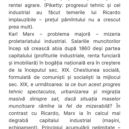
rentei agrare. (Piketty: progresul tehnic și cel
industrial au făcut temerile lui Ricardo
implauzibile – prețul pămîntului nu a crescut
prea mult).
Karl Marx – problema majoră – mizeria
proletariatului industrial. Salariile muncitorilor
încep să crească abia după 1860 deși partea
capitalului (profiturile industriale, renta funciară
și imobiliară) în bogăția națională era în creștere
de la începutul sec. XIX. Chestiunea socială,
formulată de comuniști și socialiști la mijlocul
sec. XIX, e următoarea:
la ce bun acest progres
tehnic spectaculos, urbanizarea și migrația
masivă dinspre sat, dacă situația maselor
muncitoare rămîne la fel de mizerabilă
? În
contrast cu Ricardo, Marx ia în calcul mai
degrabă capitalul industrial (mașini,
echipament). Principiul acumulării nelimitate –