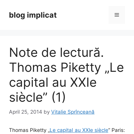
Skip
to
blog implicat
Menu
content
Note de lectură.
Thomas Piketty „Le
capital au XXIe
siècle” (1)
April 25, 2014
by
Vitalie Sprînceană
Thomas Piketty „
Le capital au XXIe siècle
” Paris: