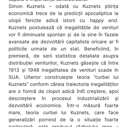
Simon Kuznets – odată cu Kuznets știința
economică trece de la predicții apocaliptice la
utopii fericite adică istorii cu
happy end
.
Kuznets postulează că inegalitățile de venituri
vor fi diminuate spontan și de la sine în fazele
avansate ale dezvoltării capitaliste oricare ar fi
politicile urmate de un stat. Beneficiind, în
premieră, de serii statistice detaliate asupra
distribuției veniturilor, Kuznets găsește că între
1913 și 1948 inegalitatea de venituri scade în
SUA. Ulterior construiește teoria ”curbei lui
Kuznets” conform căreia traiectoria inegalităților
are o formă de clopot adică întîi creștere, apoi
descreștere în procesul industrializării și
dezvoltării economice. Într-o măsură foarte
mare, teoria curbei lui Kuznets, care face
generalizări pornind de la o situație foarte
particulară, este produsul războiului rece –