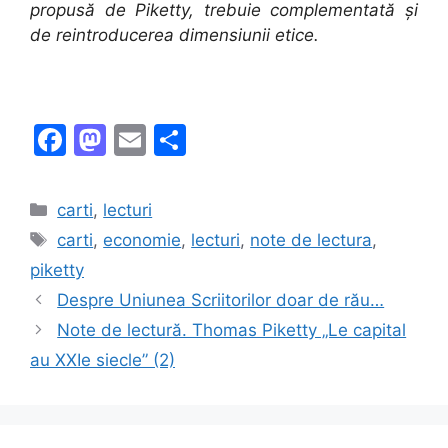
propusă de Piketty, trebuie complementată și
de reintroducerea dimensiunii etice.
F
M
E
S
a
a
m
h
c
st
ai
ar
Categories
carti
,
lecturi
e
o
l
e
Tags
carti
,
economie
,
lecturi
,
note de lectura
,
b
d
piketty
o
o
Despre Uniunea Scriitorilor doar de rău…
o
n
Note de lectură. Thomas Piketty „Le capital
k
au XXIe siecle” (2)