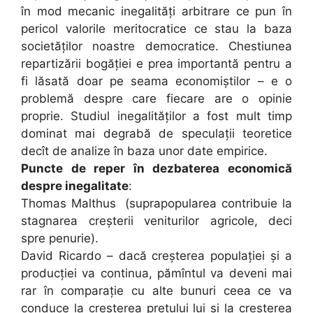
în mod mecanic inegalități arbitrare ce pun în
pericol valorile meritocratice ce stau la baza
societăților noastre democratice. Chestiunea
repartizării bogăției e prea importantă pentru a
fi lăsată doar pe seama economiștilor – e o
problemă despre care fiecare are o opinie
proprie. Studiul inegalităților a fost mult timp
dominat mai degrabă de speculații teoretice
decît de analize în baza unor date empirice.
Puncte de reper în dezbaterea economică
despre inegalitate
:
Thomas Malthus (suprapopularea contribuie la
stagnarea creșterii veniturilor agricole, deci
spre penurie).
David Ricardo – dacă creșterea populației și a
producției va continua, pămîntul va deveni mai
rar în comparație cu alte bunuri ceea ce va
conduce la creșterea prețului lui și la creșterea