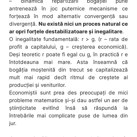
– dinamica repartizării bogăției pune
antrenează în joc puternice mecanisme ce
forțează în mod alternativ convergență sau
divergență.
Nu există nici un proces natural ce
ar opri forțele destabilizatoare și inegalitare
.
O inegalitate fundamentală: r > g. (r – rata de
profit a capitalului, g – creșterea economică).
Deși teoretic r poate fi egal cu g, în practică r e
întotdeauna mai mare. Asta înseamnă că
bogăția moștenită din trecut se capitalizează
mult mai rapid decît ritmul de creștete al
producției și veniturilor.
Economiștii sunt prea des preocupați de mici
probleme matematice și-și dau astfel un aer de
științicitate evitînd însă să răspundă la
întrebările mai complicate puse de lumea din
jur.