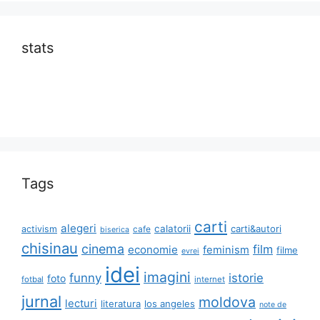
stats
Tags
carti
alegeri
calatorii
carti&autori
activism
cafe
biserica
chisinau
cinema
film
economie
feminism
filme
evrei
idei
imagini
funny
istorie
foto
fotbal
internet
jurnal
moldova
lecturi
literatura
los angeles
note de