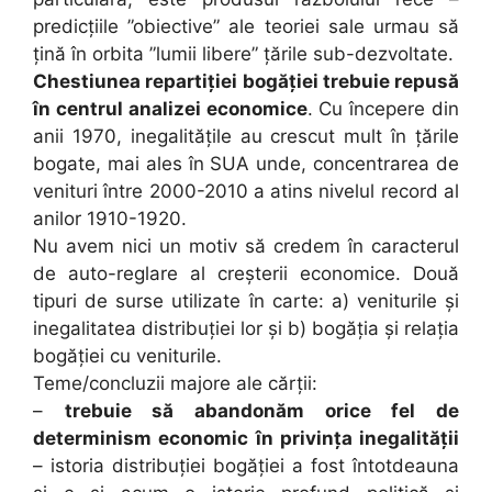
predicțiile ”obiective” ale teoriei sale urmau să
țină în orbita ”lumii libere” țările sub-dezvoltate.
Chestiunea repartiției bogăției trebuie repusă
în centrul analizei economice
. Cu începere din
anii 1970, inegalitățile au crescut mult în țările
bogate, mai ales în SUA unde, concentrarea de
venituri între 2000-2010 a atins nivelul record al
anilor 1910-1920.
Nu avem nici un motiv să credem în caracterul
de auto-reglare al creșterii economice. Două
tipuri de surse utilizate în carte: a) veniturile și
inegalitatea distribuției lor și b) bogăția și relația
bogăției cu veniturile.
Teme/concluzii majore ale cărții:
–
trebuie să abandonăm orice fel de
determinism economic în privința inegalității
– istoria distribuției bogăției a fost întotdeauna