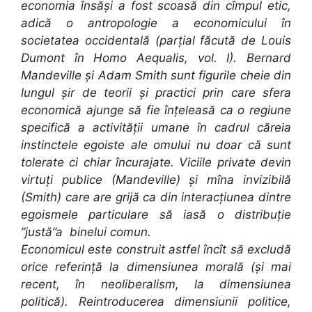
economia însăși a fost scoasă din cîmpul etic,
adică o antropologie a economicului în
societatea occidentală (parțial făcută de Louis
Dumont în Homo Aequalis, vol. I). Bernard
Mandeville și Adam Smith sunt figurile cheie din
lungul șir de teorii și practici prin care sfera
economică ajunge să fie înțeleasă ca o regiune
specifică a activității umane în cadrul căreia
instinctele egoiste ale omului nu doar că sunt
tolerate ci chiar încurajate. Viciile private devin
virtuți publice (Mandeville) și mîna invizibilă
(Smith) care are grijă ca din interacțiunea dintre
egoismele particulare să iasă o distribuție
”justă”a binelui comun.
Economicul este construit astfel încît să excludă
orice referință la dimensiunea morală (și mai
recent, în neoliberalism, la dimensiunea
politică). Reintroducerea dimensiunii politice,