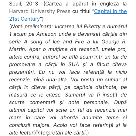
Seuil, 2013. (Cartea a apărut în engleză la
Harvard University Press
cu titlul ”
Capital in the
21st Century
”)
(
Notă preliminară: lucrarea lui Piketty e numărul
1 acum pe Amazon unde a devansat cărțile din
seria A song of Ice and Fire a lui George R.
Martin. Apar o mulțime de recenzii, unele pro,
altele contra, autorul se află acum într-un tur de
promovare a cărții în SUA și a făcut cîteva
prezentări. Eu nu voi face referință la nicio
recenzie, pînă una-alta. Voi posta un sumar al
cărții în cîteva părți, pe capitole distincte, pe
măsură ce le citesc. Sumarul va fi însoțit de
scurte comentarii și note personale. După
ultimul capitol voi scrie un fel de recenzie mai
mare în care voi aborda anumite teme și
concluzii majore. Acolo voi face referință și la
alte lecturi/interpretări ale cărții
.)