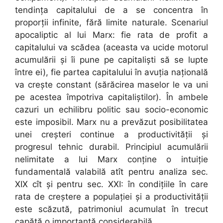
tendința capitalului de a se concentra în
proporții infinite, fără limite naturale. Scenariul
apocaliptic al lui Marx: fie rata de profit a
capitalului va scădea (aceasta va ucide motorul
acumulării și îi pune pe capitaliști să se lupte
între ei), fie partea capitalului în avuția națională
va crește constant (sărăcirea maselor le va uni
pe acestea împotriva capitaliștilor). În ambele
cazuri un echilibru politic sau socio-economic
este imposibil. Marx nu a prevăzut posibilitatea
unei creșteri continue a productivității și
progresul tehnic durabil. Principiul acumulării
nelimitate a lui Marx conține o intuiție
fundamentală valabilă atît pentru analiza sec.
XIX cît și pentru sec. XXI: în condițiile în care
rata de creștere a populației și a productivității
este scăzută, patrimoniul acumulat în trecut
capătă o importanță considerabilă.