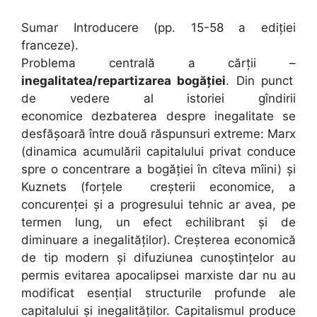
Sumar Introducere (pp. 15-58 a ediției
franceze).
Problema centrală a cărții –
inegalitatea/repartizarea bogăției
. Din punct
de vedere al istoriei gîndirii
economice dezbaterea despre inegalitate se
desfășoară între două răspunsuri extreme: Marx
(dinamica acumulării capitalului privat conduce
spre o concentrare a bogăției în cîteva mîini) și
Kuznets (forțele creșterii economice, a
concurenței și a progresului tehnic ar avea, pe
termen lung, un efect echilibrant și de
diminuare a inegalităților). Creșterea economică
de tip modern și difuziunea cunoștințelor au
permis evitarea apocalipsei marxiste dar nu au
modificat esențial structurile profunde ale
capitalului și inegalităților. Capitalismul produce