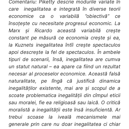
Comentariu:
Piketty descrie modurile variate în
care inegalitatea e integrată în diverse teorii
economice ca o variabilă ”obiectivă” ce
însoțește cu necesitate progresul economic. La
Marx și Ricardo această variabilă crește
constant pe măsură ce economia crește și ea,
la Kuznets inegalitatea întîi crește spectaculos
apoi descrește la fel de spectaculos
.
În ambele
tipuri de scenarii, însă, inegalitatea are cumva
un statut natural – ea apare ca fiind un rezultat
necesar al proceselor economice. Această falsă
naturalitate, pe lîngă că justifică dinamica
inegalităților existente, mai are și scopul de a
scoate problematica inegalității din cîmpul eticii
sau moralei, fie ea religioasă sau laică. O critică
moralistă a inegalității este însă insuficientă. Ar
trebui scoase la iveală mecanismele mai
generale prin care nu doar inegalitatea ci chiar