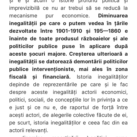
și e și acum o istorie profund politică și
imprevizibilă ce nu ar trebui să se reducă la
mecanisme pur economice.
Diminuarea
inegalității pe care o putem vedea în țările
dezvoltate între 1901-1910 și 195—1860 e
înainte de toate produsul războaielor și ale
politicilor publice puse în aplicare după
aceste șocuri majore. Creșterea ulterioară a
inegalității se datorează demontării politicilor
publice intervenționiste, mai ales în zona
fiscală și financiară.
Istoria inegalităților
depinde de reprezentările pe care și le fac
despre aceste inegalități actorii economici,
politici, sociali, de concepțiile lor în privința a ce
e just și ce nu e, de raportul de forță între
acești actori, de alegerile colective făcute de ei,
pe scurt, istoria inegalităților e ceea fac din ea
actorii relevanți.