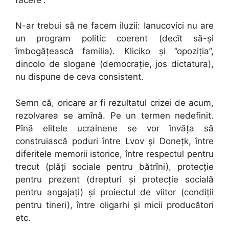
N-ar trebui să ne facem iluzii: Ianucovici nu are
un program politic coerent (decît să-și
îmbogățească familia). Kliciko și ”opoziția”,
dincolo de slogane (democrație, jos dictatura),
nu dispune de ceva consistent.
Semn că, oricare ar fi rezultatul crizei de acum,
rezolvarea se amînă. Pe un termen nedefinit.
Pînă elitele ucrainene se vor învăța să
construiască poduri între Lvov și Donețk, între
diferitele memorii istorice, între respectul pentru
trecut (plăți sociale pentru bătrîni), protecție
pentru prezent (drepturi și protecție socială
pentru angajați) și proiectul de viitor (condiții
pentru tineri), între oligarhi și micii producători
etc.