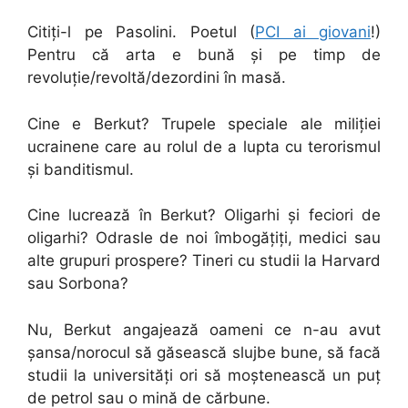
Citiți-l pe Pasolini. Poetul (
PCI ai giovani
!)
Pentru că arta e bună și pe timp de
revoluție/revoltă/dezordini în masă.
Cine e Berkut? Trupele speciale ale miliției
ucrainene care au rolul de a lupta cu terorismul
și banditismul.
Cine lucrează în Berkut? Oligarhi și feciori de
oligarhi? Odrasle de noi îmbogățiți, medici sau
alte grupuri prospere? Tineri cu studii la Harvard
sau Sorbona?
Nu, Berkut angajează oameni ce n-au avut
șansa/norocul să găsească slujbe bune, să facă
studii la universități ori să moștenească un puț
de petrol sau o mină de cărbune.