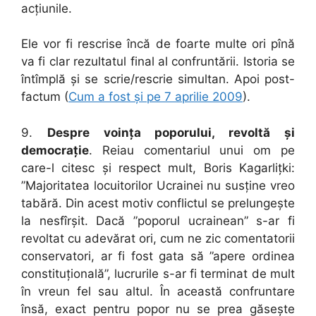
acțiunile.
Ele vor fi rescrise încă de foarte multe ori pînă
va fi clar rezultatul final al confruntării. Istoria se
întîmplă și se scrie/rescrie simultan. Apoi post-
factum (
Cum a fost și pe 7 aprilie 2009
).
9.
Despre voința poporului, revoltă și
democrație
. Reiau comentariul unui om pe
care-l citesc și respect mult, Boris Kagarlițki:
”Majoritatea locuitorilor Ucrainei nu susține vreo
tabără. Din acest motiv conflictul se prelungește
la nesfîrșit. Dacă ”poporul ucrainean” s-ar fi
revoltat cu adevărat ori, cum ne zic comentatorii
conservatori, ar fi fost gata să ”apere ordinea
constituțională”, lucrurile s-ar fi terminat de mult
în vreun fel sau altul. În această confruntare
însă, exact pentru popor nu se prea găsește