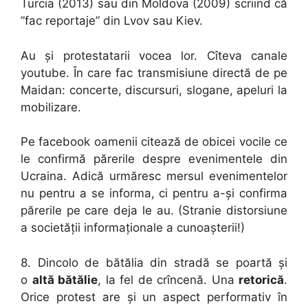
Turcia (2013) sau din Moldova (2009) scriind că
”fac reportaje” din Lvov sau Kiev.
Au și protestatarii vocea lor. Cîteva canale
youtube. În care fac transmisiune directă de pe
Maidan: concerte, discursuri, slogane, apeluri la
mobilizare.
Pe facebook oamenii citează de obicei vocile ce
le confirmă părerile despre evenimentele din
Ucraina. Adică urmăresc mersul evenimentelor
nu pentru a se informa, ci pentru a-și confirma
părerile pe care deja le au. (Stranie distorsiune
a societății informaționale a cunoașterii!)
8. Dincolo de bătălia din stradă se poartă și
o
altă bătălie
, la fel de crîncenă. Una
retorică
.
Orice protest are și un aspect performativ în