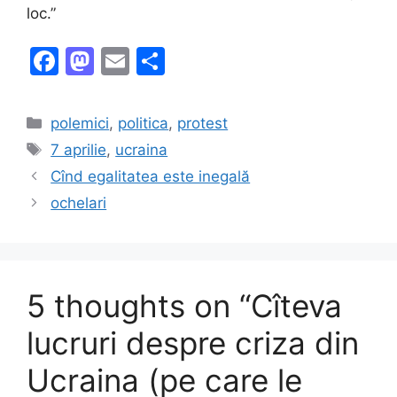
loc.”
F
M
E
S
a
a
m
h
c
st
ai
ar
Categories
polemici
,
politica
,
protest
e
o
l
e
Tags
7 aprilie
,
ucraina
b
d
Cînd egalitatea este inegală
o
o
ochelari
o
n
k
5 thoughts on “Cîteva
lucruri despre criza din
Ucraina (pe care le