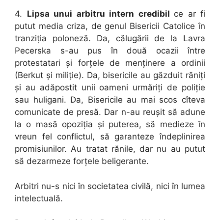
4.
Lipsa unui arbitru intern credibil
ce ar fi
putut media criza, de genul Bisericii Catolice în
tranziția poloneză. Da, călugării de la Lavra
Pecerska s-au pus în două ocazii între
protestatari și forțele de menținere a ordinii
(Berkut și miliție). Da, bisericile au găzduit răniți
și au adăpostit unii oameni urmăriți de poliție
sau huligani. Da, Bisericile au mai scos cîteva
comunicate de presă. Dar n-au reușit să adune
la o masă opoziția și puterea, să medieze în
vreun fel conflictul, să garanteze îndeplinirea
promisiunilor. Au tratat rănile, dar nu au putut
să dezarmeze forțele beligerante.
Arbitri nu-s nici în societatea civilă, nici în lumea
intelectuală.