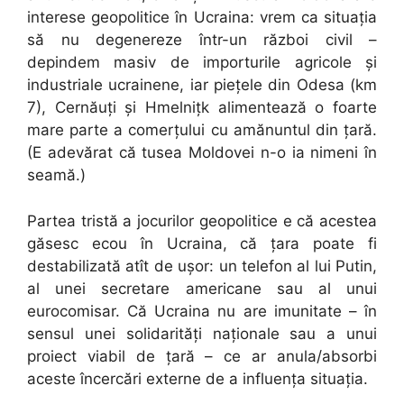
interese geopolitice în Ucraina: vrem ca situația
să nu degenereze într-un război civil –
depindem masiv de importurile agricole și
industriale ucrainene, iar piețele din Odesa (km
7), Cernăuți și Hmelnițk alimentează o foarte
mare parte a comerțului cu amănuntul din țară.
(E adevărat că tusea Moldovei n-o ia nimeni în
seamă.)
Partea tristă a jocurilor geopolitice e că acestea
găsesc ecou în Ucraina, că țara poate fi
destabilizată atît de ușor: un telefon al lui Putin,
al unei secretare americane sau al unui
eurocomisar. Că Ucraina nu are imunitate – în
sensul unei solidarități naționale sau a unui
proiect viabil de țară – ce ar anula/absorbi
aceste încercări externe de a influența situația.