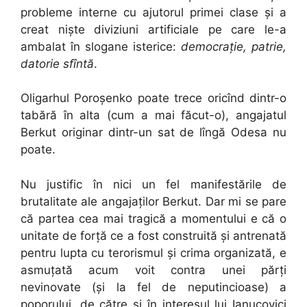
probleme interne cu ajutorul primei clase și a
creat niște diviziuni artificiale pe care le-a
ambalat în slogane isterice:
democrație, patrie,
datorie sfîntă
.
Oligarhul Poroșenko poate trece oricînd dintr-o
tabără în alta (cum a mai făcut-o), angajatul
Berkut originar dintr-un sat de lîngă Odesa nu
poate.
Nu justific în nici un fel manifestările de
brutalitate ale angajaților Berkut. Dar mi se pare
că partea cea mai tragică a momentului e că o
unitate de forță ce a fost construită și antrenată
pentru lupta cu terorismul și crima organizată, e
asmuțată acum voit contra unei părți
nevinovate (și la fel de neputincioase) a
poporului, de către și în interesul lui Ianucovici