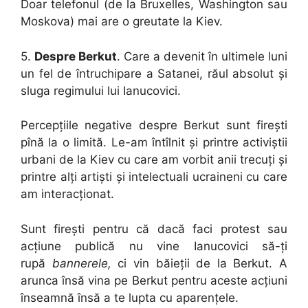
Doar telefonul (de la Bruxelles, Washington sau
Moskova) mai are o greutate la Kiev.
5.
Despre Berkut
. Care a devenit în ultimele luni
un fel de întruchipare a Satanei, răul absolut și
sluga regimului lui Ianucovici.
Percepțiile negative despre Berkut sunt firești
pînă la o limită. Le-am întîlnit și printre activiștii
urbani de la Kiev cu care am vorbit anii trecuți și
printre alți artiști și intelectuali ucraineni cu care
am interacționat.
Sunt firești pentru că dacă faci protest sau
acțiune publică nu vine Ianucovici să-ți
rupă
bannerele,
ci vin băieții de la Berkut. A
arunca însă vina pe Berkut pentru aceste acțiuni
înseamnă însă a te lupta cu aparențele.