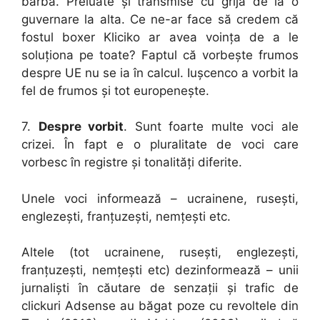
barbă. Preluate și transmise cu grijă de la o
guvernare la alta. Ce ne-ar face să credem că
fostul boxer Kliciko ar avea voința de a le
soluționa pe toate? Faptul că vorbește frumos
despre UE nu se ia în calcul. Iușcenco a vorbit la
fel de frumos și tot europenește.
7.
Despre vorbit
. Sunt foarte multe voci ale
crizei. În fapt e o pluralitate de voci care
vorbesc în registre și tonalități diferite.
Unele voci informează – ucrainene, rusești,
englezești, franțuzești, nemțești etc.
Altele (tot ucrainene, rusești, englezești,
franțuzești, nemțești etc) dezinformează – unii
jurnaliști în căutare de senzații și trafic de
clickuri Adsense au băgat poze cu revoltele din