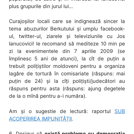
plus grupurile din jurul lui…
Curajoșilor locali care se indignează sincer la
tema abuzurilor Berkutului și umplu facebook-
ul, twitter-ul, ziarele și televiziunile cu Jos
Ianucovici! le recomand să mediteze 10 min pe
zi la evenimentele din 7 aprilie 2009 (se
împlinesc 5 ani de atunci), la cît de puțin a
trebuit polițiștilor moldoveni pentru a organiza
lagăre de tortură în comisariate (răspuns: mai
puțin de 24) și la cîți polițiști/judecători au
răspuns pentru asta (răspuns: ajung degetele
de la o mînă pentru a-i număra).
Am și o sugestie de lectură: raportul
SUB
ACOPERIREA IMPUNITĂȚII
.
6. Desigur că
există probleme cu democrația