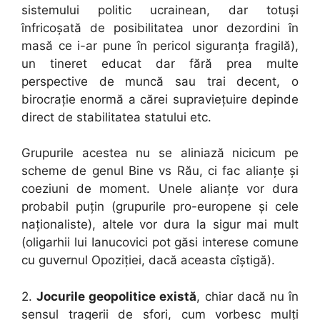
sistemului politic ucrainean, dar totuși
înfricoșată de posibilitatea unor dezordini în
masă ce i-ar pune în pericol siguranța fragilă),
un tineret educat dar fără prea multe
perspective de muncă sau trai decent, o
birocrație enormă a cărei supraviețuire depinde
direct de stabilitatea statului etc.
Grupurile acestea nu se aliniază nicicum pe
scheme de genul Bine vs Rău, ci fac alianțe și
coeziuni de moment. Unele alianțe vor dura
probabil puțin (grupurile pro-europene și cele
naționaliste), altele vor dura la sigur mai mult
(oligarhii lui Ianucovici pot găsi interese comune
cu guvernul Opoziției, dacă aceasta cîștigă).
2.
Jocurile geopolitice există
, chiar dacă nu în
sensul tragerii de sfori, cum vorbesc mulți