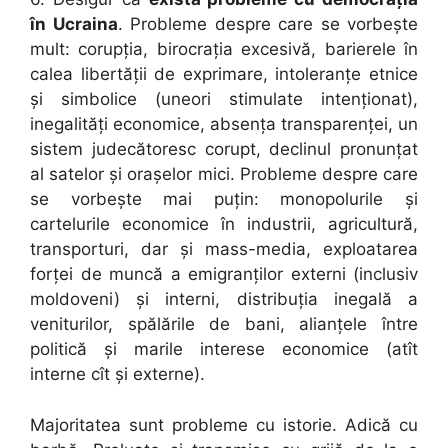
în Ucraina
. Probleme despre care se vorbește
mult: corupția, birocrația excesivă, barierele în
calea libertății de exprimare, intoleranțe etnice
și simbolice (uneori stimulate intenționat),
inegalități economice, absența transparenței, un
sistem judecătoresc corupt, declinul pronunțat
al satelor și orașelor mici. Probleme despre care
se vorbește mai puțin: monopolurile și
cartelurile economice în industrii, agricultură,
transporturi, dar și mass-media, exploatarea
forței de muncă a emigranților externi (inclusiv
moldoveni) și interni, distribuția inegală a
veniturilor, spălările de bani, alianțele între
politică și marile interese economice (atît
interne cît și externe).
Majoritatea sunt probleme cu istorie. Adică cu