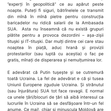
”experți în geopolitică” ce au apărut peste
noapte. Puteți fi siguri, bătrînelele ce transmit
din mînă în mînă pietre pentru construcția
baricadelor nu ridică salarii de la Ambasada
SUA. Asta nu înseamnă că nu există grupuri
plătite pentru a provoca dezordini – așa-zișii
titușki și IT-titușki. Dar mulți dintre cei care stau
noaptea în piață, aduc hrană și provizii
protestarilor (sau luptă cu aceștia) o fac pe
gratis, mînați de disperarea și nemulțumirea lor.
E adevărat că Putin tușește și se cutremură
toată Ucraina. La fel de adevărat e că și tusea
Uniunii Europene zguduie Ucraina. Și strănutul
(sau înjurătura) SUA tot face ravagii. E normal
ca unele țări/blocuri de țări să aibă interesul ca
lucrurile în Ucraina să se desfășoare într-un fel
anume. Ce mai!, chiar și minuscula Moldovă are