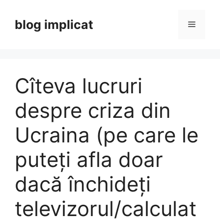
Skip
to
blog implicat
Menu
content
Cîteva lucruri
despre criza din
Ucraina (pe care le
puteți afla doar
dacă închideți
televizorul/calculat