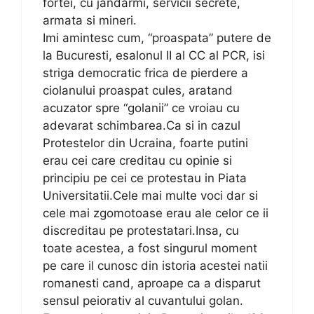
fortei, cu jandarmi, servicii secrete,
armata si mineri.
Imi amintesc cum, “proaspata” putere de
la Bucuresti, esalonul II al CC al PCR, isi
striga democratic frica de pierdere a
ciolanului proaspat cules, aratand
acuzator spre “golanii” ce vroiau cu
adevarat schimbarea.Ca si in cazul
Protestelor din Ucraina, foarte putini
erau cei care creditau cu opinie si
principiu pe cei ce protestau in Piata
Universitatii.Cele mai multe voci dar si
cele mai zgomotoase erau ale celor ce ii
discreditau pe protestatari.Insa, cu
toate acestea, a fost singurul moment
pe care il cunosc din istoria acestei natii
romanesti cand, aproape ca a disparut
sensul peiorativ al cuvantului golan.