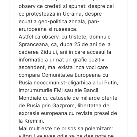
observ ce credeti si spuneti despre cei
ce protesteaza in Ucraina, despre
ecuatia geo-politica zonala, pan-
eruropeana si ruseasca.
Astfel ca observ, cu tristete, domnule
Spranceana, ca, dupa 25 de ani de la
caderea Zidului, ani in care accesul la
informatie a urmat un grafic pozitiv-
ascendent, mai exista inca voci care
compara Comunitatea Europeana cu
Rusia neocomunist-oligarhica a lui Putin,
imprumuturile FMI sau ale Bancii
Mondiale cu catusele de miliarde oferite
de Rusia prin Gazprom, libertatea de
expresie europeana cu revista presei de
la Kremlin.
Mai mult este de prisos sa polemizam:
viitorul va avea grija sa ne dea nota pe