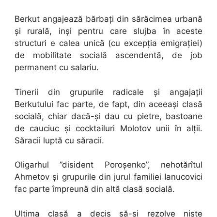
Berkut angajează bărbați din sărăcimea urbană
și rurală, inși pentru care slujba în aceste
structuri e calea unică (cu excepția emigrației)
de mobilitate socială ascendentă, de job
permanent cu salariu.
Tinerii din grupurile radicale și angajații
Berkutului fac parte, de fapt, din aceeași clasă
socială, chiar dacă-și dau cu pietre, bastoane
de cauciuc și cocktailuri Molotov unii în alții.
Săracii luptă cu săracii.
Oligarhul ”disident Poroșenko”, nehotărîtul
Ahmetov și grupurile din jurul familiei Ianucovici
fac parte împreună din altă clasă socială.
Ultima clasă a decis să-și rezolve niște