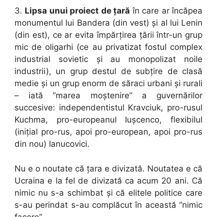
3.
Lipsa unui proiect de țară
în care ar încăpea
monumentul lui Bandera (din vest) și al lui Lenin
(din est), ce ar evita împărțirea țării într-un grup
mic de oligarhi (ce au privatizat fostul complex
industrial sovietic și au monopolizat noile
industrii), un grup destul de subțire de clasă
medie și un grup enorm de săraci urbani și rurali
– iată ”marea moștenire” a guvernărilor
succesive: independentistul Kravciuk, pro-rusul
Kuchma, pro-europeanul Iușcenco, flexibilul
(inițial pro-rus, apoi pro-european, apoi pro-rus
din nou) Ianucovici.
Nu e o noutate că țara e divizată. Noutatea e că
Ucraina e la fel de divizată ca acum 20 ani. Că
nimic nu s-a schimbat și că elitele politice care
s-au perindat s-au complăcut în această ”nimic
facere”.