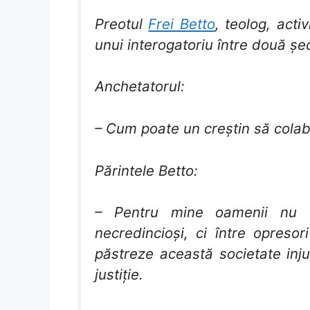
Preotul
Frei Betto
, teolog, activ
unui interogatoriu între două șe
Anchetatorul:
– Cum poate un creștin să cola
Părintele Betto:
– Pentru mine oamenii nu tre
necredincioși, ci între opresor
păstreze această societate inju
justiție.