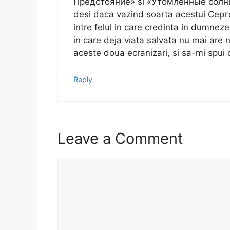
Предстояние» si «Утомлённые солнце
desi daca vazind soarta acestui Сер
intre felul in care credinta in dumnezeu
in care deja viata salvata nu mai are
aceste doua ecranizari, si sa-mi spui 
Reply
Leave a Comment
Comment