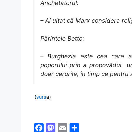
Anchetatorul:
– Ai uitat că Marx considera reli
Părintele Betto:
– Burghezia este cea care a 
poporului prin a propovădui u
doar cerurile, în timp ce pentru 
(
surs
a)
F
M
E
S