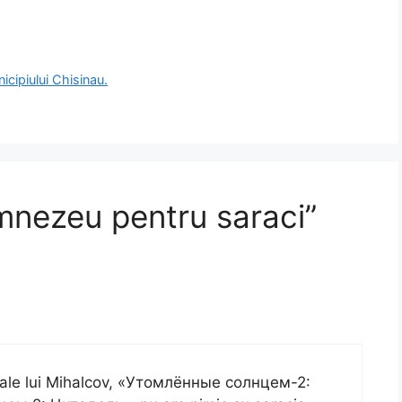
icipiului Chisinau.
mnezeu pentru saraci”
e ale lui Mihalcov, «Утомлённые солнцем-2: