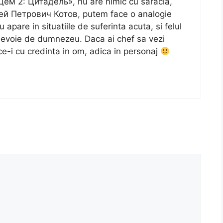
м 2: Цитадель», nu are nimic cu saracia,
гей Петрович Котов, putem face o analogie
 apare in situatiile de suferinta acuta, si felul
 nevoie de dumnezeu. Daca ai chef sa vezi
ce-i cu credinta in om, adica in personaj