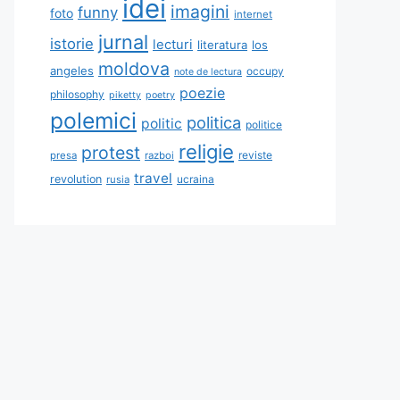
idei
imagini
funny
foto
internet
jurnal
istorie
lecturi
literatura
los
moldova
angeles
occupy
note de lectura
poezie
philosophy
piketty
poetry
polemici
politica
politic
politice
religie
protest
reviste
presa
razboi
travel
revolution
ucraina
rusia