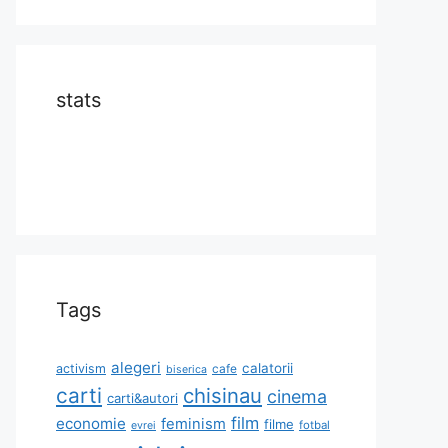
stats
Tags
alegeri
calatorii
activism
cafe
biserica
carti
chisinau
cinema
carti&autori
film
economie
feminism
filme
fotbal
evrei