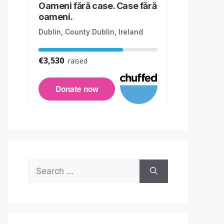
Search
for: