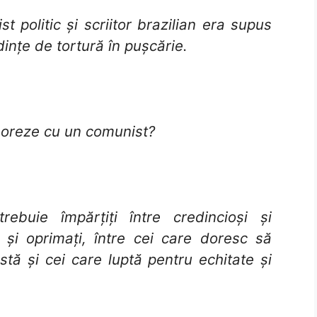
ist politic și scriitor brazilian era supus
dințe de tortură în pușcărie.
boreze cu un comunist?
buie împărțiți între credincioși și
i și oprimați, între cei care doresc să
stă și cei care luptă pentru echitate și