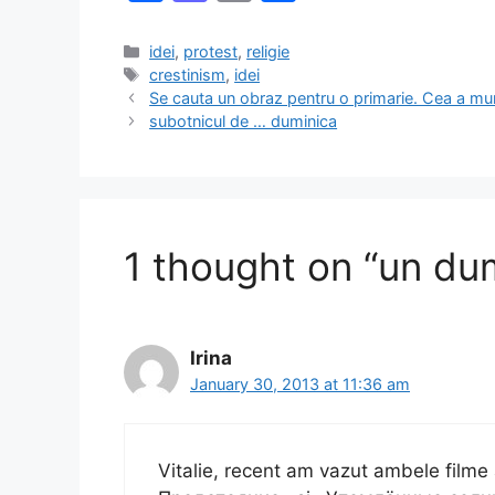
a
a
m
h
c
st
ai
ar
Categories
idei
,
protest
,
religie
Tags
crestinism
,
idei
e
o
l
e
Se cauta un obraz pentru o primarie. Cea a mun
b
d
subotnicul de … duminica
o
o
o
n
k
1 thought on “un du
Irina
January 30, 2013 at 11:36 am
Vitalie, recent am vazut ambele film