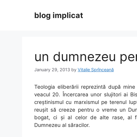
Skip
to
blog implicat
content
un dumnezeu pen
January 29, 2013
by
Vitalie Sprînceană
Teologia eliberării reprezintă după mine 
veacul 20. Încercarea unor slujitori ai 
creștinismul cu marxismul pe terenul lupt
reușit să creeze pentru o vreme un Du
bogat, ci și al celor de alte rase, al 
Dumnezeu al săracilor.