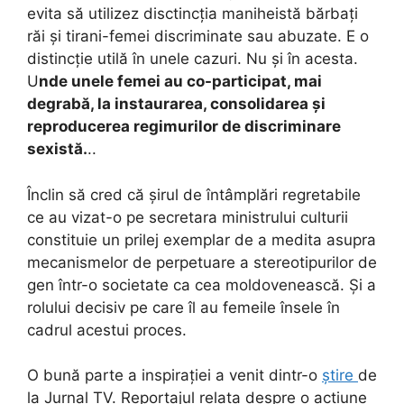
evita să utilizez disctincția maniheistă bărbați
răi și tirani-femei discriminate sau abuzate. E o
distincție utilă în unele cazuri. Nu și în acesta.
U
nde unele femei au co-participat, mai
degrabă, la instaurarea, consolidarea și
reproducerea regimurilor de discriminare
sexistă.
..
Înclin să cred că șirul de întâmplări regretabile
ce au vizat-o pe secretara ministrului culturii
constituie un prilej exemplar de a medita asupra
mecanismelor de perpetuare a stereotipurilor de
gen într-o societate ca cea moldovenească. Și a
rolului decisiv pe care îl au femeile însele în
cadrul acestui proces.
O bună parte a inspirației a venit dintr-o
știre
de
la Jurnal TV. Reportajul relata despre o acțiune