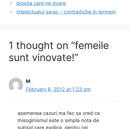
b
d
prostia care ne doare
o
o
intelectualul sarac – contradictie in termeni
o
n
k
1 thought on “femeile
sunt vinovate!”
M
February 6, 2012 at 1:23 pm
asemenea cazuri ma fac sa cred ca
misoginismul este o simpla nota de
subsol care explica, pentru cei