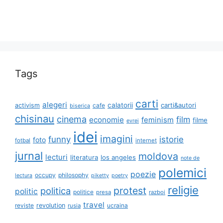
Tags
carti
alegeri
calatorii
carti&autori
activism
cafe
biserica
chisinau
cinema
film
economie
feminism
filme
evrei
idei
imagini
funny
istorie
foto
fotbal
internet
jurnal
moldova
lecturi
literatura
los angeles
note de
polemici
poezie
occupy
philosophy
lectura
piketty
poetry
religie
protest
politica
politic
politice
presa
razboi
travel
reviste
revolution
ucraina
rusia