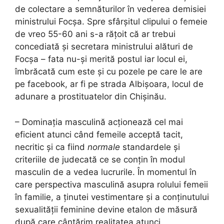
de colectare a semnăturilor în vederea demisiei
ministrului Focșa. Spre sfârșitul clipului o femeie
de vreo 55-60 ani s-a rățoit că ar trebui
concediată și secretara ministrului alături de
Focșa – fata nu-și merită postul iar locul ei,
îmbrăcată cum este și cu pozele pe care le are
pe facebook, ar fi pe strada Albișoara, locul de
adunare a prostituatelor din Chișinău.
– Dominația masculină acționează cel mai
eficient atunci când femeile acceptă tacit,
necritic și ca fiind
normale
standardele și
criteriile de judecată ce se conțin în modul
masculin de a vedea lucrurile. În momentul în
care perspectiva masculină asupra rolului femeii
în familie, a ținutei vestimentare și a conținutului
sexualității feminine devine etalon de măsură
după care cântărim realitatea atunci