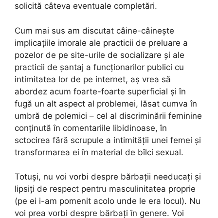
solicită câteva eventuale completări.
Cum mai sus am discutat câine-câinește
implicațiile imorale ale practicii de preluare a
pozelor de pe site-urile de socializare și ale
practicii de șantaj a funcționarilor publici cu
intimitatea lor de pe internet, aș vrea să
abordez acum foarte-foarte superficial și în
fugă un alt aspect al problemei, lăsat cumva în
umbră de polemici – cel al discriminării feminine
conținută în comentariile libidinoase, în
sctocirea fără scrupule a intimității unei femei și
transformarea ei în material de bîlci sexual.
Totuși, nu voi vorbi despre bărbații needucați și
lipsiți de respect pentru masculinitatea proprie
(pe ei i-am pomenit acolo unde le era locul). Nu
voi prea vorbi despre bărbați în genere. Voi