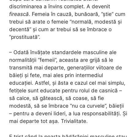
discriminarea a învins complet. A devenit
firească
. Femeia în cauză, bunăoară, ”știe” cum
trebui să arate o femeie ”normală, modestă și
decentă” și cum ar trebui să se îmbrace o
”prostituată”.
– Odată învățate standardele masculine ale
normalității ”femeii”, aceasta are grijă să le
transmită mai departe, generațiilor viitoare de
băieți și fete, mai ales prin intermediul
educației. Astfel, și ăsta e cazul cel mai simplu,
fetițele sunt educate pentru rolul de casnică –
să calce, să gătească, să coase, să fie
modestă, să se îmbrace ”nu ca curvele”, băieții
– pentru a deveni lideri, a lua responsabilități. Și
mai departe tot așa. Trivialitate.
E trist când la poarta bădărăniei masculine stau