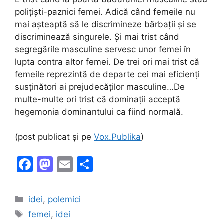
polițiști-paznici femei. Adică când femeile nu
mai așteaptă să le discrimineze bărbații și se
discriminează singurele. Și mai trist când
segregările masculine servesc unor femei în
lupta contra altor femei. De trei ori mai trist că
femeile reprezintă de departe cei mai eficienți
susținători ai prejudecăților masculine…De
multe-multe ori trist că dominații acceptă
hegemonia dominantului ca fiind normală.
(post publicat și pe
Vox.Publika
)
F
M
E
S
a
a
m
h
c
st
ai
ar
Categories
idei
,
polemici
e
o
l
e
Tags
femei
,
idei