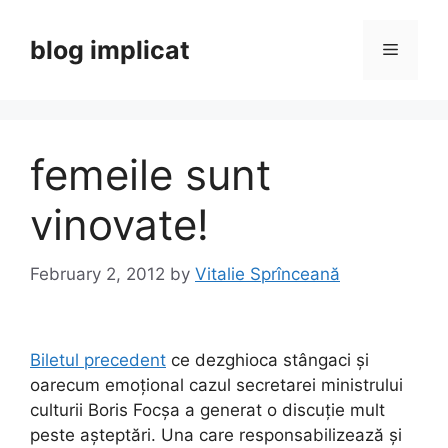
Skip
to
blog implicat
Menu
content
femeile sunt
vinovate!
February 2, 2012
by
Vitalie Sprînceană
Biletul precedent
ce dezghioca stângaci și
oarecum emoțional cazul secretarei ministrului
culturii Boris Focșa a generat o discuție mult
peste așteptări. Una care responsabilizează și