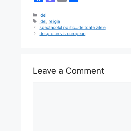
a
a
m
h
c
st
ai
ar
Categories
idei
Tags
idei
,
religie
e
o
l
e
spectacolul politic…de toate zilele
b
d
despre un vis european
o
o
o
n
k
Leave a Comment
Comment