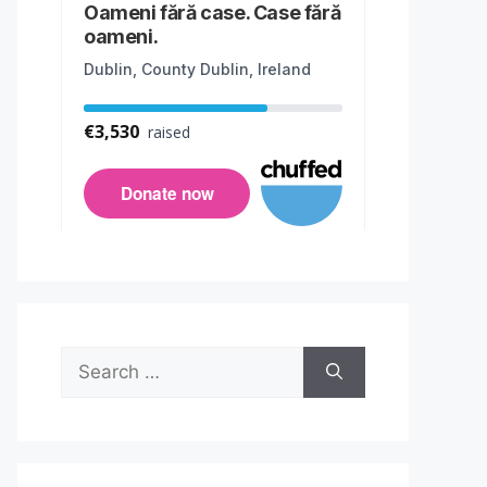
Search
for: