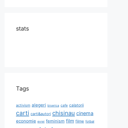
stats
Tags
alegeri
calatorii
activism
cafe
biserica
carti
chisinau
cinema
carti&autori
film
economie
feminism
filme
fotbal
evrei