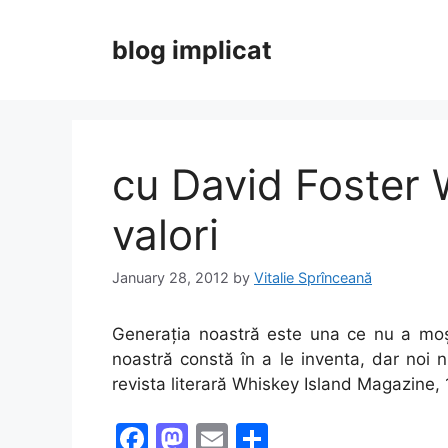
Skip
to
blog implicat
content
cu David Foster 
valori
January 28, 2012
by
Vitalie Sprînceană
Generația noastră este una ce nu a moșt
noastră constă în a le inventa, dar noi
revista literară Whiskey Island Magazine,
F
M
E
S