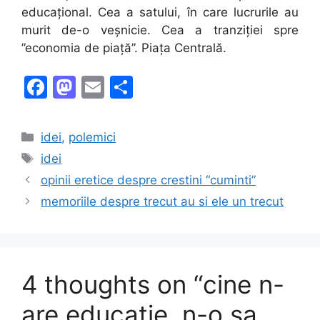
educațional. Cea a satului, în care lucrurile au
murit de-o veșnicie. Cea a tranziției spre
”economia de piață”. Piața Centrală.
F
M
E
S
a
a
m
h
c
st
ai
ar
Categories
idei
,
polemici
e
o
l
e
Tags
idei
b
d
opinii eretice despre crestini “cuminti”
o
o
memoriile despre trecut au si ele un trecut
o
n
k
4 thoughts on “cine n-
are educatie, n-o sa