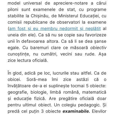
model universal de apreciere-notare a cărui
piloni sunt examenele de stat, cu programe
stabilite la Chișinău, de Ministerul Educației, cu
comisii republicane de observatori la examene
(
am fost și eu membru nedormit și neplătit
al
uneia din ele). Ca să nu se copie sau favorizeze
unii în defavoarea altora. Ca să li se dea șanse
egale. Cu baremuri clare ce măsoară
obiectiv
cunoștințe, nu cumătri, vecini sau rude. Așa
zice lectura oficială.
În glod, adică pe loc, lucrurile stau altfel. Ca de
obicei. Soră-mea îmi zice astăzi că o
învățătoare de-a ei suplinește tocmai 5 obiecte:
geografie, biologie, limbă română, matematică
și educație fizică. Are pregătire oficială doar
pentru ultimul obiect. Un colegiu pedagogic. Și
predă cel puțin 3 obiecte
examinabile.
Elevilor