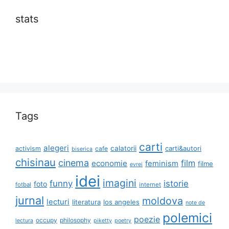
stats
Tags
carti
alegeri
calatorii
carti&autori
activism
cafe
biserica
chisinau
cinema
film
economie
feminism
filme
evrei
idei
imagini
funny
istorie
foto
fotbal
internet
jurnal
moldova
lecturi
literatura
los angeles
note de
polemici
poezie
occupy
philosophy
lectura
piketty
poetry