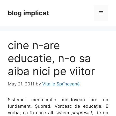
Skip
to
blog implicat
Menu
content
cine n-are
educatie, n-o sa
aiba nici pe viitor
May 21, 2011
by
Vitalie Sprînceană
Sistemul meritocratic moldovean are un
fundament. Șubred. Vorbesc de educație. E
vorba, ca în orice alt sistem
progresist
, de un