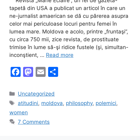
Revista „Marie Eclaire”, un fel de gazetă-
tapetă din USA a publicat un articol în care un
ne-jurnalist amaerican se dă cu părerea asupra
celor mai periculoase locuri pentru femei în
lumea mare. Moldova e acolo, printre „fruntaşi”,
cu circa 750 mii, zice revista, de prostituate
trimise în lume să-şi ridice fustele (şi, simultan-
inconştient, …
Read more
F
M
E
S
a
a
m
h
c
st
ai
ar
Categories
Uncategorized
e
o
l
e
Tags
atitudini
,
moldova
,
philosophy
,
polemici
,
b
d
women
o
o
7 Comments
o
n