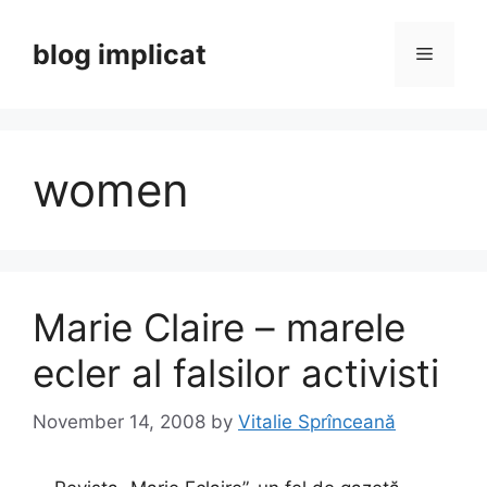
Skip
to
blog implicat
Menu
content
women
Marie Claire – marele
ecler al falsilor activisti
November 14, 2008
by
Vitalie Sprînceană