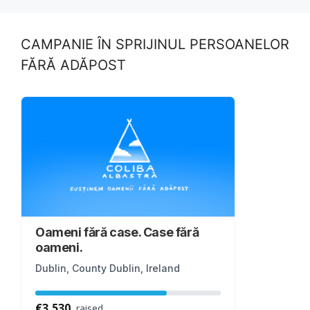
o
n
k
CAMPANIE ÎN SPRIJINUL PERSOANELOR
FĂRĂ ADĂPOST