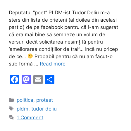
Deputatul ”poet” PLDM-ist Tudor Deliu m-a
șters din lista de prieteni (al doilea din același
partid) de pe facebook pentru că i-am sugerat
că era mai bine să semneze un volum de
versuri decît solicitarea nesimțită pentru
‘ameliorarea condițiilor de trai”… Incă nu pricep
de ce…
Probabil pentru că nu am făcut-o
sub formă …
Read more
F
M
E
S
a
a
m
h
c
st
ai
ar
Categories
politica
,
protest
e
o
l
e
Tags
pldm
,
tudor deliu
b
d
1 Comment
o
o