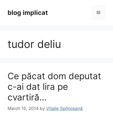
Skip
to
blog implicat
Menu
content
tudor deliu
Ce păcat dom deputat
c-ai dat lira pe
cvartiră…
March 15, 2014
by
Vitalie Sprînceană