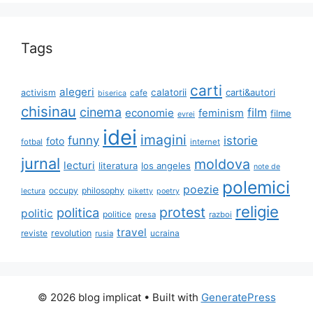
Tags
carti
alegeri
calatorii
carti&autori
activism
cafe
biserica
chisinau
cinema
film
economie
feminism
filme
evrei
idei
imagini
funny
istorie
foto
fotbal
internet
jurnal
moldova
lecturi
literatura
los angeles
note de
polemici
poezie
occupy
philosophy
lectura
piketty
poetry
religie
protest
politica
politic
politice
presa
razboi
travel
reviste
revolution
ucraina
rusia
© 2026 blog implicat
• Built with
GeneratePress