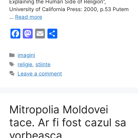
Explaining the Human Side of Religion”,
University of California Press: 2000, p.53 Putem
…
Read more
F
M
E
S
a
a
m
h
c
st
ai
ar
Categories
imagini
e
o
l
e
Tags
religie
,
stiinte
b
d
Leave a comment
o
o
o
n
k
Mitropolia Moldovei
tace. Ar fi fost cazul sa
vorbeasca.