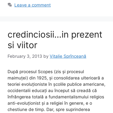
b
d
Leave a comment
o
o
o
n
k
credinciosii…in prezent
si viitor
February 3, 2013
by
Vitalie Sprînceană
După procesul Scopes (zis și procesul
maimuței) din 1925, și consolidarea ulterioară a
teoriei evoluționiste în școlile publice americane,
occidentalii educați au început să creadă că
înfrăngerea totală a fundamentalismului religios
anti-evoluționist și a religiei în genere, e o
chestiune de timp. Dar, spre suprinderea