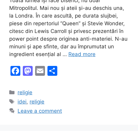
Toată lumea își face biserici, nu doar
Mitropolitul. Mai nou și ateii și-au deschis una,
la Londra. În care ascultă, pe durata slujbei,
piese din repertoriul ”Queen” și Stevie Wonder,
citesc din Lewis Carroll și privesc prezentări în
power point despre originea anti-materiei. N-au
minuni și ape sfinte, dar au împrumutat un
ingredient esențial al …
Read more
F
M
E
S
a
a
m
h
c
st
ai
ar
Categories
religie
e
o
l
e
Tags
idei
,
religie
b
d
Leave a comment
o
o
o
n