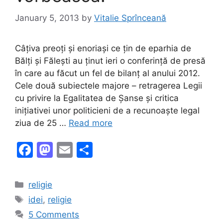
January 5, 2013
by
Vitalie Sprînceană
Câțiva preoți și enoriași ce țin de eparhia de
Bălți și Fălești au ținut ieri o conferință de presă
în care au făcut un fel de bilanț al anului 2012.
Cele două subiectele majore – retragerea Legii
cu privire la Egalitatea de Șanse și critica
inițiativei unor politicieni de a recunoaște legal
ziua de 25 …
Read more
F
M
E
S
a
a
m
h
c
st
ai
ar
Categories
religie
e
o
l
e
Tags
idei
,
religie
b
d
5 Comments