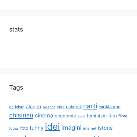
stats
Tags
carti
alegeri
calatorii
carti&autori
activism
cafe
biserica
chisinau
cinema
film
economie
feminism
filme
evrei
idei
imagini
funny
istorie
foto
fotbal
internet