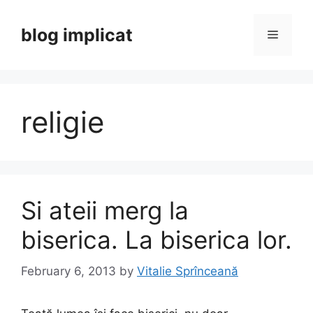
Skip
to
blog implicat
Menu
content
religie
Si ateii merg la
biserica. La biserica lor.
February 6, 2013
by
Vitalie Sprînceană