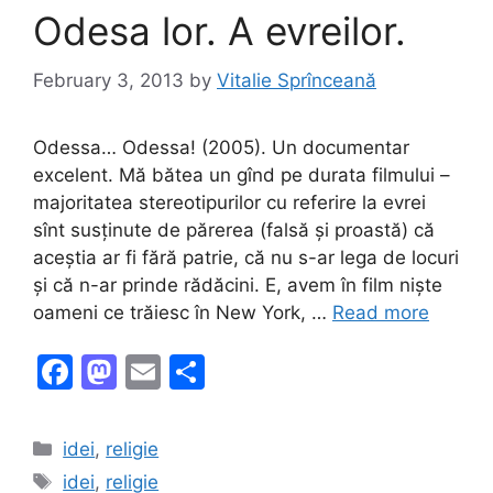
k
Odesa lor. A evreilor.
February 3, 2013
by
Vitalie Sprînceană
Odessa… Odessa! (2005). Un documentar
excelent. Mă bătea un gînd pe durata filmului –
majoritatea stereotipurilor cu referire la evrei
sînt susținute de părerea (falsă și proastă) că
aceștia ar fi fără patrie, că nu s-ar lega de locuri
și că n-ar prinde rădăcini. E, avem în film niște
oameni ce trăiesc în New York, …
Read more
F
M
E
S
a
a
m
h
c
st
ai
ar
Categories
idei
,
religie
e
o
l
e
Tags
idei
,
religie