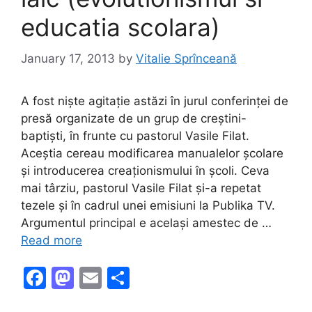
educatia scolara)
January 17, 2013
by
Vitalie Sprînceană
A fost niște agitație astăzi în jurul conferinței de
presă organizate de un grup de creștini-
baptiști, în frunte cu pastorul Vasile Filat.
Aceștia cereau modificarea manualelor școlare
și introducerea creaționismului în școli. Ceva
mai târziu, pastorul Vasile Filat și-a repetat
tezele și în cadrul unei emisiuni la Publika TV.
Argumentul principal e același amestec de …
Read more
F
M
E
S
a
a
m
h