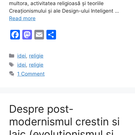
multora, activitatea religioasă și teoriile
Creaționismului și ale Design-ului Inteligent …
Read more
F
M
E
S
a
a
m
h
c
st
ai
ar
Categories
idei
,
religie
e
o
l
e
Tags
idei
,
religie
b
d
1 Comment
o
o
o
n
k
Despre post-
modernismul crestin si
laic (evolutionismul si