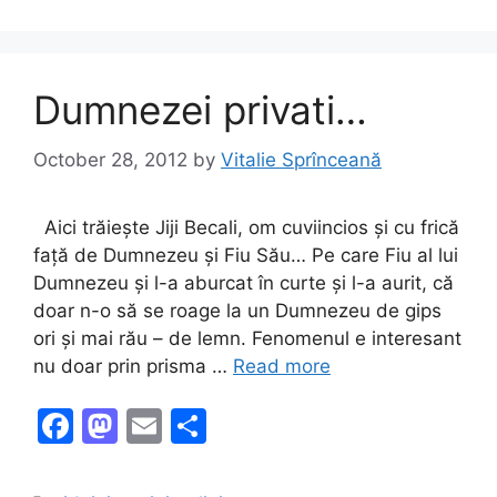
o
o
o
n
k
Dumnezei privati…
October 28, 2012
by
Vitalie Sprînceană
Aici trăiește Jiji Becali, om cuviincios și cu frică
față de Dumnezeu și Fiu Său… Pe care Fiu al lui
Dumnezeu și l-a aburcat în curte și l-a aurit, că
doar n-o să se roage la un Dumnezeu de gips
ori și mai rău – de lemn. Fenomenul e interesant
nu doar prin prisma …
Read more
F
M
E
S
a
a
m
h
c
st
ai
ar