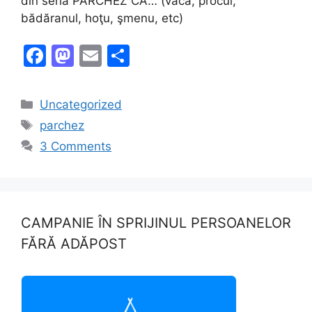
din seria PARCHEZ CA… (vaca, procul,
bădăranul, hoţu, şmenu, etc)
F
M
E
S
a
a
m
h
c
st
ai
ar
Categories
Uncategorized
e
o
l
e
Tags
parchez
b
d
3 Comments
o
o
o
n
k
CAMPANIE ÎN SPRIJINUL PERSOANELOR
FĂRĂ ADĂPOST