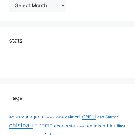
Archives
stats
Tags
carti
alegeri
calatorii
carti&autori
activism
cafe
biserica
chisinau
cinema
film
economie
feminism
filme
evrei