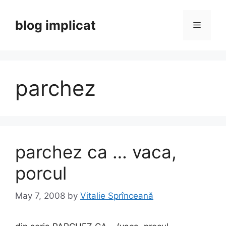
Skip
to
blog implicat
Menu
content
parchez
parchez ca … vaca,
porcul
May 7, 2008
by
Vitalie Sprînceană