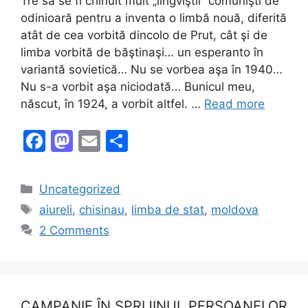
Tre să se fi chinuit mult „lingviştii” comunişti de
odinioară pentru a inventa o limbă nouă, diferită
atât de cea vorbită dincolo de Prut, cât şi de
limba vorbită de băştinaşi… un esperanto în
variantă sovietică… Nu se vorbea aşa în 1940…
Nu s-a vorbit aşa niciodată… Bunicul meu,
născut, în 1924, a vorbit altfel. …
Read more
F
M
E
S
a
a
m
h
c
st
ai
ar
Categories
Uncategorized
e
o
l
e
Tags
aiureli
,
chisinau
,
limba de stat
,
moldova
b
d
2 Comments
o
o
o
n
k
CAMPANIE ÎN SPRIJINUL PERSOANELOR