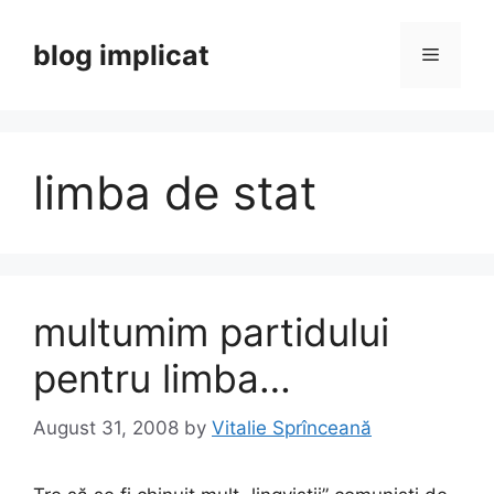
Skip
to
blog implicat
Menu
content
limba de stat
multumim partidului
pentru limba…
August 31, 2008
by
Vitalie Sprînceană