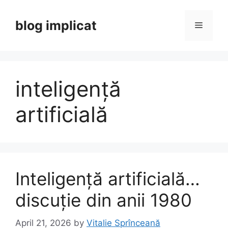
Skip
to
blog implicat
Menu
content
inteligență
artificială
Inteligență artificială…
discuție din anii 1980
April 21, 2026
by
Vitalie Sprînceană