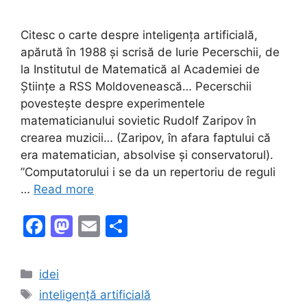
Citesc o carte despre inteligența artificială,
apărută în 1988 și scrisă de Iurie Pecerschii, de
la Institutul de Matematică al Academiei de
Științe a RSS Moldovenească… Pecerschii
povestește despre experimentele
matematicianului sovietic Rudolf Zaripov în
crearea muzicii… (Zaripov, în afara faptului că
era matematician, absolvise și conservatorul).
”Computatorului i se da un repertoriu de reguli
…
Read more
F
M
E
S
a
a
m
h
c
st
ai
ar
Categories
idei
e
o
l
e
Tags
inteligență artificială