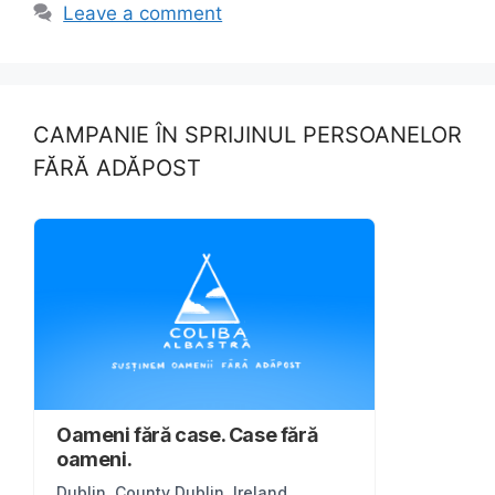
b
d
Leave a comment
o
o
o
n
k
CAMPANIE ÎN SPRIJINUL PERSOANELOR
FĂRĂ ADĂPOST