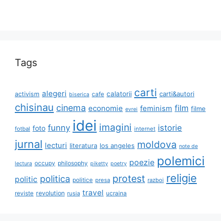
Tags
carti
alegeri
calatorii
carti&autori
activism
cafe
biserica
chisinau
cinema
film
economie
feminism
filme
evrei
idei
imagini
funny
istorie
foto
fotbal
internet
jurnal
moldova
lecturi
literatura
los angeles
note de
polemici
poezie
occupy
philosophy
lectura
piketty
poetry
religie
protest
politica
politic
politice
presa
razboi
travel
reviste
revolution
ucraina
rusia