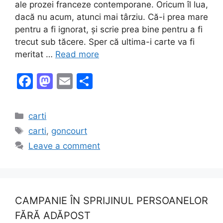
ale prozei franceze contemporane. Oricum îl lua,
dacă nu acum, atunci mai târziu. Că-i prea mare
pentru a fi ignorat, și scrie prea bine pentru a fi
trecut sub tăcere. Sper că ultima-i carte va fi
meritat …
Read more
F
M
E
S
a
a
m
h
c
st
ai
ar
Categories
carti
e
o
l
e
Tags
carti
,
goncourt
b
d
Leave a comment
o
o
o
n
k
CAMPANIE ÎN SPRIJINUL PERSOANELOR
FĂRĂ ADĂPOST