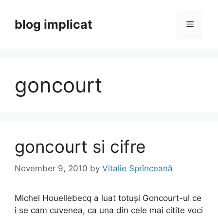
Skip
to
blog implicat
Menu
content
goncourt
goncourt si cifre
November 9, 2010
by
Vitalie Sprînceană
Michel Houellebecq a luat totuși Goncourt-ul ce
i se cam cuvenea, ca una din cele mai citite voci