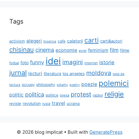
Tags
carti
alegeri
calatorii
carti&autori
activism
cafe
biserica
chisinau
cinema
film
economie
feminism
filme
evrei
idei
imagini
funny
istorie
foto
fotbal
internet
jurnal
moldova
lecturi
literatura
los angeles
note de
polemici
poezie
occupy
philosophy
lectura
piketty
poetry
religie
protest
politica
politic
politice
presa
razboi
travel
reviste
revolution
ucraina
rusia
© 2026 blog implicat
• Built with
GeneratePress