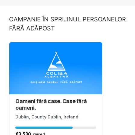
o
n
k
CAMPANIE ÎN SPRIJINUL PERSOANELOR
FĂRĂ ADĂPOST