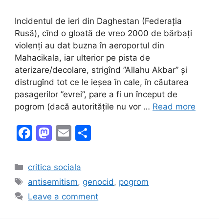
Incidentul de ieri din Daghestan (Federația
Rusă), cînd o gloată de vreo 2000 de bărbați
violenți au dat buzna în aeroportul din
Mahacikala, iar ulterior pe pista de
aterizare/decolare, strigînd ”Allahu Akbar” și
distrugînd tot ce le ieșea în cale, în căutarea
pasagerilor ”evrei”, pare a fi un început de
pogrom (dacă autoritățile nu vor …
Read more
F
M
E
S
a
a
m
h
c
st
ai
ar
Categories
critica sociala
e
o
l
e
Tags
antisemitism
,
genocid
,
pogrom
b
d
Leave a comment
o
o