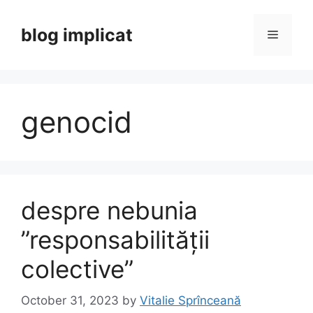
Skip
to
blog implicat
Menu
content
genocid
despre nebunia
”responsabilității
colective”
October 31, 2023
by
Vitalie Sprînceană