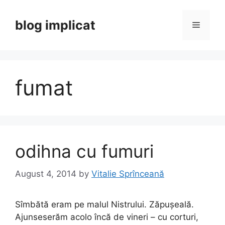
Skip
to
blog implicat
Menu
content
fumat
odihna cu fumuri
August 4, 2014
by
Vitalie Sprînceană
Sîmbătă eram pe malul Nistrului. Zăpușeală.
Ajunseserăm acolo încă de vineri – cu corturi,