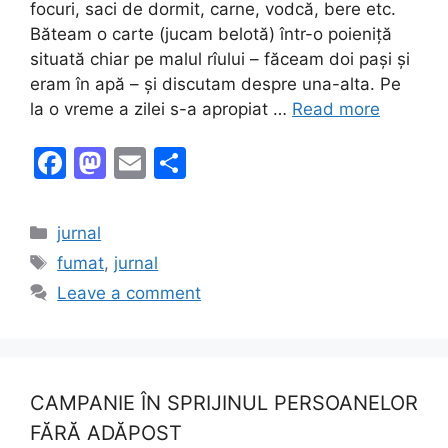
focuri, saci de dormit, carne, vodcă, bere etc.
Băteam o carte (jucam belotă) într-o poieniță
situată chiar pe malul rîului – făceam doi pași și
eram în apă – și discutam despre una-alta. Pe
la o vreme a zilei s-a apropiat …
Read more
F
M
E
S
a
a
m
h
c
st
ai
ar
Categories
jurnal
e
o
l
e
Tags
fumat
,
jurnal
b
d
Leave a comment
o
o
o
n
k
CAMPANIE ÎN SPRIJINUL PERSOANELOR
FĂRĂ ADĂPOST