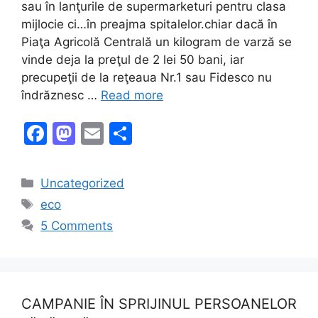
sau în lanţurile de supermarketuri pentru clasa
mijlocie ci…în preajma spitalelor.chiar dacă în
Piaţa Agricolă Centrală un kilogram de varză se
vinde deja la preţul de 2 lei 50 bani, iar
precupeţii de la reţeaua Nr.1 sau Fidesco nu
îndrăznesc …
Read more
F
M
E
S
a
a
m
h
c
st
ai
ar
Categories
Uncategorized
e
o
l
e
Tags
eco
b
d
5 Comments
o
o
o
n
k
CAMPANIE ÎN SPRIJINUL PERSOANELOR