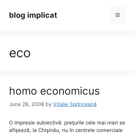
Skip
to
blog implicat
Menu
content
eco
homo economicus
June 26, 2008
by
Vitalie Sprînceană
O impresie subiectivă: preţurile cele mai mari se
afişează, la Chişinău, nu în centrele comerciale