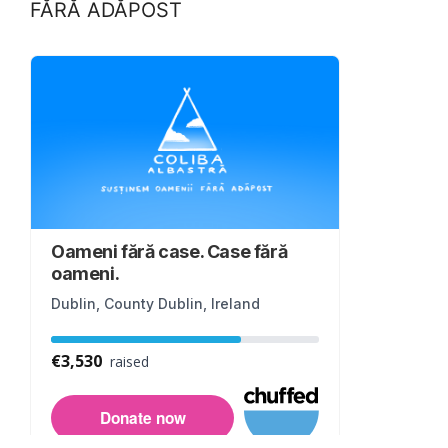
FĂRĂ ADĂPOST