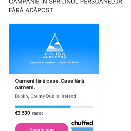
CAMPANIE ÎN SPRIJINUL PERSOANELOR
FĂRĂ ADĂPOST