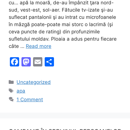
cu… apă la moară, de-au împânzit ţara nord-
sud, vest-est, sol-aer. Fătucile tv-izate şi-au
suflecat pantalonii şi au intrat cu microfoanele
în mâzgă poate-poate mai storc o lacrimă (şi
ceva puncte de rating) din profunzimile
sufletului moldav. Ploaia a adus pentru fiecare
câte …
Read more
F
M
E
S
a
a
m
h
c
st
ai
ar
Categories
Uncategorized
e
o
l
e
Tags
apa
b
d
1 Comment
o
o
o
n
k