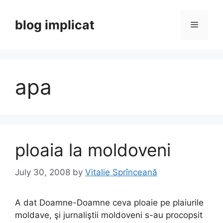
Skip
to
blog implicat
Menu
content
apa
ploaia la moldoveni
July 30, 2008
by
Vitalie Sprînceană
A dat Doamne-Doamne ceva ploaie pe plaiurile
moldave, şi jurnaliştii moldoveni s-au procopsit