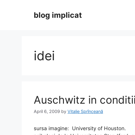
Skip
to
blog implicat
content
idei
Auschwitz in conditii
April 6, 2009
by
Vitalie Sprînceană
sursa imagine: University of Houston. P