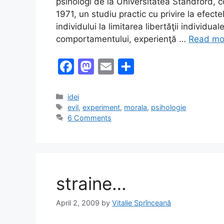
psihologi de la Universitatea Standford, 
1971, un studiu practic cu privire la efectel
individului la limitarea libertăţii individua
comportamentului, experienţă …
Read mo
F
M
E
S
a
a
m
h
c
st
ai
ar
Categories
idei
Tags
evil
,
experiment
,
morala
,
psihologie
e
o
l
e
6 Comments
b
d
o
o
o
n
k
straine…
April 2, 2009
by
Vitalie Sprînceană