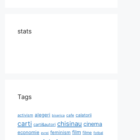
stats
Tags
alegeri
calatorii
activism
cafe
biserica
carti
chisinau
cinema
carti&autori
film
economie
feminism
filme
fotbal
evrei