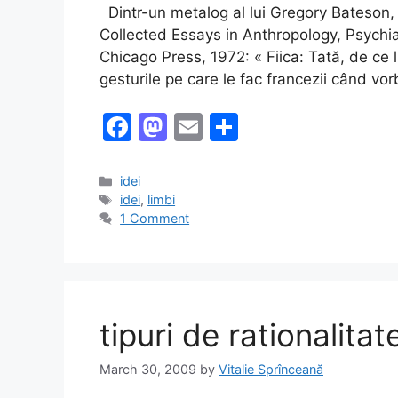
Dintr-un metalog al lui Gregory Bateson, 
Collected Essays in Anthropology, Psychia
Chicago Press, 1972: « Fiica: Tată, de ce 
gesturile pe care le fac francezii când vo
F
M
E
S
a
a
m
h
c
st
ai
ar
Categories
idei
Tags
idei
,
limbi
e
o
l
e
1 Comment
b
d
o
o
o
n
k
tipuri de rationalitat
March 30, 2009
by
Vitalie Sprînceană