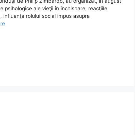
conduşi de Philip Zimbardo, au organizat, în august
e psihologice ale vieţii în închisoare, reacţiile
le, influenţa rolului social impus asupra
re