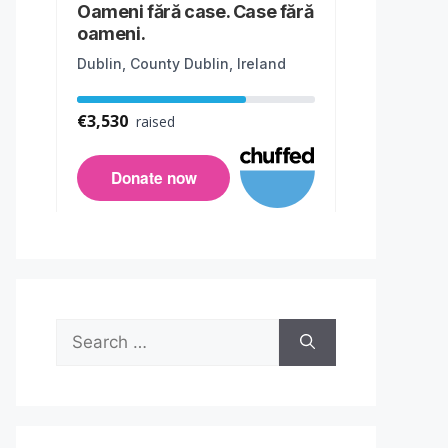
Search
for: