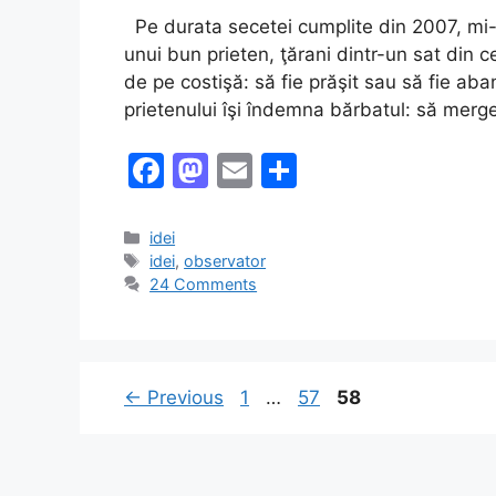
Pe durata secetei cumplite din 2007, mi-a 
unui bun prieten, ţărani dintr-un sat din 
de pe costişă: să fie prăşit sau să fie aba
prietenului îşi îndemna bărbatul: să mer
F
M
E
S
a
a
m
h
c
st
ai
ar
Categories
idei
Tags
idei
,
observator
e
o
l
e
24 Comments
b
d
o
o
o
n
Page
Page
Page
←
Previous
1
…
57
58
k