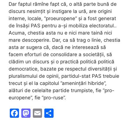
Dar faptul rămîne fapt că, o altă parte bună de
discurs nesimțit și instigare la ură, are origini
interne, locale, ”proeuropene” și a fost generat
de însăși PAS pentru a-și mobiliza electoratul..
Acuma, chestia asta nu e nici mare taină nici
mare descoperire. Dar, ca să trag o linie, chestia
asta ar sugera că, dacă ne interesează să
facem eforturi de consolidare a societății, să
clădim un discurs și o practică politică politică
democratice, bazate pe respectul diversității și
pluralismului de opinii, partidul-stat PAS trebuie
trecut și el la capitolul ”amenințări hibride”,
alături de celelalte partide trumpiste, fie ”pro-
europene”, fie ”pro-ruse”.
F
M
E
S
a
a
m
h