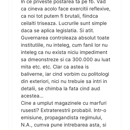
In ce priveste postarea ta pe fb. Vad
ca cineva acolo face exercitii reflexive,
ca noi tot putem fi brutali, fiindca
ceilalti triseaza. Lucrurile sunt simple
daca se aplica legislatia. Si atit.
Guvernarea controleaza absolut toate
institutiile, nu inteleg, cum fanii lor nu
inteleg ca nu exista niciu impediment
sa dmeonstreze si ca 300.000 au luat
mita etc. etc. Clar ca astea is
baliverne, iar cind vorbim cu politologi
din exteriori, nici nu trebuie sa intri in
detalii, se chimba la fata cind aud
acestea…
Cine a umplut magazinele cu marfuri
rusesti? Extraterestrii probabil. Intr-o
emisiune, propagandista regimului,
N.A., cumva pune intrebarea asta, si