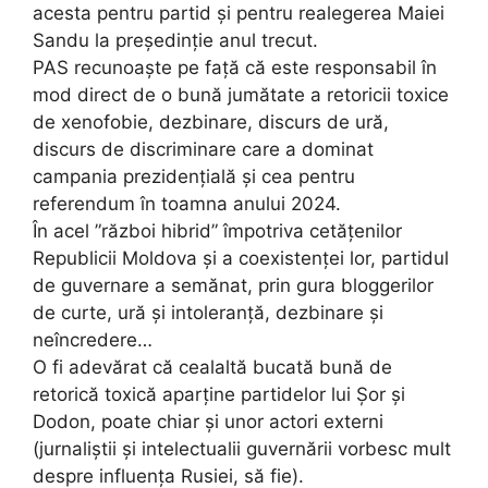
acesta pentru partid și pentru realegerea Maiei
Sandu la președinție anul trecut.
PAS recunoaște pe față că este responsabil în
mod direct de o bună jumătate a retoricii toxice
de xenofobie, dezbinare, discurs de ură,
discurs de discriminare care a dominat
campania prezidențială și cea pentru
referendum în toamna anului 2024.
În acel ”război hibrid” împotriva cetățenilor
Republicii Moldova și a coexistenței lor, partidul
de guvernare a semănat, prin gura bloggerilor
de curte, ură și intoleranță, dezbinare și
neîncredere…
O fi adevărat că cealaltă bucată bună de
retorică toxică aparține partidelor lui Șor și
Dodon, poate chiar și unor actori externi
(jurnaliștii și intelectualii guvernării vorbesc mult
despre influența Rusiei, să fie).