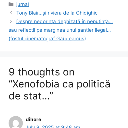
c
st
ai
ar
Categories
jurnal
e
o
l
e
Tony Blair…și riviera de la Ghidighici
b
d
Despre nedorința deghizată în neputință…
o
o
sau reflecții pe marginea unui șantier ilegal…
o
n
(fostul cinematograf Gaudeamus)
k
9 thoughts on
“Xenofobia ca politică
de stat…”
dihore
July 8, 2025 at 9:48 am