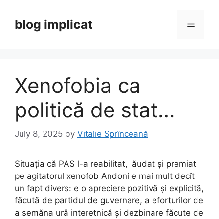
Skip
to
blog implicat
Menu
content
Xenofobia ca
politică de stat…
July 8, 2025
by
Vitalie Sprînceană
Situația că PAS l-a reabilitat, lăudat și premiat
pe agitatorul xenofob Andoni e mai mult decît
un fapt divers: e o apreciere pozitivă și explicită,
făcută de partidul de guvernare, a eforturilor de
a semăna ură interetnică și dezbinare făcute de