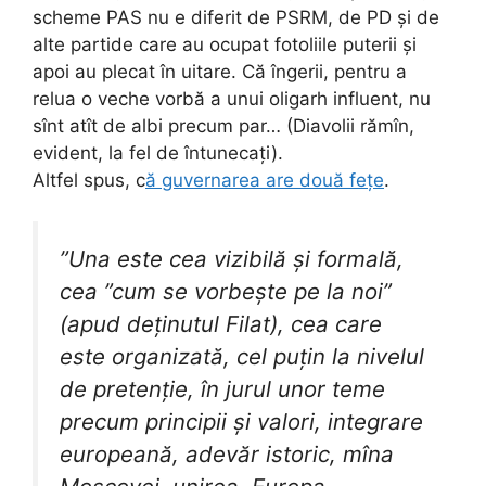
scheme PAS nu e diferit de PSRM, de PD și de
alte partide care au ocupat fotoliile puterii și
apoi au plecat în uitare. Că îngerii, pentru a
relua o veche vorbă a unui oligarh influent, nu
sînt atît de albi precum par… (Diavolii rămîn,
evident, la fel de întunecați).
Altfel spus, c
ă guvernarea are două fețe
.
”Una este cea vizibilă și formală,
cea ”cum se vorbește pe la noi”
(apud deținutul Filat), cea care
este organizată, cel puțin la nivelul
de pretenție, în jurul unor teme
precum principii și valori, integrare
europeană, adevăr istoric, mîna