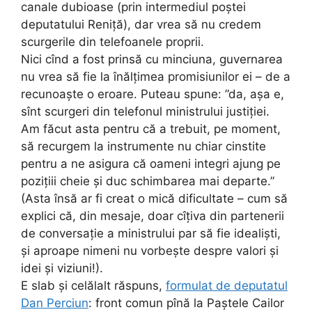
canale dubioase (prin intermediul poștei
deputatului Reniță), dar vrea să nu credem
scurgerile din telefoanele proprii.
Nici cînd a fost prinsă cu minciuna, guvernarea
nu vrea să fie la înălțimea promisiunilor ei – de a
recunoaște o eroare. Puteau spune: ”da, așa e,
sînt scurgeri din telefonul ministrului justiției.
Am făcut asta pentru că a trebuit, pe moment,
să recurgem la instrumente nu chiar cinstite
pentru a ne asigura că oameni integri ajung pe
pozițiii cheie și duc schimbarea mai departe.”
(Asta însă ar fi creat o mică dificultate – cum să
explici că, din mesaje, doar cîțiva din partenerii
de conversație a ministrului par să fie idealiști,
și aproape nimeni nu vorbește despre valori și
idei și viziuni!).
E slab și celălalt răspuns,
formulat de deputatul
Dan Perciun
: front comun pînă la Paștele Cailor