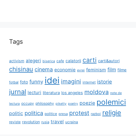
Tags
carti
alegeri
calatorii
carti&autori
activism
cafe
biserica
chisinau
cinema
film
economie
feminism
filme
evrei
idei
imagini
funny
istorie
foto
fotbal
internet
jurnal
moldova
lecturi
literatura
los angeles
note de
polemici
poezie
occupy
philosophy
lectura
piketty
poetry
religie
protest
politica
politic
politice
presa
razboi
travel
reviste
revolution
ucraina
rusia