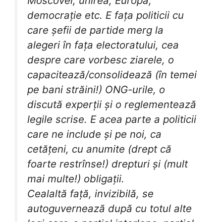
Moscovei, unirea, Europa,
democrație etc. E fața politicii cu
care șefii de partide merg la
alegeri în fața electoratului, cea
despre care vorbesc ziarele, o
capacitează/consolidează (în temei
pe bani străini!) ONG-urile, o
discută experții și o reglementează
legile scrise. E acea parte a politicii
care ne include și pe noi, ca
cetățeni, cu anumite (drept că
foarte restrînse!) drepturi și (mult
mai multe!) obligații.
Cealaltă față, invizibilă, se
autoguvernează după cu totul alte