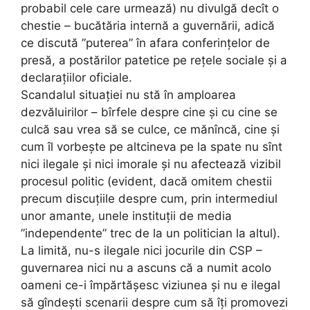
probabil cele care urmează) nu divulgă decît o
chestie – bucătăria internă a guvernării, adică
ce discută ”puterea” în afara conferințelor de
presă, a postărilor patetice pe rețele sociale și a
declarațiilor oficiale.
Scandalul situației nu stă în amploarea
dezvăluirilor – bîrfele despre cine și cu cine se
culcă sau vrea să se culce, ce mănîncă, cine și
cum îl vorbește pe altcineva pe la spate nu sînt
nici ilegale și nici imorale și nu afectează vizibil
procesul politic (evident, dacă omitem chestii
precum discuțiile despre cum, prin intermediul
unor amante, unele instituții de media
”independente” trec de la un politician la altul).
La limită, nu-s ilegale nici jocurile din CSP –
guvernarea nici nu a ascuns că a numit acolo
oameni ce-i împărtășesc viziunea și nu e ilegal
să gîndești scenarii despre cum să îți promovezi