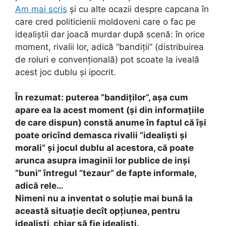
Am mai scris
și cu alte ocazii despre capcana în
care cred politicienii moldoveni care o fac pe
idealiștii dar joacă murdar după scenă: în orice
moment, rivalii lor, adică ”bandiții” (distribuirea
de roluri e convențională) pot scoate la iveală
acest joc dublu și ipocrit.
În rezumat: puterea ”bandiților”, așa cum
apare ea la acest moment (și din informațiile
de care dispun) constă anume în faptul că își
poate oricînd demasca rivalii ”idealiști și
morali” și jocul dublu al acestora, că poate
arunca asupra imaginii lor publice de inși
”buni” întregul ”tezaur” de fapte informale,
adică rele…
Nimeni nu a inventat o soluție mai bună la
această situație decît opțiunea, pentru
idealiști, chiar să fie idealiști.