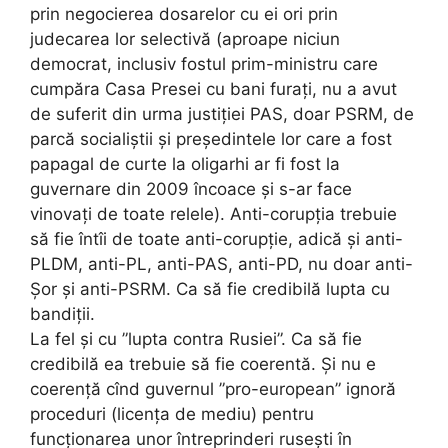
prin negocierea dosarelor cu ei ori prin
judecarea lor selectivă (aproape niciun
democrat, inclusiv fostul prim-ministru care
cumpăra Casa Presei cu bani furați, nu a avut
de suferit din urma justiției PAS, doar PSRM, de
parcă socialiștii și președintele lor care a fost
papagal de curte la oligarhi ar fi fost la
guvernare din 2009 încoace și s-ar face
vinovați de toate relele). Anti-corupția trebuie
să fie întîi de toate anti-corupție, adică și anti-
PLDM, anti-PL, anti-PAS, anti-PD, nu doar anti-
Șor și anti-PSRM. Ca să fie credibilă lupta cu
bandiții.
La fel și cu ”lupta contra Rusiei”. Ca să fie
credibilă ea trebuie să fie coerentă. Și nu e
coerență cînd guvernul ”pro-european” ignoră
proceduri (licența de mediu) pentru
funcționarea unor întreprinderi rusești în