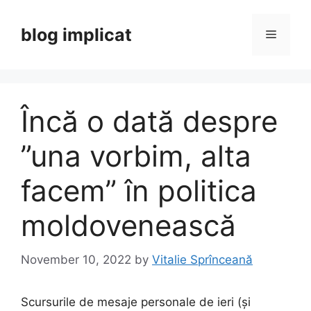
Skip
to
blog implicat
Menu
content
Încă o dată despre
”una vorbim, alta
facem” în politica
moldovenească
November 10, 2022
by
Vitalie Sprînceană
Scursurile de mesaje personale de ieri (și