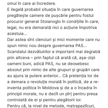
omul în care ai încredere.
E ilegală probabil situația în care guvernarea
pregătește camere de pușcărie pentru fostul
procuror general Stoianoglo în condițiile în care,
legal, nu era demarată nici o acțiune împotriva
acestuia…
Dar astea sînt clenciuri și mici momente care nu
spun nimic nou despre guvernarea PAS…
Scandalul dezvăluirilor e important mai degrabă
prin altceva – prin faptul că arată că, așa-zișii
oameni buni, adică PAS, nu se deosebesc
absolut prin nimic de alte grupuri și grupări care
au ajuns la putere anterior… Că pretenția lor de
a demara o revoluție morală în politică, de a re-
inventa politica în Moldova și de a o încadra în
principii morale, nu e decît un pîrț pentru presa
controlată de ei și pentru alegătorii lor.
Pentru că, la nivel de metode, matrapazlîcuri,