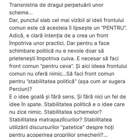
Transnistria de dragul perpetuării unor
scheme…
Dar, punctul slab cel mai vizibil al ideii frontului
comun este că acesteia îi lipsește un ”PENTRU”.
Adică, e clară intenția de a crea un front
împotriva unor practici. Dar pentru a face
schimbare politică nu e nevoie doar să
prietenești împotriva cuiva. E necesar să faci
front comun ”pentru ceva”. Și aici ideea frontului
comun nu oferă nimic…Să faci front comun
pentru ”stabilitatea politică” (așa cum ar sugera
Perciun)?
E o idee goală și fără sens. Și fără nici un fel de
idee în spate. Stabilitatea politică e o idee care
nu zice nimic. Stabilitatea schemelor?
Stabilitatea matrapazlîcurilor? Stabilitatea
utilizării discursurilor ”patetice” despre hoți
pentru acoperirea propriilor șmecherii?…