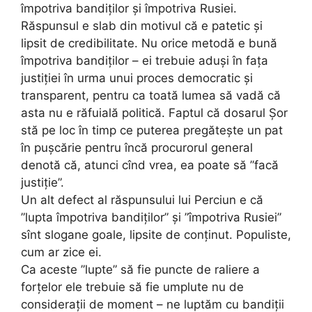
împotriva bandiților și împotriva Rusiei.
Răspunsul e slab din motivul că e patetic și
lipsit de credibilitate. Nu orice metodă e bună
împotriva bandiților – ei trebuie aduși în fața
justiției în urma unui proces democratic și
transparent, pentru ca toată lumea să vadă că
asta nu e răfuială politică. Faptul că dosarul Șor
stă pe loc în timp ce puterea pregătește un pat
în pușcărie pentru încă procurorul general
denotă că, atunci cînd vrea, ea poate să ”facă
justiție”.
Un alt defect al răspunsului lui Perciun e că
”lupta împotriva bandiților” și ”împotriva Rusiei”
sînt slogane goale, lipsite de conținut. Populiste,
cum ar zice ei.
Ca aceste ”lupte” să fie puncte de raliere a
forțelor ele trebuie să fie umplute nu de
considerații de moment – ne luptăm cu bandiții