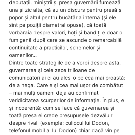
deputații, miniștrii și presa guvernării fumează
una și zic alta, că au un discurs pentru presă și
popor și altul pentru bucătăria internă (și ele
sînt pe poziții diametral opuse), că toată
vorbăraia despre valori, hoți și bandiți e doar o
fumigenă după care se ascunde o remarcabilă
continuitate a practicilor, schemelor și
oamenilor…
Dintre toate strategiile de a vorbi despre asta,
guvernarea și cele zece trilioane de
comunicatori ai ei au ales-o pe cea mai proastă:
de a nega. Care e și cea mai ușor de combătut
– mai mulți oameni deja au confirmat
veridicitatea scurgerilor de informație. În plus, e
și incoerentă: cum se face că guvernarea și
toată presa ei crede presupusele dezvăluiri
despre rivali (exemple: culiocul lui Dodon,
telefonul mobil al lui Dodon) chiar dacă vin pe