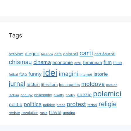
Tags
carti
alegeri
calatorii
carti&autori
activism
cafe
biserica
chisinau
cinema
film
economie
feminism
filme
evrei
idei
imagini
funny
istorie
foto
fotbal
internet
jurnal
moldova
lecturi
literatura
los angeles
note de
polemici
poezie
occupy
philosophy
lectura
piketty
poetry
religie
protest
politica
politic
politice
presa
razboi
travel
reviste
revolution
ucraina
rusia