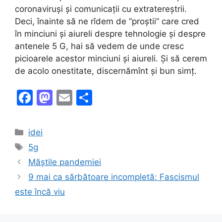
coronaviruși și comunicații cu extratereștrii.
Deci, înainte să ne rîdem de ”proștii” care cred
în minciuni și aiureli despre tehnologie și despre
antenele 5 G, hai să vedem de unde cresc
picioarele acestor minciuni și aiureli. Și să cerem
de acolo onestitate, discernămînt și bun simț.
F
M
E
S
a
a
m
h
c
st
ai
ar
Categories
idei
e
o
l
e
Tags
5g
b
d
Măștile pandemiei
o
o
9 mai ca sărbătoare incompletă: Fascismul
o
n
este încă viu
k