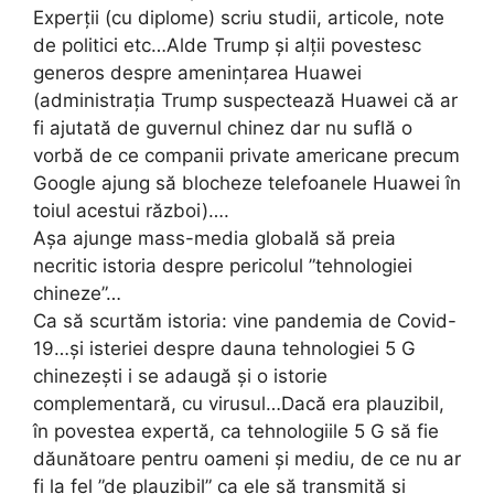
Experții (cu diplome) scriu studii, articole, note
de politici etc…Alde Trump și alții povestesc
generos despre amenințarea Huawei
(administrația Trump suspectează Huawei că ar
fi ajutată de guvernul chinez dar nu suflă o
vorbă de ce companii private americane precum
Google ajung să blocheze telefoanele Huawei în
toiul acestui război)….
Așa ajunge mass-media globală să preia
necritic istoria despre pericolul ”tehnologiei
chineze”…
Ca să scurtăm istoria: vine pandemia de Covid-
19…și isteriei despre dauna tehnologiei 5 G
chinezești i se adaugă și o istorie
complementară, cu virusul…Dacă era plauzibil,
în povestea expertă, ca tehnologiile 5 G să fie
dăunătoare pentru oameni și mediu, de ce nu ar
fi la fel ”de plauzibil” ca ele să transmită și