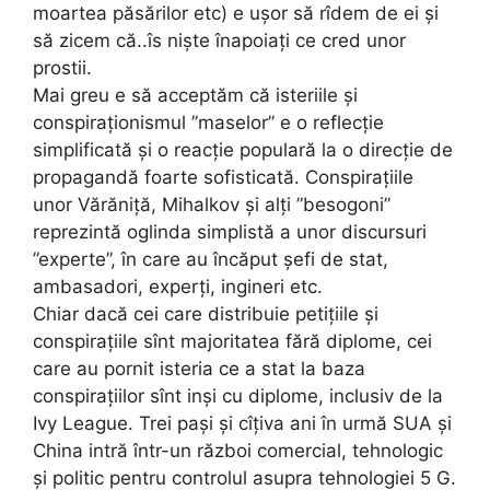
moartea păsărilor etc) e ușor să rîdem de ei și
să zicem că..îs niște înapoiați ce cred unor
prostii.
Mai greu e să acceptăm că isteriile și
conspiraționismul ”maselor” e o reflecție
simplificată și o reacție populară la o direcție de
propagandă foarte sofisticată. Conspirațiile
unor Vărăniță, Mihalkov și alți ”besogoni”
reprezintă oglinda simplistă a unor discursuri
”experte”, în care au încăput șefi de stat,
ambasadori, experți, ingineri etc.
Chiar dacă cei care distribuie petițiile și
conspirațiile sînt majoritatea fără diplome, cei
care au pornit isteria ce a stat la baza
conspirațiilor sînt inși cu diplome, inclusiv de la
Ivy League. Trei pași și cîțiva ani în urmă SUA și
China intră într-un război comercial, tehnologic
și politic pentru controlul asupra tehnologiei 5 G.