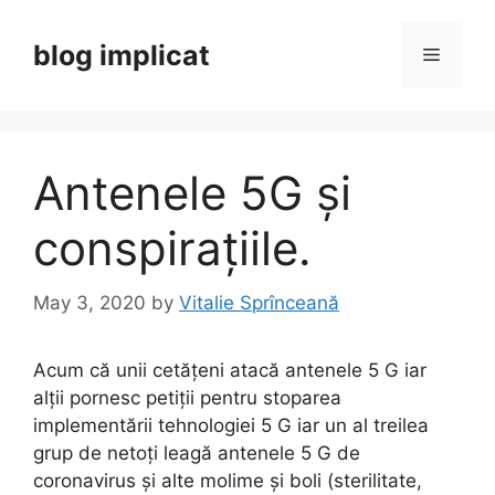
Skip
to
blog implicat
Menu
content
Antenele 5G și
conspirațiile.
May 3, 2020
by
Vitalie Sprînceană
Acum că unii cetățeni atacă antenele 5 G iar
alții pornesc petiții pentru stoparea
implementării tehnologiei 5 G iar un al treilea
grup de netoți leagă antenele 5 G de
coronavirus și alte molime și boli (sterilitate,