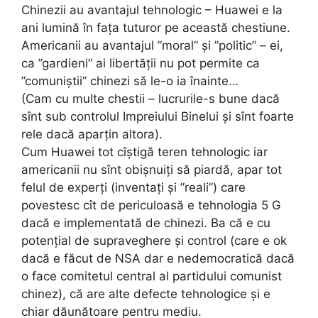
Chinezii au avantajul tehnologic – Huawei e la
ani lumină în fața tuturor pe această chestiune.
Americanii au avantajul ”moral” și ”politic” – ei,
ca ”gardieni” ai libertății nu pot permite ca
”comuniștii” chinezi să le-o ia înainte…
(Cam cu multe chestii – lucrurile-s bune dacă
sînt sub controlul Impreiului Binelui și sînt foarte
rele dacă aparțin altora).
Cum Huawei tot cîștigă teren tehnologic iar
americanii nu sînt obișnuiți să piardă, apar tot
felul de experți (inventați și ”reali”) care
povestesc cît de periculoasă e tehnologia 5 G
dacă e implementată de chinezi. Ba că e cu
potențial de supraveghere și control (care e ok
dacă e făcut de NSA dar e nedemocratică dacă
o face comitetul central al partidului comunist
chinez), că are alte defecte tehnologice și e
chiar dăunătoare pentru mediu.