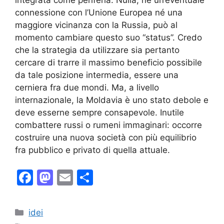
integrata come periferia. Nulla, né un’eventuale
connessione con l’Unione Europea né una
maggiore vicinanza con la Russia, può al
momento cambiare questo suo “status”. Credo
che la strategia da utilizzare sia pertanto
cercare di trarre il massimo beneficio possibile
da tale posizione intermedia, essere una
cerniera fra due mondi. Ma, a livello
internazionale, la Moldavia è uno stato debole e
deve esserne sempre consapevole. Inutile
combattere russi o rumeni immaginari: occorre
costruire una nuova società con più equilibrio
fra pubblico e privato di quella attuale.
F
M
E
S
a
a
m
h
c
st
ai
ar
Categories
idei