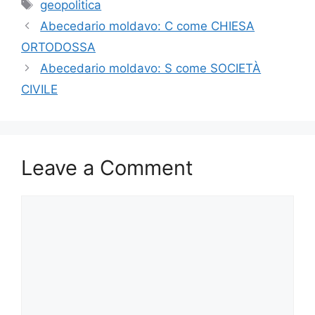
e
o
l
e
Tags
geopolitica
b
d
Abecedario moldavo: C come CHIESA
o
o
ORTODOSSA
o
n
Abecedario moldavo: S come SOCIETÀ
k
CIVILE
Leave a Comment
Comment