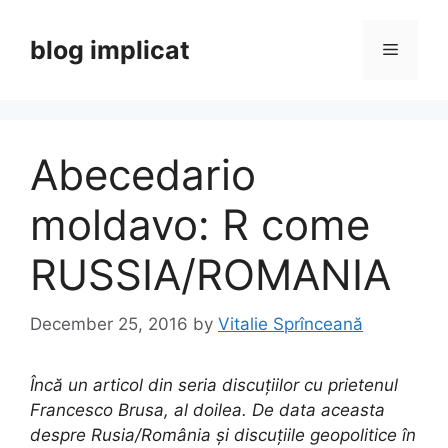
Skip
to
blog implicat
Menu
content
Abecedario
moldavo: R come
RUSSIA/ROMANIA
December 25, 2016
by
Vitalie Sprînceană
Încă un articol din seria discuțiilor cu prietenul
Francesco Brusa, al doilea. De data aceasta
despre Rusia/România și discuțiile geopolitice în