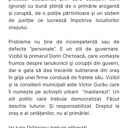
ignorați cu bună știință de o primărie arogantă
și coruptă, de o poliție părtinitoare și un sistem
de justiție ce lucrează împotriva locuitorilor
orașului.
Problema nu ține de incompetență sau de
defecte ”personale”. E un stil de guvernare.
Vizibil la primarul Dorin Chirtoacă, care vorbește
frumos despre Ianukovicii şi corupții din guvern,
dar e gata să dea trecerile subterane din oraș
în grija unei firme condusă de fratele său. Vizibil
și la consilierii municipali alde Victor Gurău care
îi numește pe activiștii urbani ”maidanezi”. Un
stil politic care trebuie democratizat. Făcut
deschis tuturor. Și responsabilizat. Dreptul la
oraș e al cetățenilor, nu al primăriei.
Iar Iurie Drăniceru trebuie eliberat!