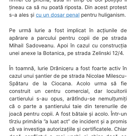
țineau ca să nu poată riposta. Din acest protest
s-a ales și
cu un dosar penal
pentru huliganism.
Pe urmă Iurie a fost implicat în acțiunile de
apărare a parcului pentru copii de pe strada
Mihail Sadoveanu. Apoi în cazul cu construcția
unei anexe la Botanica, pe strada Zelinski 12/4.
În toamnă, Iurie Drăniceru a fost foarte activ în
cazul unui șantier de pe strada Nicolae Milescu-
Spătaru de la Ciocana. Acolo urma să fie
construit un centru comercial, dar locuitorii
cartierului s-au opus, arătîndu-se nemulțumiți
că o parte a șantierului taie din terenurile de
joacă pentru copii. A fost bătaie și acolo. Într-un
tîrziu primăria ”a luat act” de incident și a promis
că va investiga autorizațiile și certificatele. Chiar