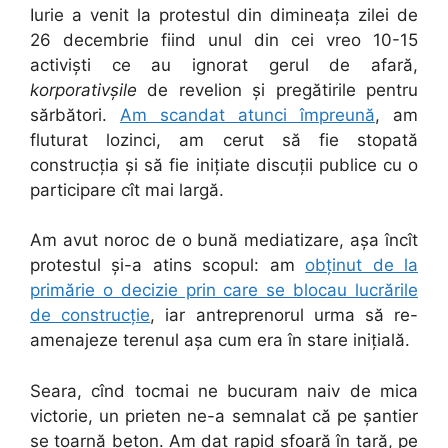
Iurie a venit la protestul din dimineața zilei de
26 decembrie fiind unul din cei vreo 10-15
activiști ce au ignorat gerul de afară,
korporativșile
de revelion și pregătirile pentru
sărbători.
Am scandat atunci împreună
, am
fluturat lozinci, am cerut să fie stopată
construcția și să fie inițiate discuții publice cu o
participare cît mai largă.
Am avut noroc de o bună mediatizare, așa încît
protestul și-a atins scopul: am
obținut de la
primărie o decizie prin care se blocau lucrările
de construcție
, iar antreprenorul urma să re-
amenajeze terenul așa cum era în stare inițială.
Seara, cînd tocmai ne bucuram naiv de mica
victorie, un prieten ne-a semnalat că pe șantier
se toarnă beton. Am dat rapid sfoară în țară, pe