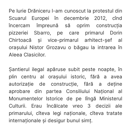
Pe Iurie Drăniceru l-am cunoscut la protestul din
Scuarul Europei în decembrie 2012, cînd
încercam împreună să oprim construcția
pizzeriei Sbarro, pe care primarul Dorin
Chirtoacă și vice-primarul arhitect-șef al
orașului Nistor Grozavu o băgau la intrarea în
Aleea Clasicilor.
Șantierul ilegal apăruse subit peste noapte, în
plin centru al orașului istoric, fără a avea
autorizație de construcție, fără a deține
aprobare din partea Consiliului Național al
Monumentelor Istorice de pe lîngă Ministerul
Culturii. Erau încălcate vreo 3 decizii ale
primarului, cîteva legi naționale, cîteva tratate
internaționale și desigur bunul simț.