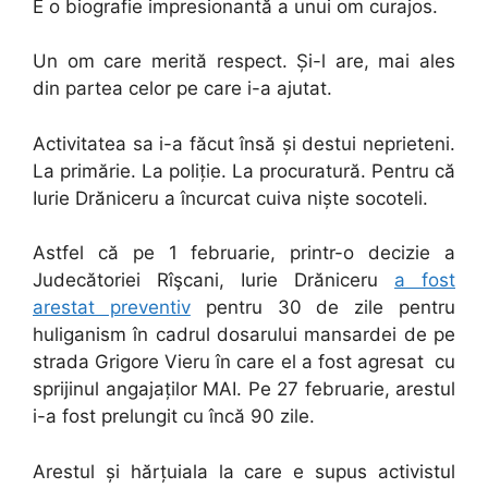
E o biografie impresionantă a unui om curajos.
Un om care merită respect. Și-l are, mai ales
din partea celor pe care i-a ajutat.
Activitatea sa i-a făcut însă și destui neprieteni.
La primărie. La poliție. La procuratură. Pentru că
Iurie Drăniceru a încurcat cuiva niște socoteli.
Astfel că pe 1 februarie, printr-o decizie a
Judecătoriei Rîşcani, Iurie Drăniceru
a fost
arestat preventiv
pentru 30 de zile pentru
huliganism în cadrul dosarului mansardei de pe
strada Grigore Vieru în care el a fost agresat cu
sprijinul angajaților MAI. Pe 27 februarie, arestul
i-a fost prelungit cu încă 90 zile.
Arestul și hărțuiala la care e supus activistul