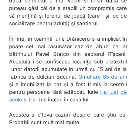
dacă conflictul e mai vechi și chiar dacă se
puteau găsi căi de a stabili un compromis care
să mențină şi terenul de joacă (care-i și loc de
socializare pentru adulți) și șantierul.
În fine, în toamnă Iurie Drăniceru s-a implicat în
poate cel mai răsunător caz de abuz: cel al
bătrînului Pavel Statco din sectorul Rîșcani.
Acestuia i se confiscase locuința sub pretextul
unor datorii acumulate în urmă cu 15 ani de la
fabrica de dulciuri Bucuria.
Omul are 85 de ani
și e imobilizat la pat și a fost trimis la centrul
pentru persoane fără adăpost. Iurie
l-a luat de
acolo
și l-a dus înapoi în casa lui.
Acestea-s cîteva cazuri despre care știu eu.
Probabil sunt mult mai multe.