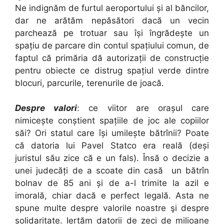
Ne indignăm de furtul aeroportului și al băncilor,
dar ne arătăm nepăsători dacă un vecin
parchează pe trotuar sau își îngrădește un
spațiu de parcare din contul spațiului comun, de
faptul că primăria dă autorizații de construcție
pentru obiecte ce distrug spațiul verde dintre
blocuri, parcurile, terenurile de joacă.
Despre valori
: ce viitor are orașul care
nimicește conștient spațiile de joc ale copiilor
săi? Ori statul care își umilește bătrînii? Poate
că datoria lui Pavel Statco era reală (deși
juristul său zice că e un fals). Însă o decizie a
unei judecăți de a scoate din casă un bătrîn
bolnav de 85 ani și de a-l trimite la azil e
imorală, chiar dacă e perfect legală. Asta ne
spune multe despre valorile noastre şi despre
solidaritate. Iertăm datorii de zeci de milioane