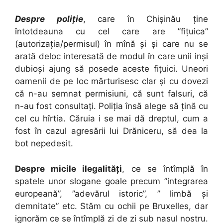
Despre poliție
, care în Chișinău ține
întotdeauna cu cel care are ”fițuica”
(autorizația/permisul) în mînă și și care nu se
arată deloc interesată de modul în care unii inși
dubioși ajung să posede aceste fițuici. Uneori
oamenii de pe loc mărturisesc clar și cu dovezi
că n-au semnat permisiuni, că sunt falsuri, că
n-au fost consultați. Poliția însă alege să țină cu
cel cu hîrtia. Căruia i se mai dă dreptul, cum a
fost în cazul agresării lui Drăniceru, să dea la
bot nepedesit.
Despre micile ilegalități
, ce se întîmplă în
spatele unor slogane goale precum ”integrarea
europeană”, ”adevărul istoric”, ” limbă și
demnitate” etc. Stăm cu ochii pe Bruxelles, dar
ignorăm ce se întîmplă zi de zi sub nasul nostru.