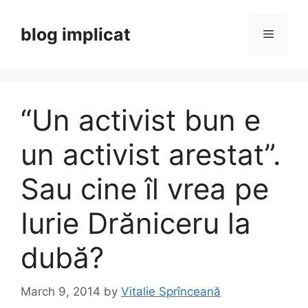
Skip
to
blog implicat
Menu
content
“Un activist bun e
un activist arestat”.
Sau cine îl vrea pe
Iurie Drăniceru la
dubă?
March 9, 2014
by
Vitalie Sprînceană