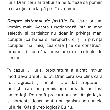
Iurie Drăniceru ar trebui să ne forțeze să pornim
o discuție mai largă pe cîteva teme.
Despre sistemul de justiție.
De care oricum
vorbim mult. Acesta funcționează într-un mod
selectiv şi părtinitor nu doar în privința marii
corupții (cu bănci și aeroport), ci și în privința
corupției mai mici, cea care ține de construcții
urbane, de primăria orașului și de preturile de
sector.
În cazul lui Iurie, procuratura a lucrat într-un
mod de-a dreptul idiot: Drăniceru s-a plîns că a
fost agresat și inițial i s-a dat dreptate –
polițiștii care au permis agresarea lui au fost
amendați. Pe urmă procuratura se răzgîndește
și pornește dosar pentru huliganism pe numele
lui Iurie. Găsiți vreo logică? Eu nu.