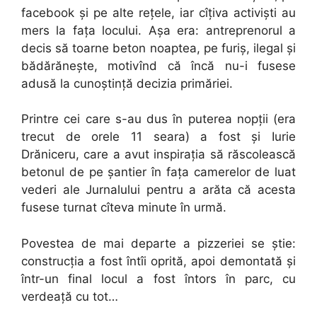
facebook și pe alte rețele, iar cîțiva activiști au
mers la fața locului. Așa era: antreprenorul a
decis să toarne beton noaptea, pe furiș, ilegal și
bădărănește, motivînd că încă nu-i fusese
adusă la cunoștință decizia primăriei.
Printre cei care s-au dus în puterea nopții (era
trecut de orele 11 seara) a fost și Iurie
Drăniceru, care a avut inspirația să răscolească
betonul de pe șantier în fața camerelor de luat
vederi ale Jurnalului pentru a arăta că acesta
fusese turnat cîteva minute în urmă.
Povestea de mai departe a pizzeriei se știe:
construcția a fost întîi oprită, apoi demontată și
într-un final locul a fost întors în parc, cu
verdeață cu tot…