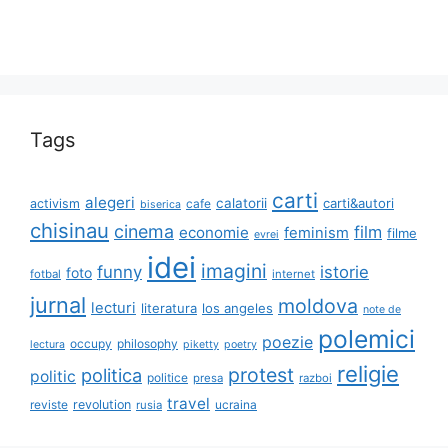
Tags
carti
alegeri
calatorii
carti&autori
activism
cafe
biserica
chisinau
cinema
film
economie
feminism
filme
evrei
idei
imagini
funny
istorie
foto
fotbal
internet
jurnal
moldova
lecturi
literatura
los angeles
note de
polemici
poezie
occupy
philosophy
lectura
piketty
poetry
religie
protest
politica
politic
politice
presa
razboi
travel
reviste
revolution
ucraina
rusia