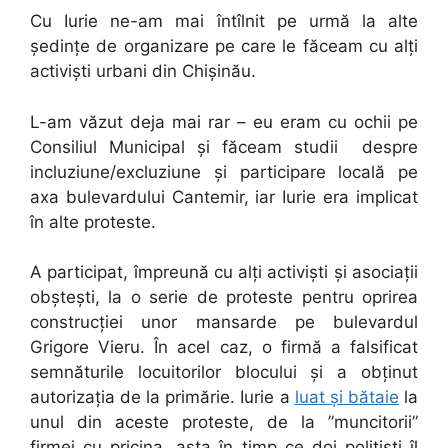
Cu Iurie ne-am mai întîlnit pe urmă la alte
ședințe de organizare pe care le făceam cu alți
activiști urbani din Chișinău.
L-am văzut deja mai rar – eu eram cu ochii pe
Consiliul Municipal și făceam studii despre
incluziune/excluziune și participare locală pe
axa bulevardului Cantemir, iar Iurie era implicat
în alte proteste.
A participat, împreună cu alți activiști și asociații
obștești, la o serie de proteste pentru oprirea
construcției unor mansarde pe bulevardul
Grigore Vieru. În acel caz, o firmă a falsificat
semnăturile locuitorilor blocului și a obținut
autorizația de la primărie. Iurie a
luat și bătaie
la
unul din aceste proteste, de la ”muncitorii”
firmei cu pricina, asta în timp ce doi polițiști îl