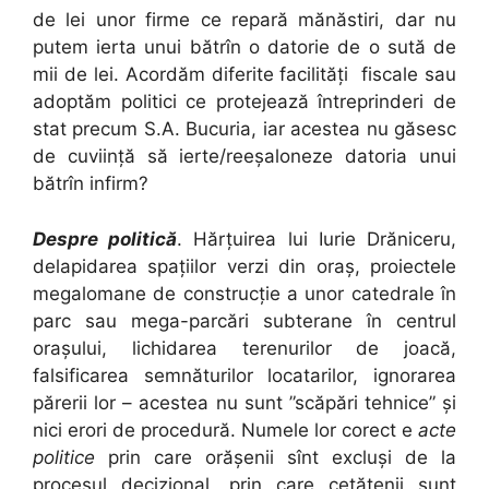
de lei unor firme ce repară mănăstiri, dar nu
putem ierta unui bătrîn o datorie de o sută de
mii de lei. Acordăm diferite facilități fiscale sau
adoptăm politici ce protejează întreprinderi de
stat precum S.A. Bucuria, iar acestea nu găsesc
de cuviință să ierte/reeșaloneze datoria unui
bătrîn infirm?
Despre politică
. Hărțuirea lui Iurie Drăniceru,
delapidarea spațiilor verzi din oraș, proiectele
megalomane de construcție a unor catedrale în
parc sau mega-parcări subterane în centrul
orașului, lichidarea terenurilor de joacă,
falsificarea semnăturilor locatarilor, ignorarea
părerii lor – acestea nu sunt ”scăpări tehnice” și
nici erori de procedură. Numele lor corect e
acte
politice
prin care orășenii sînt excluși de la
procesul decizional, prin care cetățenii sunt