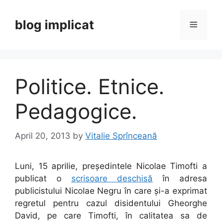
Skip
to
blog implicat
Menu
content
Politice. Etnice.
Pedagogice.
April 20, 2013
by
Vitalie Sprînceană
Luni, 15 aprilie, președintele Nicolae Timofti a
publicat o
scrisoare deschisă
în adresa
publicistului Nicolae Negru în care și-a exprimat
regretul pentru cazul disidentului Gheorghe
David, pe care Timofti, în calitatea sa de