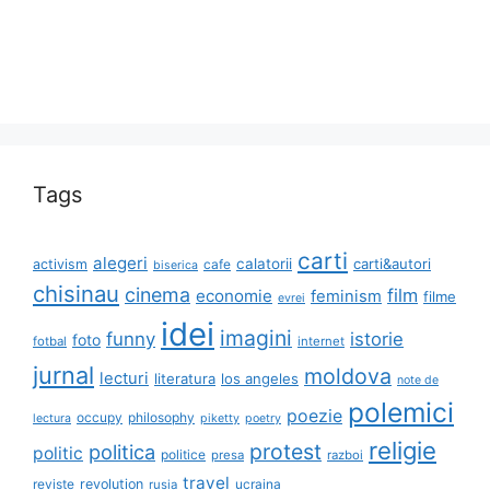
Tags
carti
alegeri
calatorii
carti&autori
activism
cafe
biserica
chisinau
cinema
film
economie
feminism
filme
evrei
idei
imagini
funny
istorie
foto
fotbal
internet
jurnal
moldova
lecturi
literatura
los angeles
note de
polemici
poezie
occupy
philosophy
lectura
piketty
poetry
religie
protest
politica
politic
politice
presa
razboi
travel
reviste
revolution
ucraina
rusia