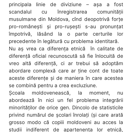
principala linie de diviziune – așa a fost
scandalul cu înregistrarea comunității
musulmane din Moldova, cînd deopotrivă forțe
pro-românești și pro-rușești s-au pronunțat
împotrivă, lăsând la o parte certurile lor
precedente în legătură cu problema identitară.
Nu aș vrea ca diferența etnică în calitate de
diferență oficial recunoscută să fie înlocuită de
vreo altă diferență, ci ar trebui să adoptăm
abordare complexă care ar ține cont de toate
aceste diferențe și de maniera în care acestea
se combină pentru a crea excluziune.
Școala moldovenească, la moment, nu
abordează în nici un fel problema integrării
minorităților de orice gen. Dincolo de statisticile
privind numărul de școlari înrolați (și care arată
grosso modo că copiii moldoveni au acces la
studii indiferent de apartenența lor etnică,