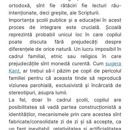
ortodoxă, sînt fie rătăciri fie lecturi rău-
intenționate, deci greșite, ale Scripturii.
Importanța școlii publice și a educației în acest
proces de integrare este crucială. Școală
reprezintă probabil unicul loc în care copilul
poate discuta fără prejudecăți despre
diferențele de orice natură. Un lucru imposibil în
cadrul familial, etnic sau religios în care
prejudecățile sînt monedă curentă. Cum
sugera
Kant
, ar trebui să-l păzim pe copil de pericolul
familiei pentru că aceasta tinde să reproducă
viziunea parohială, exclusivistă și încărcată de
stereotipuri, asupra lumii.
La fel, doar în cadrul școlii, copilul are
posibilitatea să vadă partea construcționistă a
identităților, mecanismele prin care acestea sînt
fabricate/consolidate zi de zi și să accepte, ca
un fapt inevitabil, relativitatea și artificialitatea