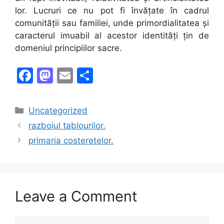
lor. Lucruri ce nu pot fi învățate în cadrul
comunității sau familiei, unde primordialitatea și
caracterul imuabil al acestor identități țin de
domeniul principiilor sacre.
F
M
E
S
a
a
m
h
c
st
ai
ar
Categories
Uncategorized
e
o
l
e
razboiul tablourilor.
b
d
primaria costeretelor.
o
o
o
n
k
Leave a Comment
Comment