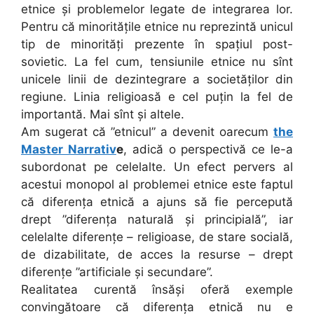
etnice și problemelor legate de integrarea lor.
Pentru că minoritățile etnice nu reprezintă unicul
tip de minorități prezente în spațiul post-
sovietic. La fel cum, tensiunile etnice nu sînt
unicele linii de dezintegrare a societăților din
regiune. Linia religioasă e cel puțin la fel de
importantă. Mai sînt și altele.
Am sugerat că ”etnicul” a devenit oarecum
the
Master Narrativ
e
, adică o perspectivă ce le-a
subordonat pe celelalte. Un efect pervers al
acestui monopol al problemei etnice este faptul
că diferența etnică a ajuns să fie percepută
drept ”diferența naturală și principială”, iar
celelalte diferențe – religioase, de stare socială,
de dizabilitate, de acces la resurse – drept
diferențe ”artificiale și secundare”.
Realitatea curentă însăși oferă exemple
convingătoare că diferența etnică nu e