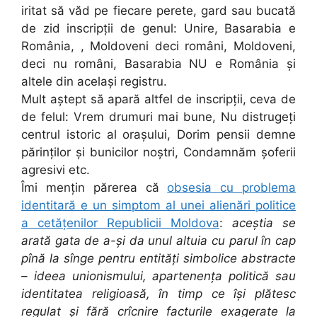
iritat să văd pe fiecare perete, gard sau bucată
de zid inscripții de genul: Unire, Basarabia e
România, , Moldoveni deci români, Moldoveni,
deci nu români, Basarabia NU e România și
altele din același registru.
Mult aștept să apară altfel de inscripții, ceva de
de felul: Vrem drumuri mai bune, Nu distrugeți
centrul istoric al orașului, Dorim pensii demne
părinților și bunicilor noștri, Condamnăm șoferii
agresivi etc.
Îmi mențin părerea că
obsesia cu problema
identitară e un simptom al unei alienări politice
a cetățenilor Republicii Moldova
:
aceștia se
arată gata de a-și da unul altuia cu parul în cap
pînă la sînge pentru entități simbolice abstracte
– ideea unionismului, apartenența politică sau
identitatea religioasă, în timp ce își plătesc
regulat și fără crîcnire facturile exagerate la