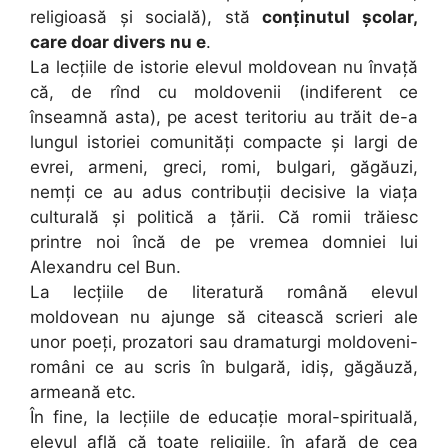
religioasă și socială), stă
conținutul școlar,
care doar divers nu e
.
La lecțiile de istorie elevul moldovean nu învață
că, de rînd cu moldovenii (indiferent ce
înseamnă asta), pe acest teritoriu au trăit de-a
lungul istoriei comunități compacte și largi de
evrei, armeni, greci, romi, bulgari, găgăuzi,
nemți ce au adus contribuții decisive la viața
culturală și politică a țării. Că romii trăiesc
printre noi încă de pe vremea domniei lui
Alexandru cel Bun.
La lecțiile de literatură română elevul
moldovean nu ajunge să citească scrieri ale
unor poeți, prozatori sau dramaturgi moldoveni-
români ce au scris în bulgară, idiș, găgăuză,
armeană etc.
În fine, la lecțiile de educație moral-spirituală,
elevul află că toate religiile, în afară de cea