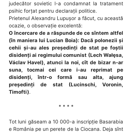
judecător sovietic l-a condamnat la tratament
psihic forțat pentru declarații politice.
Prietenul Alexandru Lupușor a făcut, cu această
ocazie, o observație excelentă:
O încercare de a răspunde de ce sîntem altfel
(în maniera lui Lucian Boia): Dacă polonezii și
cehii și-au ales președinți de stat pe foștii
disidenți ai regimului comunist (Lech Wałęsa,
Václav Havel), atunci la noi, cît de bizar n-ar
suna, tocmai cei care i-au reprimat pe
disidenți, într-o formă sau alta, ajung
președinți de stat (Lucinschi, Voronin,
Timofti)
.
* * * *
Tot luni găseam a 10 000-a inscripție Basarabia
e România pe un perete de la Ciocana. Deja sînt