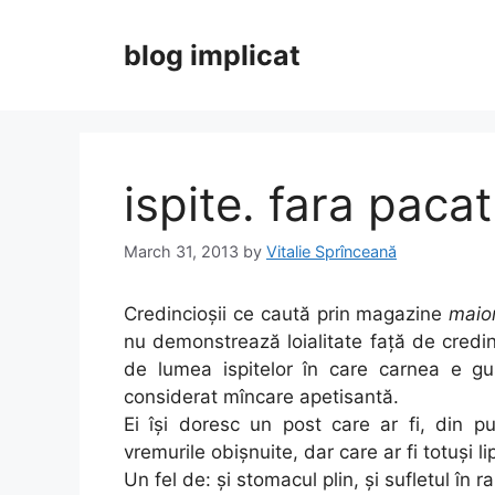
Skip
to
blog implicat
content
ispite. fara pacat
March 31, 2013
by
Vitalie Sprînceană
Credincioșii ce caută prin magazine
maion
nu demonstrează loialitate față de credin
de lumea ispitelor în care carnea e gu
considerat mîncare apetisantă.
Ei își doresc un post care ar fi, din p
vremurile obișnuite, dar care ar fi totuși li
Un fel de: și stomacul plin, și sufletul în ra