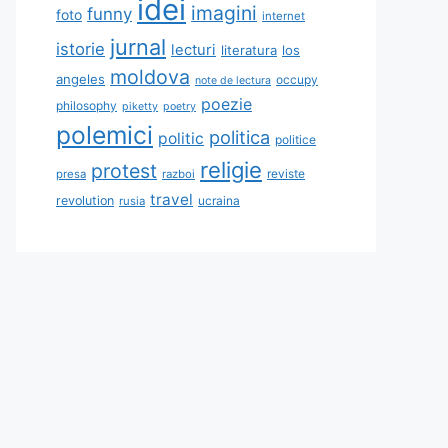
idei
imagini
funny
foto
internet
jurnal
istorie
lecturi
literatura
los
moldova
angeles
occupy
note de lectura
poezie
philosophy
piketty
poetry
polemici
politica
politic
politice
religie
protest
reviste
presa
razboi
travel
revolution
ucraina
rusia