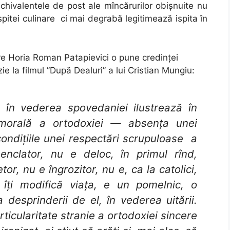
echivalentele de post ale mîncărurilor obișnuite nu
spitei culinare ci mai degrabă legitimează ispita în
are Horia Roman Patapievici o pune credinței
e la filmul ”După Dealuri” a lui Cristian Mungiu:
e în vederea spovedaniei ilustrează în
s-morală a ortodoxiei — absența unei
 condițiile unei respectări scrupuloase a
menclator, nu e deloc, în primul rînd,
etor, nu e îngrozitor, nu e, ca la catolici,
e îți modifică viața, e un pomelnic, o
 desprinderii de el, în vederea uitării.
rticularitate stranie a ortodoxiei sincere