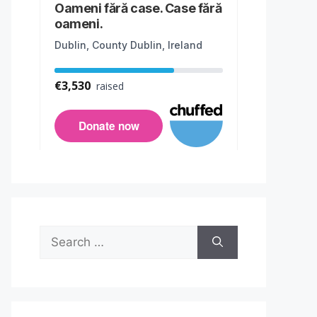
Search
for: