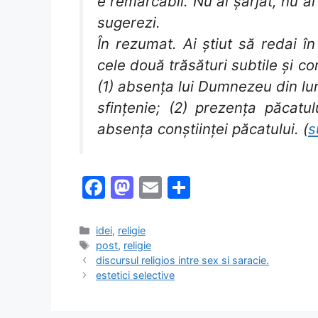
e remarcabil. Nu ai șarjat, nu ai 
sugerezi.
În rezumat. Ai știut să redai în
cele două trăsături subtile și c
(1) absența lui Dumnezeu din lu
sfințenie; (2) prezența păcatu
absența conștiinței păcatului. (
s
F
M
E
S
a
a
m
h
c
st
ai
ar
Categories
idei
,
religie
Tags
post
,
religie
e
o
l
e
discursul religios intre sex si saracie.
b
d
estetici selective
o
o