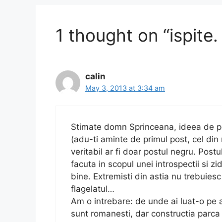
o
n
k
1 thought on “ispite.
calin
May 3, 2013 at 3:34 am
Stimate domn Sprinceana, ideea de po
(adu-ti aminte de primul post, cel din 
veritabil ar fi doar postul negru. Postu
facuta in scopul unei introspectii si zid
bine. Extremisti din astia nu trebuies
flagelatul…
Am o intrebare: de unde ai luat-o pe a
sunt romanesti, dar constructia parca