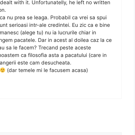
alt with it. Unfortunatelly, he left no written
on.
ca nu prea se leaga. Probabil ca vrei sa spui
unt serioasi intr-ale credintei. Eu zic ca e bine
manesc (alege tu) nu ia lucrurile chiar in
langem pacatele. Dar in acest al doilea caz la ce
au sa le facem? Trecand peste aceste
noastem ca filosofia asta a pacatului (care in
 plangerii este cam desucheata.
(dar temele mi le facusem acasa)