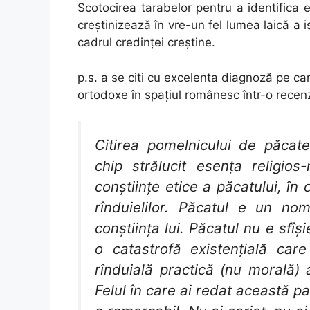
Scotocirea tarabelor pentru a identifica 
creștinizează în vre-un fel lumea laică a i
cadrul credinței creștine.
p.s. a se citi cu excelenta diagnoză pe c
ortodoxe în spațiul românesc într-o recenzi
Citirea pomelnicului de păcat
chip strălucit esența religio
conștiințe etice a păcatului, în
rînduielilor. Păcatul e un no
conștiința lui. Păcatul nu e sfîși
o catastrofă existențială car
rînduială practică (nu morală) a
Felul în care ai redat această pa