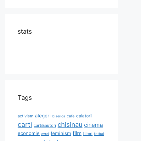
stats
Tags
alegeri
calatorii
activism
cafe
biserica
carti
chisinau
cinema
carti&autori
film
economie
feminism
filme
fotbal
evrei