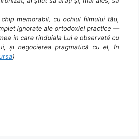
ironizat, ai știut să arăți și, mai ales, să
 chip memorabil, cu ochiul filmului tău,
omplet ignorate ale ortodoxiei practice —
mea în care rînduiala Lui e observată cu
lui, și negocierea pragmatică cu el, în
ursa
)