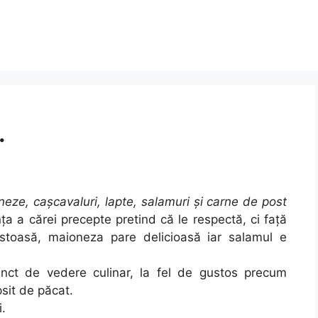
.
eze, cașcavaluri, lapte, salamuri și carne de post
ța a cărei precepte pretind că le respectă, ci față
stoasă, maioneza pare delicioasă iar salamul e
unct de vedere culinar, la fel de gustos precum
psit de păcat.
i.