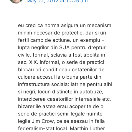
May 22, 2012 at 10:25 am
eu cred ca norma asigura un mecanism
minim necesar de protectie, dar si un
fertil camp de actiune. un exemplu –
lupta negrilor din SUA pentru drepturi
civile. formal, sclavia a fost abolita in
sec. XIX. informal, o serie de practici
blocau ori conditionau cetatenilor de
culoare accesul la o buna parte din
infrastructura sociala: latrine pentru albi
si negri, locuri distincte in autobuze,
interzicerea casatoriilor interrasiale etc.
bizareriile astea erau acoperite de o
serie de practici semi-legale numite
legile Jim Crow, ce se asezau in falia
federalism-stat local. Marthin Luther