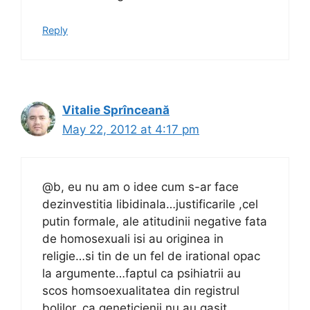
Reply
Vitalie Sprînceană
May 22, 2012 at 4:17 pm
@b, eu nu am o idee cum s-ar face
dezinvestitia libidinala…justificarile ,cel
putin formale, ale atitudinii negative fata
de homosexuali isi au originea in
religie…si tin de un fel de irational opac
la argumente…faptul ca psihiatrii au
scos homsoexualitatea din registrul
bolilor, ca geneticienii nu au gasit