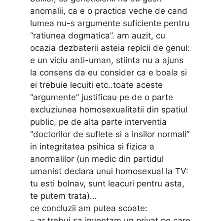
anomalii, ca e o practica veche de cand
lumea nu-s argumente suficiente pentru
“ratiunea dogmatica”. am auzit, cu
ocazia dezbaterii asteia replcii de genul:
e un viciu anti-uman, stiinta nu a ajuns
la consens da eu consider ca e boala si
ei trebuie lecuiti etc..toate aceste
“argumente” justificau pe de o parte
excluziunea homosexualitatii din spatiul
public, pe de alta parte interventia
“doctorilor de suflete si a insilor normali”
in integritatea psihica si fizica a
anormalilor (un medic din partidul
umanist declara unui homosexual la TV:
tu esti bolnav, sunt leacuri pentru asta,
te putem trata)…
ce concluzii am putea scoate:
– ar trebui sa inventam un privat pe care