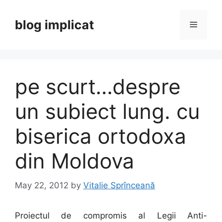
Skip
to
blog implicat
Menu
content
pe scurt…despre
un subiect lung. cu
biserica ortodoxa
din Moldova
May 22, 2012
by
Vitalie Sprînceană
Proiectul de compromis al Legii Anti-