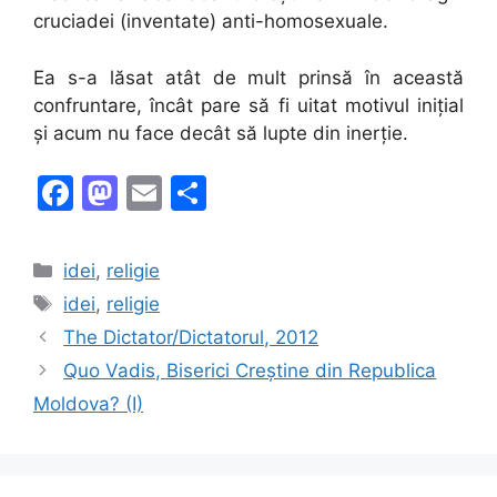
cruciadei (inventate) anti-homosexuale.
Ea s-a lăsat atât de mult prinsă în această
confruntare, încât pare să fi uitat motivul inițial
și acum nu face decât să lupte din inerție.
F
M
E
S
a
a
m
h
c
st
ai
ar
Categories
idei
,
religie
e
o
l
e
Tags
idei
,
religie
b
d
The Dictator/Dictatorul, 2012
o
o
Quo Vadis, Biserici Creștine din Republica
o
n
Moldova? (I)
k