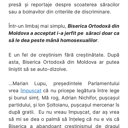
presă și reportaje despre scoaterea săracilor
sau a bolnavilor din criteriile de discriminare.
Într-un limbaj mai simplu,
Biserica Ortodoxă din
Moldova a acceptat i-a jerfit pe săraci doar ca
să le dea peste mână homosexualilor
.
E un fel de creștinism fără creștinătate. După
asta, Biserica Ortodoxă din Moldova ar putea
liniștit să se auto-dizolve.
…Marian Lupu, președintele Parlamentului
vrea
împușcat
că nu pricepe legătura între lege
și bunul simț. Mă rog, Adrian Nichifor, pușcașul
partidului, și Ion Șoltoianu, pușcașul mercenar îs
după gratii. Eu nu vreau împușcat, dar aș vrea
să mi se dea o palmă să înțeleg că nu e vis că
Biserica a abandoant creștinismul de dragul