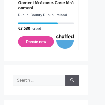
Search
for: