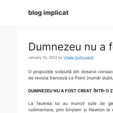
Skip
to
blog implicat
content
Dumnezeu nu a fo
January 10, 2012
by
Vitalie Sprînceană
O propoziție sclipuită din dosarul consa
de revista franceză Le Point (număr dubl
DUMNEZEU NU A FOST CREAT ÎNTR-O Z
La facerea lui au muncit sute de ge
rudimentare, prin Einștein și Newton la