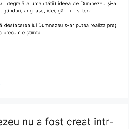
ria integrală a umanității) ideea de Dumnezeu și-a
ci, gânduri, angoase, idei, gânduri și teorii.
 că desfacerea lui Dumnezeu s-ar putea realiza preț
ă precum e știința.
!
eu nu a fost creat intr-