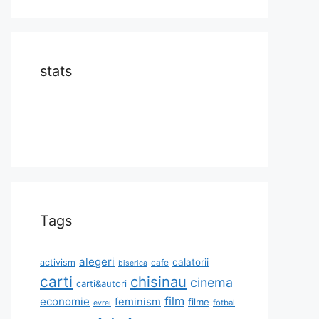
stats
Tags
alegeri
calatorii
activism
cafe
biserica
carti
chisinau
cinema
carti&autori
film
economie
feminism
filme
fotbal
evrei