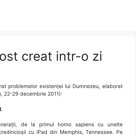
st creat intr-o zi
crat problemelor existenței lui Dumnezeu, elaborat
u, 22-29 decembrie 2011):
I
.
nerații, de la primul homo sapiens cu unelte
 credincioșii cu iPad din Memphis, Tennessee. Pe