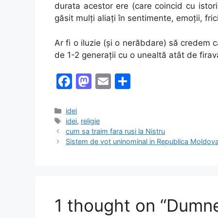
durata acestor ere (care coincid cu isto
găsit mulți aliați în sentimente, emoții, fri
Ar fi o iluzie (și o nerăbdare) să credem
de 1-2 generații cu o unealtă atât de firav
F
M
E
S
a
a
m
h
c
st
ai
ar
Categories
idei
Tags
idei
,
religie
e
o
l
e
cum sa traim fara rusi la Nistru
b
d
Sistem de vot uninominal in Republica Moldova
o
o
o
n
k
1 thought on “Dumnez