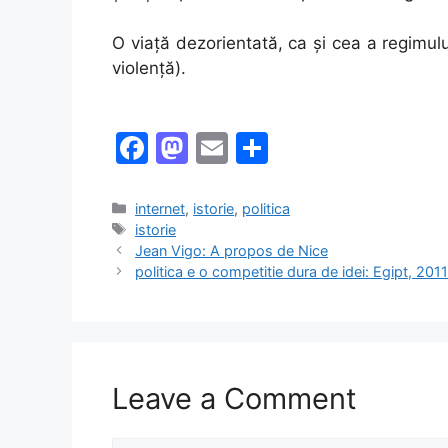
O viață dezorientată, ca și cea a regimului
violență).
F
M
E
S
a
a
m
h
c
st
ai
ar
Categories
internet
,
istorie
,
politica
Tags
istorie
e
o
l
e
Jean Vigo: A propos de Nice
b
d
politica e o competitie dura de idei: Egipt, 201
o
o
o
n
k
Leave a Comment