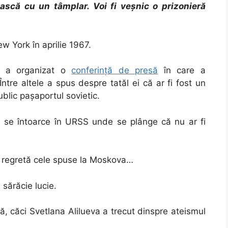
scă cu un tâmplar. Voi fi veșnic o prizonieră
ew York în aprilie 1967.
a a organizat o
conferință de presă
în care a
re altele a spus despre tatăl ei că ar fi fost un
public pașaportul sovietic.
ă, se întoarce în URSS unde se plânge că nu ar fi
e regretă cele spuse la Moskova…
n sărăcie lucie.
să, căci Svetlana Alilueva a trecut dinspre ateismul