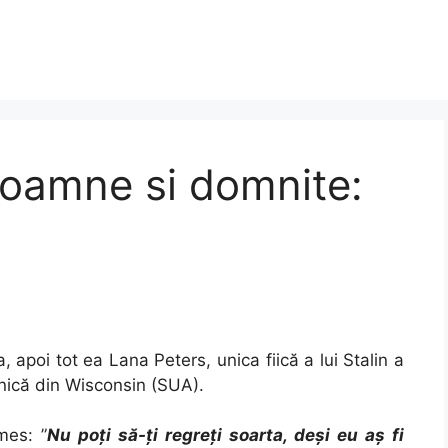
 doamne si domnite:
, apoi tot ea Lana Peters, unica fiică a lui Stalin a
linică din Wisconsin (SUA).
mes: ”
Nu poți să-ți regreți soarta, deși eu aș fi