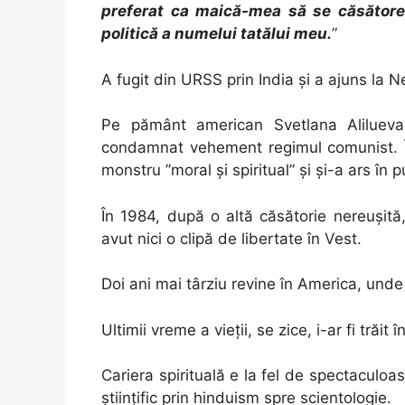
preferat ca maică-mea să se căsătorea
politică a numelui tatălui meu.
”
A fugit din URSS prin India și a ajuns la N
Pe pământ american Svetlana Aliluev
condamnat vehement regimul comunist. Înt
monstru ”moral și spiritual” și și-a ars în 
În 1984, după o altă căsătorie nereușit
avut nici o clipă de libertate în Vest.
Doi ani mai târziu revine în America, und
Ultimii vreme a vieții, se zice, i-ar fi trăit î
Cariera spirituală e la fel de spectaculoa
științific prin hinduism spre scientologie.