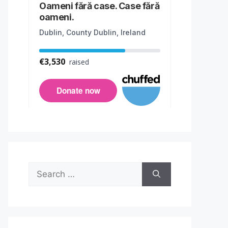
Search
for: