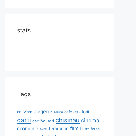
stats
Tags
alegeri
calatorii
activism
cafe
biserica
carti
chisinau
cinema
carti&autori
film
economie
feminism
filme
fotbal
evrei