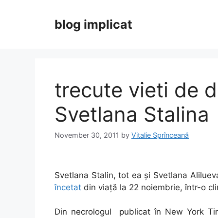
Skip
to
blog implicat
content
trecute vieti de
Svetlana Stalina
November 30, 2011
by
Vitalie Sprînceană
Svetlana Stalin, tot ea și Svetlana Alilueva
încetat
din viață la 22 noiembrie, într-o c
Din necrologul publicat în New York Ti