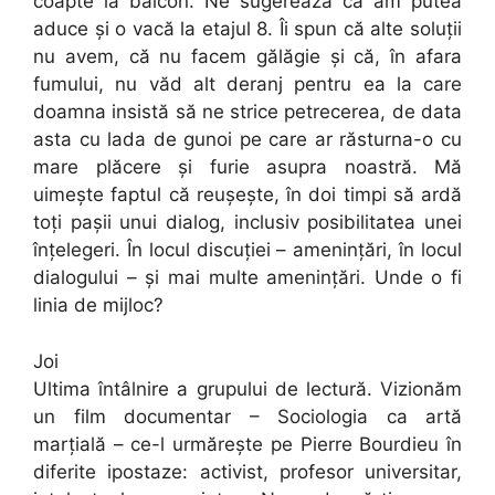
coapte la balcon. Ne sugerează că am putea
aduce și o vacă la etajul 8. Îi spun că alte soluții
nu avem, că nu facem gălăgie și că, în afara
fumului, nu văd alt deranj pentru ea la care
doamna insistă să ne strice petrecerea, de data
asta cu lada de gunoi pe care ar răsturna-o cu
mare plăcere și furie asupra noastră. Mă
uimește faptul că reușește, în doi timpi să ardă
toți pașii unui dialog, inclusiv posibilitatea unei
înțelegeri. În locul discuției – amenințări, în locul
dialogului – și mai multe amenințări. Unde o fi
linia de mijloc?
Joi
Ultima întâlnire a grupului de lectură. Vizionăm
un film documentar – Sociologia ca artă
marțială – ce-l urmărește pe Pierre Bourdieu în
diferite ipostaze: activist, profesor universitar,