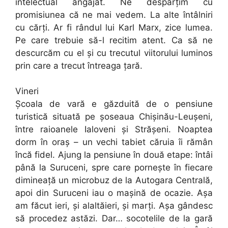
intelectual angajat. Ne despărțim cu
promisiunea că ne mai vedem. La alte întâlniri
cu cărți. Ar fi rândul lui Karl Marx, zice lumea.
Pe care trebuie să-l recitim atent. Ca să ne
descurcăm cu el și cu trecutul viitorului luminos
prin care a trecut întreaga țară.
Vineri
Școala de vară e găzduită de o pensiune
turistică situată pe șoseaua Chișinău-Leușeni,
între raioanele Ialoveni și Strășeni. Noaptea
dorm în oraș – un vechi tabiet căruia îi rămân
încă fidel. Ajung la pensiune în două etape: întâi
până la Suruceni, spre care pornește în fiecare
dimineață un microbuz de la Autogara Centrală,
apoi din Suruceni iau o mașină de ocazie. Așa
am făcut ieri, și alaltăieri, și marți. Așa gândesc
să procedez astăzi. Dar… socotelile de la gară