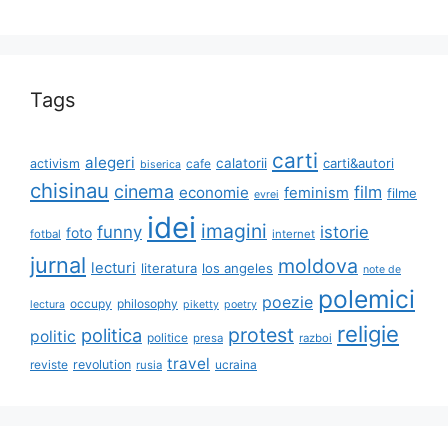
Tags
carti
alegeri
calatorii
carti&autori
activism
cafe
biserica
chisinau
cinema
film
economie
feminism
filme
evrei
idei
imagini
funny
istorie
foto
fotbal
internet
jurnal
moldova
lecturi
literatura
los angeles
note de
polemici
poezie
occupy
philosophy
lectura
piketty
poetry
religie
protest
politica
politic
politice
presa
razboi
travel
reviste
revolution
ucraina
rusia