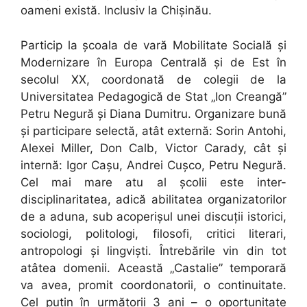
oameni există. Inclusiv la Chișinău.
Particip la școala de vară Mobilitate Socială și
Modernizare în Europa Centrală și de Est în
secolul XX, coordonată de colegii de la
Universitatea Pedagogică de Stat „Ion Creangă”
Petru Negură și Diana Dumitru. Organizare bună
și participare selectă, atât externă: Sorin Antohi,
Alexei Miller, Don Calb, Victor Carady, cât și
internă: Igor Cașu, Andrei Cușco, Petru Negură.
Cel mai mare atu al școlii este inter-
disciplinaritatea, adică abilitatea organizatorilor
de a aduna, sub acoperișul unei discuții istorici,
sociologi, politologi, filosofi, critici literari,
antropologi și lingviști. Întrebările vin din tot
atâtea domenii. Această „Castalie” temporară
va avea, promit coordonatorii, o continuitate.
Cel puțin în următorii 3 ani – o oportunitate