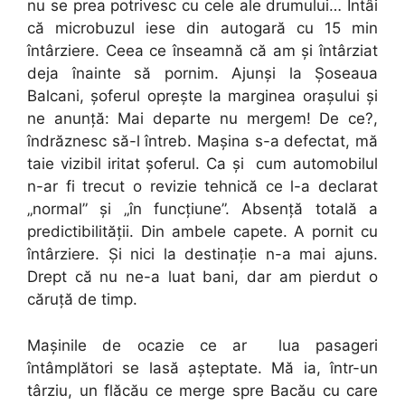
nu se prea potrivesc cu cele ale drumului… Întâi
că microbuzul iese din autogară cu 15 min
întârziere. Ceea ce înseamnă că am și întârziat
deja înainte să pornim. Ajunși la Șoseaua
Balcani, șoferul oprește la marginea orașului și
ne anunță: Mai departe nu mergem! De ce?,
îndrăznesc să-l întreb. Mașina s-a defectat, mă
taie vizibil iritat șoferul. Ca și cum automobilul
n-ar fi trecut o revizie tehnică ce l-a declarat
„normal” și „în funcțiune”. Absență totală a
predictibilității. Din ambele capete. A pornit cu
întârziere. Și nici la destinație n-a mai ajuns.
Drept că nu ne-a luat bani, dar am pierdut o
căruță de timp.
Mașinile de ocazie ce ar lua pasageri
întâmplători se lasă așteptate. Mă ia, într-un
târziu, un flăcău ce merge spre Bacău cu care