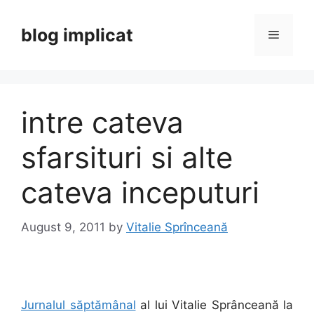
Skip
to
blog implicat
Menu
content
intre cateva
sfarsituri si alte
cateva inceputuri
August 9, 2011
by
Vitalie Sprînceană
Jurnalul săptămânal
al lui Vitalie Sprânceană la