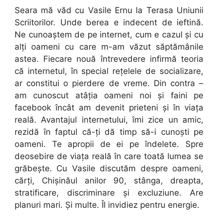
Seara mă văd cu Vasile Ernu la Terasa Uniunii
Scriitorilor. Unde berea e indecent de ieftină.
Ne cunoaștem de pe internet, cum e cazul și cu
alți oameni cu care m-am văzut săptămânile
astea. Fiecare nouă întrevedere infirmă teoria
că internetul, în special rețelele de socializare,
ar constitui o pierdere de vreme. Din contra –
am cunoscut atâția oameni noi și faini pe
facebook încât am devenit prieteni și în viața
reală. Avantajul internetului, îmi zice un amic,
rezidă în faptul că-ți dă timp să-i cunoști pe
oameni. Te apropii de ei pe îndelete. Spre
deosebire de viața reală în care toată lumea se
grăbește. Cu Vasile discutăm despre oameni,
cărți, Chișinăul anilor 90, stânga, dreapta,
stratificare, discriminare și excluziune. Are
planuri mari. Și multe. Îl invidiez pentru energie.