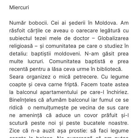
Miercuri
Număr bobocii. Cei ai șederii în Moldova. Am
răsfoit cărțile ce aveau o oarecare legătură cu
subiectul tezei mele de doctor – Globalizarea
religioasă – și comunitatea pe care o studiez în
detaliu: baptiștii moldoveni. N-am găsit prea
multe lucruri. Comunitatea baptistă e prea
recentă pentru a lăsa ceva urme în bibliotecă.
Seara organizez o mică petrecere. Cu legume
coapte și ceva carne friptă. Facem toate astea
la balconul apartamentului pe care-l închiriez.
Bineînțeles că afumăm balconul iar fumul ce se
ridică o nemulțumește pe vecina de sus care
ne amenință că aduce un covor prăfuit și-l
scutură peste noi și peste bucatele noastre.
Zice că n-a auzit așa prostie: să faci legume