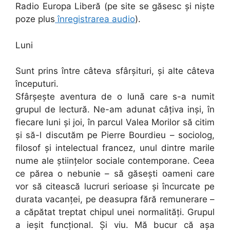
Radio Europa Liberă (pe site se găsesc și niște
poze plus
înregistrarea audio
).
Luni
Sunt prins între câteva sfârșituri, și alte câteva
începuturi.
Sfârșește aventura de o lună care s-a numit
grupul de lectură. Ne-am adunat câțiva inși, în
fiecare luni și joi, în parcul Valea Morilor să citim
și să-l discutăm pe Pierre Bourdieu – sociolog,
filosof și intelectual francez, unul dintre marile
nume ale științelor sociale contemporane. Ceea
ce părea o nebunie – să găsești oameni care
vor să citească lucruri serioase și încurcate pe
durata vacanței, pe deasupra fără remunerare –
a căpătat treptat chipul unei normalități. Grupul
a ieșit funcțional. Și viu. Mă bucur că așa