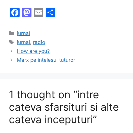
F
M
E
S
a
a
m
h
c
st
ai
ar
Categories
jurnal
e
o
l
e
Tags
jurnal
,
radio
b
d
How are you?
o
o
Marx pe intelesul tuturor
o
n
k
1 thought on “intre
cateva sfarsituri si alte
cateva inceputuri”