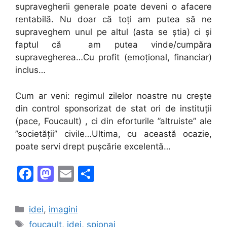
supravegherii generale poate deveni o afacere
rentabilă. Nu doar că toți am putea să ne
supraveghem unul pe altul (asta se știa) ci și
faptul că am putea vinde/cumpăra
supravegherea…Cu profit (emoțional, financiar)
inclus…
Cum ar veni: regimul zilelor noastre nu crește
din control sponsorizat de stat ori de instituții
(pace, Foucault) , ci din eforturile ”altruiste” ale
”societății” civile…Ultima, cu această ocazie,
poate servi drept pușcărie excelentă…
F
M
E
S
a
a
m
h
c
st
ai
ar
Categories
idei
,
imagini
e
o
l
e
Tags
foucault
,
idei
,
spionaj