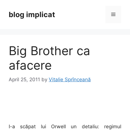
Skip
to
blog implicat
Menu
content
Big Brother ca
afacere
April 25, 2011
by
Vitalie Sprînceană
I-a scăpat lui Orwell un detaliu: regimul