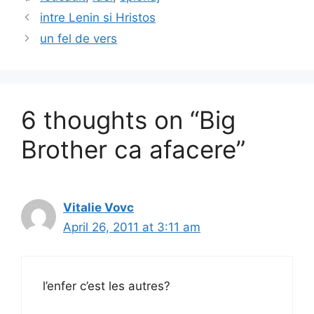
b
d
intre Lenin si Hristos
o
o
un fel de vers
o
n
k
6 thoughts on “Big
Brother ca afacere”
Vitalie Vovc
April 26, 2011 at 3:11 am
l’enfer c’est les autres?