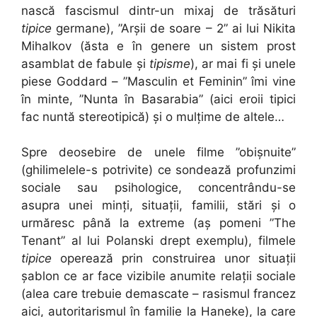
nască fascismul dintr-un mixaj de trăsături
tipice
germane), ”Arșii de soare – 2” ai lui Nikita
Mihalkov (ăsta e în genere un sistem prost
asamblat de fabule și
tipisme
), ar mai fi și unele
piese Goddard – ”Masculin et Feminin” îmi vine
în minte, ”Nunta în Basarabia” (aici eroii tipici
fac nuntă stereotipică) și o mulțime de altele…
Spre deosebire de unele filme ”obișnuite”
(ghilimelele-s potrivite) ce sondează profunzimi
sociale sau psihologice, concentrându-se
asupra unei minți, situații, familii, stări și o
urmăresc până la extreme (aș pomeni ”The
Tenant” al lui Polanski drept exemplu), filmele
tipice
operează prin construirea unor situații
șablon ce ar face vizibile anumite relații sociale
(alea care trebuie demascate – rasismul francez
aici, autoritarismul în familie la Haneke), la care