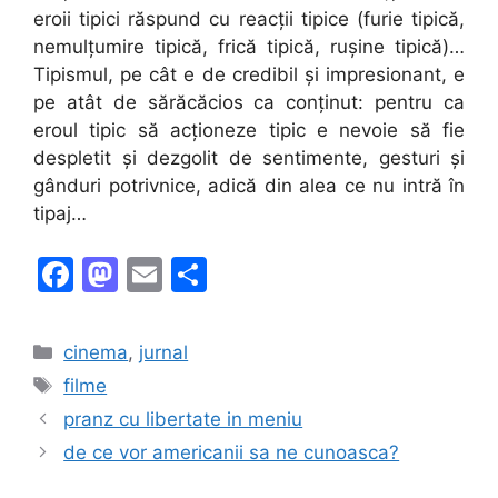
eroii tipici răspund cu reacții tipice (furie tipică,
nemulțumire tipică, frică tipică, rușine tipică)…
Tipismul, pe cât e de credibil și impresionant, e
pe atât de sărăcăcios ca conținut: pentru ca
eroul tipic să acționeze tipic e nevoie să fie
despletit și dezgolit de sentimente, gesturi și
gânduri potrivnice, adică din alea ce nu intră în
tipaj…
F
M
E
S
a
a
m
h
c
st
ai
ar
Categories
cinema
,
jurnal
e
o
l
e
Tags
filme
b
d
pranz cu libertate in meniu
o
o
de ce vor americanii sa ne cunoasca?
o
n