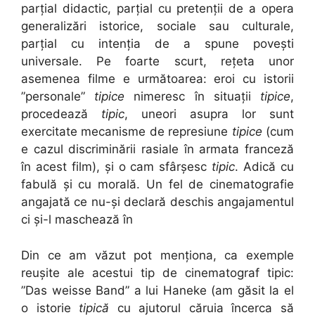
parțial didactic, parțial cu pretenții de a opera
generalizări istorice, sociale sau culturale,
parțial cu intenția de a spune povești
universale. Pe foarte scurt, rețeta unor
asemenea filme e următoarea: eroi cu istorii
”personale”
tipice
nimeresc în situații
tipice
,
procedează
tipic
, uneori asupra lor sunt
exercitate mecanisme de represiune
tipice
(cum
e cazul discriminării rasiale în armata franceză
în acest film), și o cam sfârșesc
tipic
. Adică cu
fabulă și cu morală. Un fel de cinematografie
angajată ce nu-și declară deschis angajamentul
ci și-l maschează în
Din ce am văzut pot menționa, ca exemple
reușite ale acestui tip de cinematograf tipic:
”Das weisse Band” a lui Haneke (am găsit la el
o istorie
tipică
cu ajutorul căruia încerca să