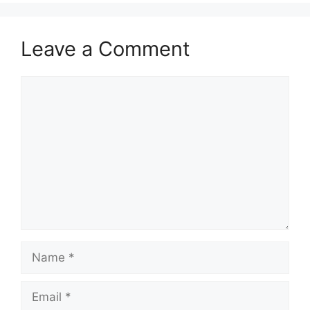
k
Leave a Comment
Comment
Name
Email