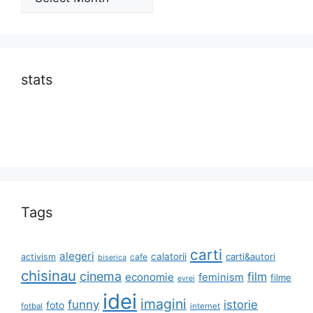
stats
Tags
carti
alegeri
calatorii
carti&autori
activism
cafe
biserica
chisinau
cinema
film
economie
feminism
filme
evrei
idei
imagini
funny
istorie
foto
fotbal
internet