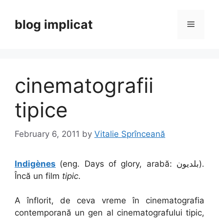
Skip
to
blog implicat
Menu
content
cinematografii
tipice
February 6, 2011
by
Vitalie Sprînceană
Indigènes
(eng. Days of glory, arabă: بلديون‎).
Încă un film
tipic
.
A înflorit, de ceva vreme în cinematografia
contemporană un gen al cinematografului tipic,