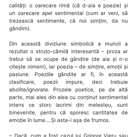
calități: o oarecare rimă (că d-aia e poezie) și
un oarecare apel sentimental (cum ar veni, să
trezească sentimente, că noi simțim, da nu
gândim).
Din această diviziune simbolică a muncii a
rezultat o struțo-cămilă interesantă – proza ar
trebui să se ocupe de gândire (de aia și n-o
citește nimeni), iar poezia – de simțire, emoții și
pasiune. Poeziile gândite ar fi, în această
clasificare, poezii impure, deci trebuie
abolite/ignorate. Prozele poetice, pe de altă
parte, mai ales din alea cu conținut sentimental
intens ce storc lacrimi din melesteu, sunt
binevenite, pentru că sporesc cantitatea de
emoție în lume….Și asta-i așa de frumos.
– Dacă, cum a fost cazul lui Grigore Vieru sau