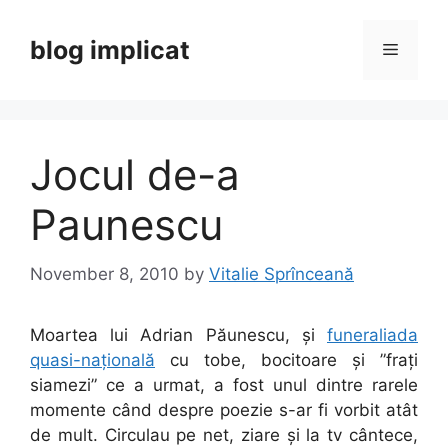
Skip
to
blog implicat
Menu
content
Jocul de-a
Paunescu
November 8, 2010
by
Vitalie Sprînceană
Moartea lui Adrian Păunescu, și
funeraliada
quasi-națională
cu tobe, bocitoare și ”frați
siamezi” ce a urmat, a fost unul dintre rarele
momente când despre poezie s-ar fi vorbit atât
de mult. Circulau pe net, ziare și la tv cântece,