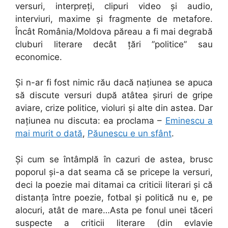
versuri, interpreți, clipuri video și audio,
interviuri, maxime și fragmente de metafore.
Încât România/Moldova păreau a fi mai degrabă
cluburi literare decât țări ”politice” sau
economice.
Și n-ar fi fost nimic rău dacă națiunea se apuca
să discute versuri după atâtea șiruri de gripe
aviare, crize politice, violuri și alte din astea. Dar
națiunea nu discuta: ea proclama –
Eminescu a
mai murit o dată
,
Păunescu e un sfânt
.
Și cum se întâmplă în cazuri de astea, brusc
poporul și-a dat seama că se pricepe la versuri,
deci la poezie mai ditamai ca criticii literari și că
distanța între poezie, fotbal și politică nu e, pe
alocuri, atât de mare…Asta pe fonul unei tăceri
suspecte a criticii literare (din evlavie