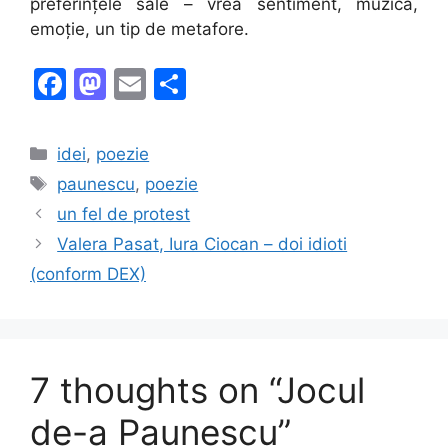
preferințele sale – vrea sentiment, muzică,
emoție, un tip de metafore.
F
M
E
S
a
a
m
h
c
st
ai
ar
Categories
idei
,
poezie
e
o
l
e
Tags
paunescu
,
poezie
b
d
un fel de protest
o
o
Valera Pasat, Iura Ciocan – doi idioti
o
n
(conform DEX)
k
7 thoughts on “Jocul
de-a Paunescu”