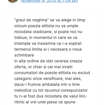
November 9, 2010 at 7:04 pm
“graul de neghina” se va alege in timp
oricum poezia elitista nu va umple
niciodata stadioane, si poate nici nu
trebue; in momentul in care se va
intampla va inseamna ca i-a expirat
termenul limita si-i necesara o noua
schimbare
in alta ordine de idei cererea creaza
oferta, or chiar si cei mai inraiti
consumatori de poezie elitista nu exclud
categoric orice versificare, mai ales,
daca-i frumos ambalata intr-o linie
melodica cu tot tacumul corespunzator
tu n-ai fost dus niciodata de valul liric-
ritmic al vre-unei piese ce spune