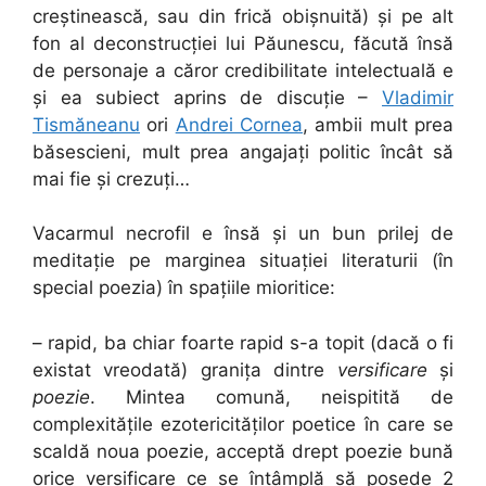
creștinească, sau din frică obișnuită) și pe alt
fon al deconstrucției lui Păunescu, făcută însă
de personaje a căror credibilitate intelectuală e
și ea subiect aprins de discuție –
Vladimir
Tismăneanu
ori
Andrei Cornea
, ambii mult prea
băsescieni, mult prea angajați politic încât să
mai fie și crezuți…
Vacarmul necrofil e însă și un bun prilej de
meditație pe marginea situației literaturii (în
special poezia) în spațiile mioritice:
– rapid, ba chiar foarte rapid s-a topit (dacă o fi
existat vreodată) granița dintre
versificare
și
poezie
. Mintea comună, neispitită de
complexitățile ezotericităților poetice în care se
scaldă noua poezie, acceptă drept poezie bună
orice versificare ce se întâmplă să posede 2