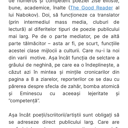
de numeros și competent poeziei zise elitiste,
bune, academice, înalte (
The Good Reader
al
lui Nabokov). Doi, să funcționeze ca translator
(prin intermediul mass media, cluburi de
lectură) al diferitelor tipuri de poezie publicului
mai larg. Pe de o parte mediator, pe de altă
parte tălmăcitor – asta ar fi, pe scurt, funcțiile
acestei clase mijlocii a culturii. Care nu-i la noi
din varii motive. Așa încât funcția de selctare a
grâului de neghină, pe care ea o îndeplinește, a
căzut azi în mintea și mințile cronicarilor din
pagina a 8 a ziarelor, reporterilor ce se dau cu
părerea despre sfecla de zahăr, bomba atomică
și Eminescu cu aceeași lejeritate și
”competență”.
Așa încât poeții/scriitorii/artiștii sunt obligați să
se adreseze direct publicului larg. Care are