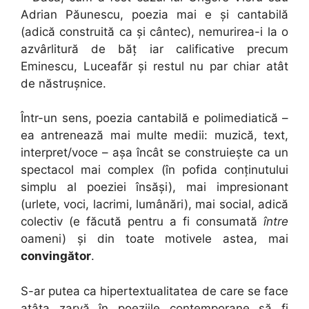
Adrian Păunescu, poezia mai e și cantabilă
(adică construită ca și cântec), nemurirea-i la o
azvârlitură de băț iar calificative precum
Eminescu, Luceafăr și restul nu par chiar atât
de năstrușnice.
Într-un sens, poezia cantabilă e polimediatică –
ea antrenează mai multe medii: muzică, text,
interpret/voce – așa încât se construiește ca un
spectacol mai complex (în pofida conținutului
simplu al poeziei însăși), mai impresionant
(urlete, voci, lacrimi, lumânări), mai social, adică
colectiv (e făcută pentru a fi consumată
între
oameni) și din toate motivele astea, mai
convingător
.
S-ar putea ca hipertextualitatea de care se face
atâta zarvă în poeziile contemporane să fi